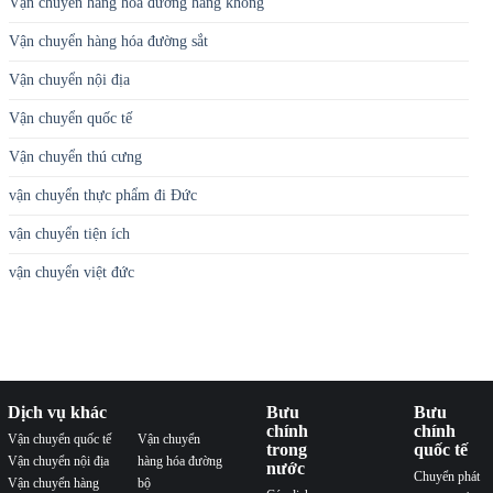
Vận chuyển hàng hóa đường hàng không
Vận chuyển hàng hóa đường sắt
Vận chuyển nội địa
Vận chuyển quốc tế
Vận chuyển thú cưng
vận chuyển thực phẩm đi Đức
vận chuyển tiện ích
vận chuyển việt đức
Dịch vụ khác
Bưu
Bưu
chính
chính
Vận chuyển quốc tế
Vận chuyển
trong
quốc tế
Vận chuyển nội địa
hàng hóa đường
nước
Chuyển phát
Vận chuyển hàng
bộ