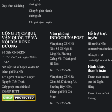
đường bộ
Quy trình đặt hàng
Chuyển phát nhanh
đường sắt
Chi phí vận chuyển
CÔNG TY CP BƯU
Văn phòng
Hỗ trợ trực
VẬN QUỐC TẾ VÀ
INDOCHINAPOST
tuyến
NỘI ĐỊA ĐÔNG
Văn phòng CPN Hà
Hỗ trợ Hà Nội:
DƯƠNG
Nội: Số 25 Ngõ 81
contact@buuchinhd
Số Giấy CNĐKDN:
Láng Hạ, Phường
Hỗ trợ HCM:
0107912577, cấp ngày 2017-
Giảng Võ, Thành phố
contact@buuchinhd
07-12
Hà Nội
Hình thức
Nơi cấp: Sở kế hoạch và đầu tư
Tel: 077.725.5799
thanh toán
thành phố Hà Nội
Văn phòng CPN Sài
Thanh toán online
Tên người chịu trách nhiệm:
Nguyễn Tiến Trình
Gòn: Số 87 đường A4,
qua thẻ Ngân
Phường Bảy Hiền,
Hàng
Giấy phép bưu chính số
353/GP-BTTT
Thành phố Hồ Chí
Thanh toán tại Văn
Minh
Phòng
Tel: 077.725.5799