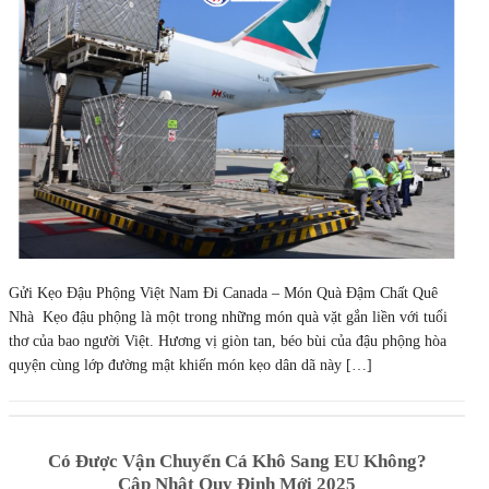
Gửi Kẹo Đậu Phộng Việt Nam Đi Canada – Món Quà Đậm Chất Quê
Nhà Kẹo đậu phộng là một trong những món quà vặt gắn liền với tuổi
thơ của bao người Việt. Hương vị giòn tan, béo bùi của đậu phộng hòa
quyện cùng lớp đường mật khiến món kẹo dân dã này […]
Có Được Vận Chuyển Cá Khô Sang EU Không?
Cập Nhật Quy Định Mới 2025