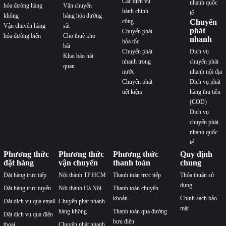
Các dịch vụ
nhanh quốc
hóa đường hàng
Vận chuyển
hành chính
tế
không
hàng hóa đường
công
Chuyển
Vận chuyển hàng
sắt
phát
Chuyển phát
hóa đường biển
Cho thuê kho
nhanh
hỏa tốc
bãi
Chuyển phát
Dịch vụ
Khai báo hải
nhanh trong
chuyển phát
quan
nước
nhanh nội địa
Chuyển phát
Dịch vụ phát
tiết kiệm
hàng thu tiền
(COD)
Dịch vụ
chuyển phát
nhanh quốc
tế
Phương thức
Phương thức
Phương thức
Quy định
đặt hàng
vận chuyển
thanh toán
chung
Đặt hàng trực tiếp
Nội thành TP.HCM
Thanh toán trực tiếp
Thỏa thuận sử
dụng
Đặt hàng trực tuyến
Nội thành Hà Nội
Thanh toán chuyển
khoản
Chính sách bảo
Đặt dịch vụ qua email
Chuyển phát nhanh
mật
hàng không
Thanh toán qua đường
Đặt dịch vụ qua điện
bưu điện
thoại
Chuyển phát nhanh