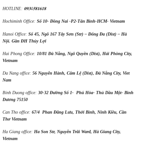
HOTLINE
:
𝟎𝟗𝟑
4
𝟓𝟖𝟏𝟔𝟏𝟖
Hochiminh Office:
Số 10- Đồng Nai -P2-Tân Bình-HCM- Vietnam
Hanoi Office:
Số 45, Ngõ 167 Tây Sơn (Str) – Đống Đa (Dist) – Hà
Nội. Gần ĐH Thủy Lợi
Hai Phong Office:
10/81 Đà Nẵng, Ngô Quyền (Dist), H
ả
i Ph
ò
ng City,
Vietnam
Da Nang office:
56 Nguyễn Hành, Cẩm Lệ (Dist), Đà Nẵng City, Viet
Nam
Binh Duong office:
30-32 Đường Số 1- Phú Hòa- Thủ Dầu Một- Bình
Dương 75150
Can Tho office:
67/4 Phan Đăng Lưu, Thới Bình, Ninh Kiều, Cần
Thơ Vietnam
Ha Giang office:
Ha Son Str, Nguyễn Trãi Ward, Hà Giang City,
Vietnam