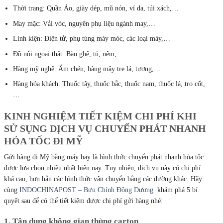
Thời trang: Quần Áo, giày dép, mũ nón, ví da, túi xách,…
May mặc: Vải vóc, nguyên phụ liệu ngành may,…
Linh kiện: Điện tử, phụ tùng máy móc, các loại máy,…
Đồ nội ngoại thất: Bàn ghế, tủ, nệm,…
Hàng mỹ nghệ: Ấm chén, hàng mây tre lá, tượng,…
Hàng hóa khách: Thuốc tây, thuốc bắc, thuốc nam, thuốc lá, tro cốt,
…
KINH NGHIỆM TIẾT KIỆM CHI PHÍ KHI
SỬ SỤNG DỊCH VỤ CHUYỂN PHÁT NHANH
HỎA TỐC ĐI MỸ
Gửi hàng đi Mỹ bằng máy bay là hình thức chuyển phát nhanh hỏa tốc
được lựa chọn nhiều nhất hiện nay. Tuy nhiên, dịch vụ này có chi phí
khá cao, hơn hẳn các hình thức vận chuyển bằng các đường khác. Hãy
cùng
INDOCHINAPOST – Bưu Chính Đông Dương
khám phá 5 bí
quyết sau để có thể tiết kiệm được chi phí gửi hàng nhé:
1. Tận dụng không gian thùng carton