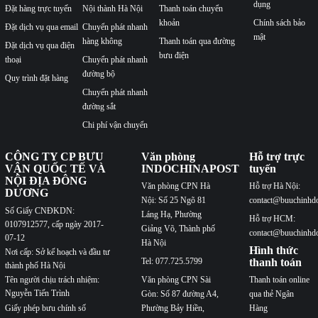
dụng
Đặt hàng trực tuyến
Nội thành Hà Nội
Thanh toán chuyển
khoản
Chính sách bảo
Đặt dịch vụ qua email
Chuyển phát nhanh
mật
hàng không
Thanh toán qua đường
Đặt dịch vụ qua điện
bưu điện
thoại
Chuyển phát nhanh
đường bộ
Quy trình đặt hàng
Chuyển phát nhanh
đường sắt
Chi phí vận chuyển
CÔNG TY CP BƯU
Văn phòng
Hỗ trợ trực
VẬN QUỐC TẾ VÀ
INDOCHINAPOST
tuyến
NỘI ĐỊA ĐÔNG
Văn phòng CPN Hà
Hỗ trợ Hà Nội:
DƯƠNG
Nội: Số 25 Ngõ 81
contact@buuchinhd
Số Giấy CNĐKDN:
Láng Hạ, Phường
Hỗ trợ HCM:
0107912577, cấp ngày 2017-
Giảng Võ, Thành phố
contact@buuchinhd
07-12
Hà Nội
Hình thức
Nơi cấp: Sở kế hoạch và đầu tư
Tel: 077.725.5799
thanh toán
thành phố Hà Nội
Văn phòng CPN Sài
Thanh toán online
Tên người chịu trách nhiệm:
Nguyễn Tiến Trình
Gòn: Số 87 đường A4,
qua thẻ Ngân
Phường Bảy Hiền,
Hàng
Giấy phép bưu chính số