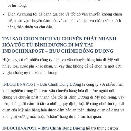
bị hư hỏng.
Dịch vụ chúng tôi đã đánh giá cao về tốc độ vận chuyển không chậm
trễ, khâu vận chuyển đảm bảo và an toàn và dịch vụ chăm sóc khách
hàng thân thiện và chu đáo.
TẠI SAO CHỌN DỊCH VỤ CHUYỂN PHÁT NHANH
HỎA TỐC TỪ BÌNH DƯƠNG ĐI MỸ TẠI
INDOCHINAPOST – BƯU CHÍNH ĐÔNG DƯƠNG
Hiện nay, có rất nhiều công ty dịch vụ vận chuyển hàng hóa đi Mỹ với
nhiều loại cước phí khác nhau, vì vậy thật không dễ để chọn ra một đơn
vị giao hàng uy tín và chất lượng.
INDOCHINAPOST – Bưu Chính Đông Dương
là công ty với nhiều năm
kinh nghiệm trong lĩnh vực vận chuyển hàng hóa đi nước ngoài nói
chung và chuyển phát nhanh hỏa tốc từ Bình Dương đi Mỹ nói riêng, vậy
nên, chúng tôi nắm rõ tất cả những quy định, luật lệ cũng như thủ tục hải
quan của Mỹ nên hàng hóa được đảm bảo an toàn, thông quan dễ dàng và
không bị vướng mắc hoặc “chậm” hàng do thủ tục hải quan.
INDOCHINAPOST – Bưu Chính Đông Dương
hỗ trợ thùng carton