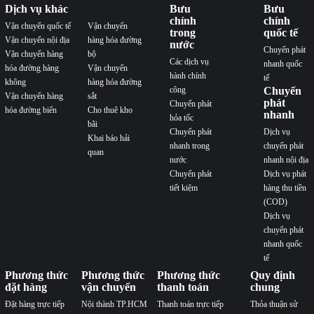
Dịch vụ khác
Bưu
Bưu
chính
chính
Vận chuyển quốc tế
Vận chuyển
trong
quốc tế
Vận chuyển nội địa
hàng hóa đường
nước
Chuyển phát
Vận chuyển hàng
bộ
Các dịch vụ
nhanh quốc
hóa đường hàng
Vận chuyển
hành chính
tế
không
hàng hóa đường
công
Chuyển
Vận chuyển hàng
sắt
phát
Chuyển phát
hóa đường biển
Cho thuê kho
nhanh
hỏa tốc
bãi
Chuyển phát
Dịch vụ
Khai báo hải
nhanh trong
chuyển phát
quan
nước
nhanh nội địa
Chuyển phát
Dịch vụ phát
tiết kiệm
hàng thu tiền
(COD)
Dịch vụ
chuyển phát
nhanh quốc
tế
Phương thức
Phương thức
Phương thức
Quy định
đặt hàng
vận chuyển
thanh toán
chung
Đặt hàng trực tiếp
Nội thành TP.HCM
Thanh toán trực tiếp
Thỏa thuận sử