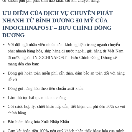
cứ khoản phụ phí phát sinh nào khác sau khi chuyển hàng.
ƯU ĐIỂM CỦA DỊCH VỤ CHUYỂN PHÁT
NHANH TỪ BÌNH DƯƠNG ĐI MỸ CỦA
INDOCHINAPOST – BƯU CHÍNH ĐÔNG
DƯƠNG
Với đội ngũ nhân viên nhiều năm kinh nghiệm trong ngành chuyển
phát nhanh hàng hóa, ship hàng đi nước ngoài, gửi hàng từ Việt Nam
đi nước ngoài, INDOCHINAPOST – Bưu Chính Đông Dương sẽ
mang đến cho bạn:
Đóng gói hoàn toàn miễn phí, cẩn thận, đảm bảo an toàn đối với hàng
dễ vỡ.
Đóng gói hàng hóa theo tiêu chuẩn xuất khẩu.
Làm thủ tục hải quan nhanh chóng.
Gói cước hợp lý, chiết khấu hấp dẫn, tiết kiệm chi phí đến 50% so với
chính hãng.
Bảo hiểm hàng hóa Xuất Nhập Khẩu.
Cam kết hoàn tiền 100% nếu quý khách nhận thấy hàng hóa của mình