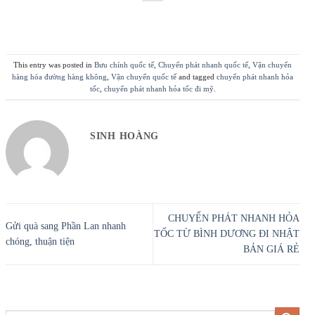
This entry was posted in
Bưu chính quốc tế
,
Chuyển phát nhanh quốc tế
,
Vận chuyển
hàng hóa đường hàng không
,
Vận chuyển quốc tế
and tagged
chuyển phát nhanh hỏa
tốc
,
chuyển phát nhanh hỏa tốc đi mỹ
.
SINH HOÀNG
CHUYỂN PHÁT NHANH HỎA
Gửi quà sang Phần Lan nhanh
TỐC TỪ BÌNH DƯƠNG ĐI NHẬT
chóng, thuận tiện
BẢN GIÁ RẺ