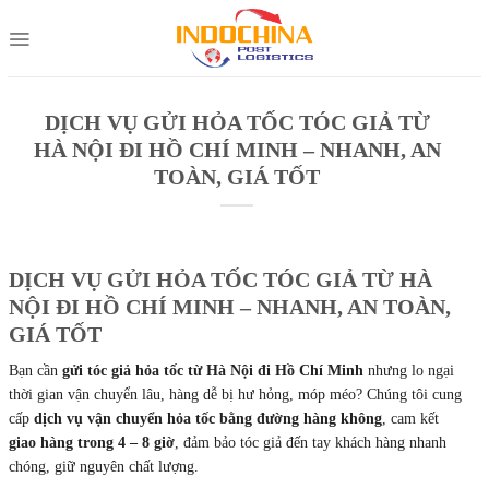
Skip
to
content
DỊCH VỤ GỬI HỎA TỐC TÓC GIẢ TỪ
HÀ NỘI ĐI HỒ CHÍ MINH – NHANH, AN
TOÀN, GIÁ TỐT
DỊCH VỤ GỬI HỎA TỐC TÓC GIẢ TỪ HÀ
NỘI ĐI HỒ CHÍ MINH – NHANH, AN TOÀN,
GIÁ TỐT
Bạn cần
gửi tóc giả hỏa tốc từ Hà Nội đi Hồ Chí Minh
nhưng lo ngại
thời gian vận chuyển lâu, hàng dễ bị hư hỏng, móp méo? Chúng tôi cung
cấp
dịch vụ vận chuyển hỏa tốc bằng đường hàng không
, cam kết
giao hàng trong 4 – 8 giờ
, đảm bảo tóc giả đến tay khách hàng nhanh
chóng, giữ nguyên chất lượng.