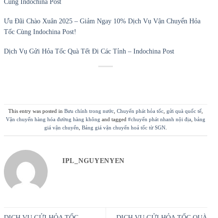
Cùng Indochina Post
Ưu Đãi Chào Xuân 2025 – Giảm Ngay 10% Dịch Vụ Vận Chuyển Hỏa
Tốc Cùng Indochina Post!
Dịch Vụ Gửi Hỏa Tốc Quà Tết Đi Các Tỉnh – Indochina Post
This entry was posted in
Bưu chính trong nước
,
Chuyển phát hỏa tốc
,
gửi quà quốc tế
,
Vận chuyển hàng hóa đường hàng không
and tagged
#chuyển phát nhanh nội địa
,
bảng
giá vận chuyển
,
Bảng giá vận chuyển hoả tốc từ SGN
.
IPL_NGUYENYEN
DỊCH VỤ GỬI HỎA TỐC
DỊCH VỤ GỬI HỎA TỐC QUÀ