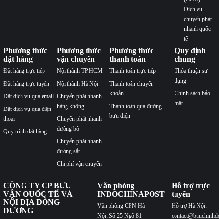
Dịch vụ
chuyển phát
nhanh quốc
tế
Phương thức
Phương thức
Phương thức
Quy định
đặt hàng
vận chuyển
thanh toán
chung
Đặt hàng trực tiếp
Nội thành TP.HCM
Thanh toán trực tiếp
Thỏa thuận sử
dụng
Đặt hàng trực tuyến
Nội thành Hà Nội
Thanh toán chuyển
khoản
Chính sách bảo
Đặt dịch vụ qua email
Chuyển phát nhanh
mật
hàng không
Thanh toán qua đường
Đặt dịch vụ qua điện
bưu điện
thoại
Chuyển phát nhanh
đường bộ
Quy trình đặt hàng
Chuyển phát nhanh
đường sắt
Chi phí vận chuyển
CÔNG TY CP BƯU
Văn phòng
Hỗ trợ trực
VẬN QUỐC TẾ VÀ
INDOCHINAPOST
tuyến
NỘI ĐỊA ĐÔNG
Văn phòng CPN Hà
Hỗ trợ Hà Nội:
DƯƠNG
Nội: Số 25 Ngõ 81
contact@buuchinhd