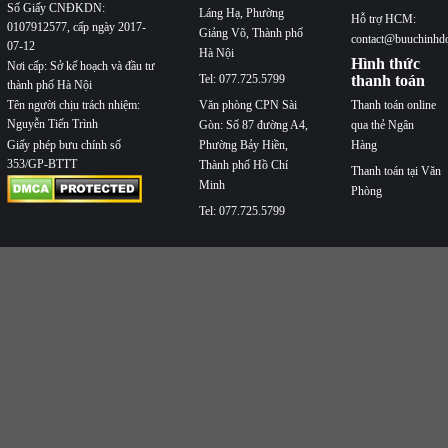
Số Giấy CNĐKDN:
Láng Hạ, Phường
Hỗ trợ HCM:
0107912577, cấp ngày 2017-
Giảng Võ, Thành phố
contact@buuchinhd
07-12
Hà Nội
Hình thức
Nơi cấp: Sở kế hoạch và đầu tư
Tel: 077.725.5799
thanh toán
thành phố Hà Nội
Văn phòng CPN Sài
Thanh toán online
Tên người chịu trách nhiệm:
Nguyễn Tiến Trình
Gòn: Số 87 đường A4,
qua thẻ Ngân
Phường Bảy Hiền,
Hàng
Giấy phép bưu chính số
353/GP-BTTT
Thành phố Hồ Chí
Thanh toán tại Văn
Minh
Phòng
Tel: 077.725.5799