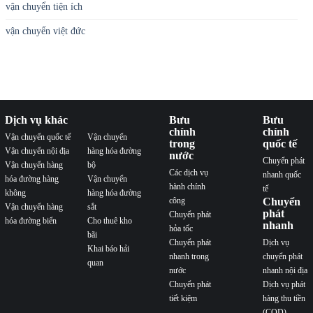
vận chuyển tiện ích
vận chuyển việt đức
Dịch vụ khác
Bưu
Bưu
chính
chính
Vận chuyển quốc tế
Vận chuyển
trong
quốc tế
Vận chuyển nội địa
hàng hóa đường
nước
Chuyển phát
Vận chuyển hàng
bộ
Các dịch vụ
nhanh quốc
hóa đường hàng
Vận chuyển
hành chính
tế
không
hàng hóa đường
công
Chuyển
Vận chuyển hàng
sắt
phát
Chuyển phát
hóa đường biển
Cho thuê kho
nhanh
hỏa tốc
bãi
Chuyển phát
Dịch vụ
Khai báo hải
nhanh trong
chuyển phát
quan
nước
nhanh nội địa
Chuyển phát
Dịch vụ phát
tiết kiệm
hàng thu tiền
(COD)