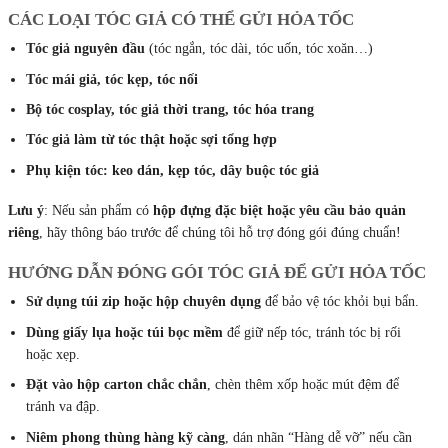
CÁC LOẠI TÓC GIẢ CÓ THỂ GỬI HỎA TỐC
Tóc giả nguyên đầu
(tóc ngắn, tóc dài, tóc uốn, tóc xoăn…)
Tóc mái giả, tóc kẹp, tóc nối
Bộ tóc cosplay, tóc giả thời trang, tóc hóa trang
Tóc giả làm từ tóc thật hoặc sợi tổng hợp
Phụ kiện tóc: keo dán, kẹp tóc, dây buộc tóc giả
Lưu ý
: Nếu sản phẩm có
hộp đựng đặc biệt hoặc yêu cầu bảo quản
riêng
, hãy thông báo trước để chúng tôi hỗ trợ đóng gói đúng chuẩn!
HƯỚNG DẪN ĐÓNG GÓI TÓC GIẢ ĐỂ GỬI HỎA TỐC
Sử dụng túi zip hoặc hộp chuyên dụng
để bảo vệ tóc khỏi bụi bẩn.
Dùng giấy lụa hoặc túi bọc mềm
để giữ nếp tóc, tránh tóc bị rối
hoặc xẹp.
Đặt vào hộp carton chắc chắn
, chèn thêm xốp hoặc mút đệm để
tránh va đập.
Niêm phong thùng hàng kỹ càng
, dán nhãn “Hàng dễ vỡ” nếu cần