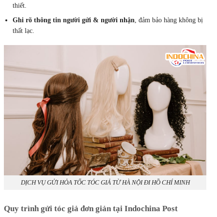
thiết.
Ghi rõ thông tin người gửi & người nhận
, đảm bảo hàng không bị
thất lạc.
DỊCH VỤ GỬI HỎA TỐC TÓC GIẢ TỪ HÀ NỘI ĐI HỒ CHÍ MINH
Quy trình gửi tóc giả đơn giản tại Indochina Post