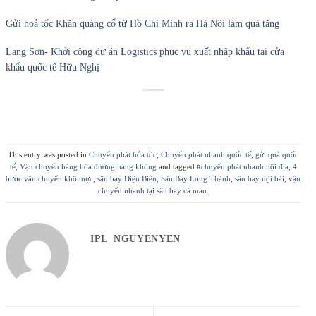
Gửi hoả tốc Khăn quàng cổ từ Hồ Chí Minh ra Hà Nội làm quà tặng
Lạng Sơn- Khởi công dự án Logistics phục vụ xuất nhập khẩu tại cửa
khẩu quốc tế Hữu Nghị
This entry was posted in
Chuyển phát hỏa tốc
,
Chuyển phát nhanh quốc tế
,
gửi quà quốc
tế
,
Vận chuyển hàng hóa đường hàng không
and tagged
#chuyển phát nhanh nội địa
,
4
bước vận chuyển khô mực
,
sân bay Điện Biên
,
Sân Bay Long Thành
,
sân bay nội bài
,
vận
chuyển nhanh tại sân bay cà mau
.
IPL_NGUYENYEN