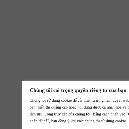
Chúng tôi coi trọng quyền riêng tư của bạn
Chúng tôi sử dụng cookie để cải thiện trải nghiệm duyệt we
bạn, hiển thị quảng cáo hoặc nội dung được cá nhân hóa và 
tích lưu lượng truy cập của chúng tôi. Bằng cách nhấp vào 
nhận tất cả", bạn đồng ý với việc chúng tôi sử dụng cookie.