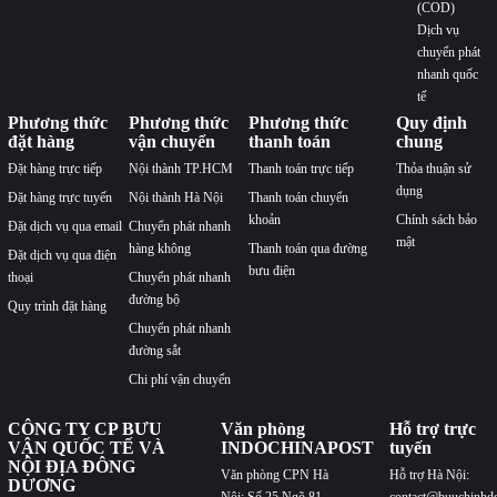
(COD)
Dịch vụ
chuyển phát
nhanh quốc
tế
Phương thức
Phương thức
Phương thức
Quy định
đặt hàng
vận chuyển
thanh toán
chung
Đặt hàng trực tiếp
Nội thành TP.HCM
Thanh toán trực tiếp
Thỏa thuận sử
dụng
Đặt hàng trực tuyến
Nội thành Hà Nội
Thanh toán chuyển
khoản
Chính sách bảo
Đặt dịch vụ qua email
Chuyển phát nhanh
mật
hàng không
Thanh toán qua đường
Đặt dịch vụ qua điện
bưu điện
thoại
Chuyển phát nhanh
đường bộ
Quy trình đặt hàng
Chuyển phát nhanh
đường sắt
Chi phí vận chuyển
CÔNG TY CP BƯU
Văn phòng
Hỗ trợ trực
VẬN QUỐC TẾ VÀ
INDOCHINAPOST
tuyến
NỘI ĐỊA ĐÔNG
Văn phòng CPN Hà
Hỗ trợ Hà Nội:
DƯƠNG
Nội: Số 25 Ngõ 81
contact@buuchinhd