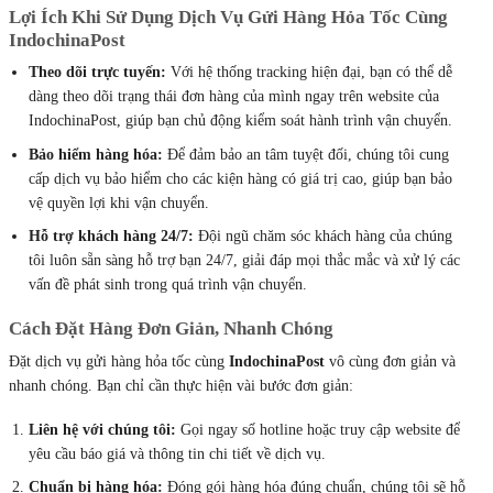
Lợi Ích Khi Sử Dụng Dịch Vụ Gửi Hàng Hỏa Tốc Cùng
IndochinaPost
Theo dõi trực tuyến:
Với hệ thống tracking hiện đại, bạn có thể dễ
dàng theo dõi trạng thái đơn hàng của mình ngay trên website của
IndochinaPost, giúp bạn chủ động kiểm soát hành trình vận chuyển.
Bảo hiểm hàng hóa:
Để đảm bảo an tâm tuyệt đối, chúng tôi cung
cấp dịch vụ bảo hiểm cho các kiện hàng có giá trị cao, giúp bạn bảo
vệ quyền lợi khi vận chuyển.
Hỗ trợ khách hàng 24/7:
Đội ngũ chăm sóc khách hàng của chúng
tôi luôn sẵn sàng hỗ trợ bạn 24/7, giải đáp mọi thắc mắc và xử lý các
vấn đề phát sinh trong quá trình vận chuyển.
Cách Đặt Hàng Đơn Giản, Nhanh Chóng
Đặt dịch vụ gửi hàng hỏa tốc cùng
IndochinaPost
vô cùng đơn giản và
nhanh chóng. Bạn chỉ cần thực hiện vài bước đơn giản:
Liên hệ với chúng tôi:
Gọi ngay số hotline hoặc truy cập website để
yêu cầu báo giá và thông tin chi tiết về dịch vụ.
Chuẩn bị hàng hóa:
Đóng gói hàng hóa đúng chuẩn, chúng tôi sẽ hỗ