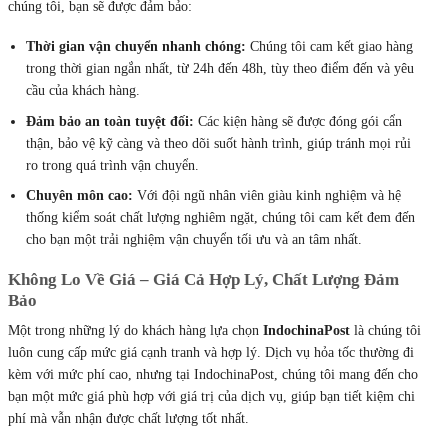
chúng tôi, bạn sẽ được đảm bảo:
Thời gian vận chuyển nhanh chóng:
Chúng tôi cam kết giao hàng
trong thời gian ngắn nhất, từ 24h đến 48h, tùy theo điểm đến và yêu
cầu của khách hàng.
Đảm bảo an toàn tuyệt đối:
Các kiện hàng sẽ được đóng gói cẩn
thận, bảo vệ kỹ càng và theo dõi suốt hành trình, giúp tránh mọi rủi
ro trong quá trình vận chuyển.
Chuyên môn cao:
Với đội ngũ nhân viên giàu kinh nghiệm và hệ
thống kiểm soát chất lượng nghiêm ngặt, chúng tôi cam kết đem đến
cho bạn một trải nghiệm vận chuyển tối ưu và an tâm nhất.
Không Lo Về Giá – Giá Cả Hợp Lý, Chất Lượng Đảm
Bảo
Một trong những lý do khách hàng lựa chọn
IndochinaPost
là chúng tôi
luôn cung cấp mức giá cạnh tranh và hợp lý. Dịch vụ hỏa tốc thường đi
kèm với mức phí cao, nhưng tại IndochinaPost, chúng tôi mang đến cho
bạn một mức giá phù hợp với giá trị của dịch vụ, giúp bạn tiết kiệm chi
phí mà vẫn nhận được chất lượng tốt nhất.