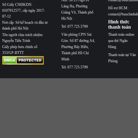
Số Giấy CNĐKDN:
Láng Hạ, Phường
Hỗ trợ HCM:
0107912577, cấp ngày 2017-
Giảng Võ, Thành phố
contact@buuchinhd
07-12
Hà Nội
Hình thức
Nơi cấp: Sở kế hoạch và đầu tư
Tel: 077.725.5799
thanh toán
thành phố Hà Nội
Văn phòng CPN Sài
Thanh toán online
Tên người chịu trách nhiệm:
Nguyễn Tiến Trình
Gòn: Số 87 đường A4,
qua thẻ Ngân
Phường Bảy Hiền,
Hàng
Giấy phép bưu chính số
353/GP-BTTT
Thành phố Hồ Chí
Thanh toán tại Văn
Minh
Phòng
Tel: 077.725.5799