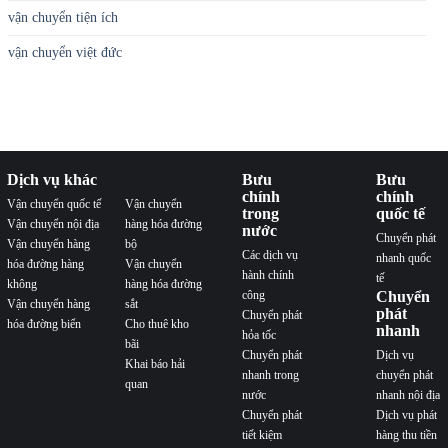
vận chuyển tiện ích
vận chuyển việt đức
Dịch vụ khác
Bưu
Bưu
chính
chính
Vận chuyển quốc tế
Vận chuyển
trong
quốc tế
Vận chuyển nội địa
hàng hóa đường
nước
Chuyển phát
Vận chuyển hàng
bộ
Các dịch vụ
nhanh quốc
hóa đường hàng
Vận chuyển
hành chính
tế
không
hàng hóa đường
công
Chuyển
Vận chuyển hàng
sắt
phát
Chuyển phát
hóa đường biển
Cho thuê kho
nhanh
hỏa tốc
bãi
Chuyển phát
Dịch vụ
Khai báo hải
nhanh trong
chuyển phát
quan
nước
nhanh nội địa
Chuyển phát
Dịch vụ phát
tiết kiệm
hàng thu tiền