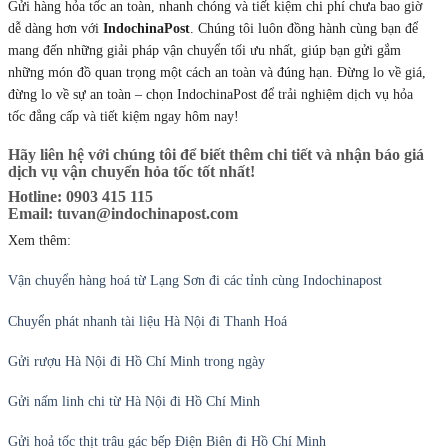
Gửi hàng hỏa tốc an toàn, nhanh chóng và tiết kiệm chi phí chưa bao giờ
dễ dàng hơn với
IndochinaPost
. Chúng tôi luôn đồng hành cùng bạn để
mang đến những giải pháp vận chuyển tối ưu nhất, giúp bạn gửi gắm
những món đồ quan trọng một cách an toàn và đúng hạn. Đừng lo về giá,
đừng lo về sự an toàn – chọn IndochinaPost để trải nghiệm dịch vụ hỏa
tốc đẳng cấp và tiết kiệm ngay hôm nay!
Hãy liên hệ với chúng tôi để biết thêm chi tiết và nhận báo giá
dịch vụ vận chuyển hỏa tốc tốt nhất!
Hotline:
0903 415 115
Email:
tuvan@indochinapost.com
Xem thêm:
Vận chuyển hàng hoá từ Lạng Sơn đi các tỉnh cùng Indochinapost
Chuyển phát nhanh tài liệu Hà Nội đi Thanh Hoá
Gửi rượu Hà Nội đi Hồ Chí Minh trong ngày
Gửi nấm linh chi từ Hà Nội đi Hồ Chí Minh
Gửi hoả tốc thịt trâu gác bếp Điện Biên đi Hồ Chí Minh