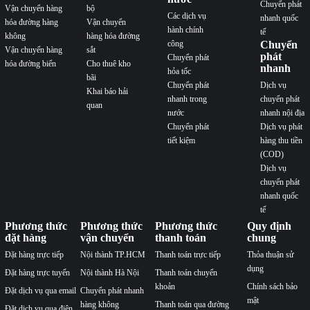
Chuyển phát
Vận chuyển hàng
bộ
Các dịch vụ
nhanh quốc
hóa đường hàng
Vận chuyển
hành chính
tế
không
hàng hóa đường
công
Chuyển
Vận chuyển hàng
sắt
phát
Chuyển phát
hóa đường biển
Cho thuê kho
nhanh
hỏa tốc
bãi
Chuyển phát
Dịch vụ
Khai báo hải
nhanh trong
chuyển phát
quan
nước
nhanh nội địa
Chuyển phát
Dịch vụ phát
tiết kiệm
hàng thu tiền
(COD)
Dịch vụ
chuyển phát
nhanh quốc
tế
Phương thức
Phương thức
Phương thức
Quy định
đặt hàng
vận chuyển
thanh toán
chung
Đặt hàng trực tiếp
Nội thành TP.HCM
Thanh toán trực tiếp
Thỏa thuận sử
dụng
Đặt hàng trực tuyến
Nội thành Hà Nội
Thanh toán chuyển
khoản
Chính sách bảo
Đặt dịch vụ qua email
Chuyển phát nhanh
mật
hàng không
Thanh toán qua đường
Đặt dịch vụ qua điện