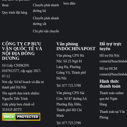
bưu điện
thoại
Chuyển phát nhanh
đường bộ
Quy trình đặt hàng
Chuyển phát nhanh
đường sắt
Chi phí vận chuyển
CÔNG TY CP BƯU
Văn phòng
Hỗ trợ trực
VẬN QUỐC TẾ VÀ
INDOCHINAPOST
tuyến
NỘI ĐỊA ĐÔNG
Văn phòng CPN Hà
Hỗ trợ Hà Nội:
DƯƠNG
Nội: Số 25 Ngõ 81
contact@buuchinhd
Số Giấy CNĐKDN:
Láng Hạ, Phường
Hỗ trợ HCM:
0107912577, cấp ngày 2017-
Giảng Võ, Thành phố
contact@buuchinhd
07-12
Hà Nội
Hình thức
Nơi cấp: Sở kế hoạch và đầu tư
Tel: 077.725.5799
thanh toán
thành phố Hà Nội
Văn phòng CPN Sài
Thanh toán online
Tên người chịu trách nhiệm:
Nguyễn Tiến Trình
Gòn: Số 87 đường A4,
qua thẻ Ngân
Phường Bảy Hiền,
Hàng
Giấy phép bưu chính số
353/GP-BTTT
Thành phố Hồ Chí
Thanh toán tại Văn
Minh
Phòng
Tel: 077.725.5799