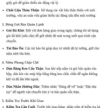
giấy gói để giảm thiểu tác động vật lý.
Chất Liệu Thân Thiện
: Sử dụng các vật liệu thân thiện với môi
trường, vừa an toàn vừa giảm thiểu tác động xấu đến môi trường.
3. Đóng Gói Bảo Quản Lạnh
Gói Đá Khô
: Đối với đơn hàng giao trong ngày, chúng tôi sử dụng
gói đá khô (nếu cần) để giữ nhiệt độ mát trong suốt quá trình vận
chuyển.
Túi Bảo Ôn
: Các túi bảo ôn giúp duy trì nhiệt độ lý tưởng, giữ cho
nấm tươi lâu hơn.
4. Niêm Phong Chặt Chẽ
Dán Băng Keo Cẩn Thận
: Sau khi xếp nấm và gói bảo quản vào
hộp, dán kín các mép hộp bằng băng keo chắc chắn để ngăn không
khí và độ ẩm bên ngoài.
Dán Nhãn Hướng Dẫn
: Thêm nhãn “Hàng dễ vỡ” hoặc “Đặt nhẹ
tay” để người vận chuyển lưu ý và bảo quản cẩn thận.
5. Kiểm Tra Trước Khi Giao
Kiểm Tra Lần Cuối
: Trước khi giao hàng, nhân viên sẽ kiểm tra lại