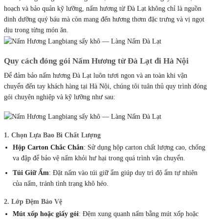
hoạch và bảo quản kỹ lưỡng, nấm hương từ Đà Lạt không chỉ là nguồn
dinh dưỡng quý báu mà còn mang đến hương thơm đặc trưng và vị ngọt
dịu trong từng món ăn.
Quy cách đóng gói Nấm Hương từ Đà Lạt đi Hà Nội
Để đảm bảo nấm hương Đà Lạt luôn tươi ngon và an toàn khi vận
chuyển đến tay khách hàng tại Hà Nội, chúng tôi tuân thủ quy trình đóng
gói chuyên nghiệp và kỹ lưỡng như sau:
1. Chọn Lựa Bao Bì Chất Lượng
Hộp Carton Chắc Chắn
: Sử dụng hộp carton chất lượng cao, chống
va đập để bảo vệ nấm khỏi hư hại trong quá trình vận chuyển.
Túi Giữ Ẩm
: Đặt nấm vào túi giữ ẩm giúp duy trì độ ẩm tự nhiên
của nấm, tránh tình trạng khô héo.
2. Lớp Đệm Bảo Vệ
Mút xốp hoặc giấy gói
: Đệm xung quanh nấm bằng mút xốp hoặc