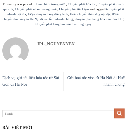
This entry was posted in
Bưu chính trong nước
,
Chuyển phát hỏa tốc
,
Chuyển phát nhanh
quốc tế
,
Chuyển phát nhanh trong nước
,
Chuyển phát tiết kiệm
and tagged
#chuyển phát
nhanh nội địa
,
#Vận chuyển hàng đông lạnh
,
#vận chuyển thú cưng nội địa
,
#Vận
chuyển thú cưng từ Hà Nội đi các tỉnh nhanh chóng
,
chuyển phát hàng hóa đến Cần Thơ
,
Chuyển phát hàng hóa nội địa trong ngày
.
IPL_NGUYENYEN
Dịch vụ gửi tài liệu hỏa tốc từ Sài
Gửi hoả tốc visa từ Hà Nội đi Huế
Gòn đi Hà Nội
nhanh chóng
BÀI VIẾT MỚI