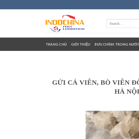
Skip
to
content
TRANG CHỦ
GIỚI THIỆU
BƯU CHÍNH TRONG NƯỚ
GỬI CÁ VIÊN, BÒ VIÊN 
HÀ NỘI