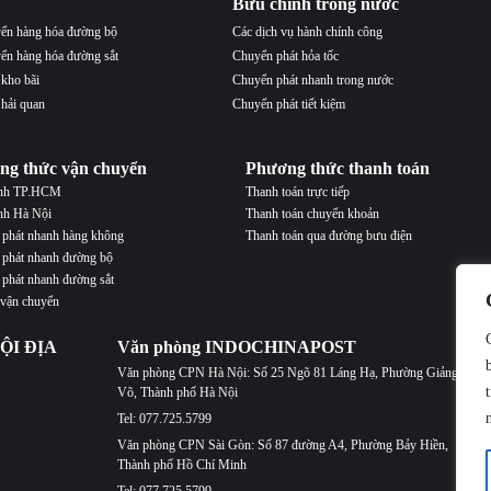
Bưu chính trong nước
ển hàng hóa đường bộ
Các dịch vụ hành chính công
ển hàng hóa đường sắt
Chuyển phát hỏa tốc
 kho bãi
Chuyển phát nhanh trong nước
 hải quan
Chuyển phát tiết kiệm
ng thức vận chuyển
Phương thức thanh toán
ành TP.HCM
Thanh toán trực tiếp
nh Hà Nội
Thanh toán chuyển khoản
phát nhanh hàng không
Thanh toán qua đường bưu điện
phát nhanh đường bộ
phát nhanh đường sắt
 vận chuyển
ỘI ĐỊA
Văn phòng INDOCHINAPOST
Văn phòng CPN Hà Nội: Số 25 Ngõ 81 Láng Hạ, Phường Giảng
Võ, Thành phố Hà Nội
Tel: 077.725.5799
Văn phòng CPN Sài Gòn: Số 87 đường A4, Phường Bảy Hiền,
Thành phố Hồ Chí Minh
Tel: 077.725.5799