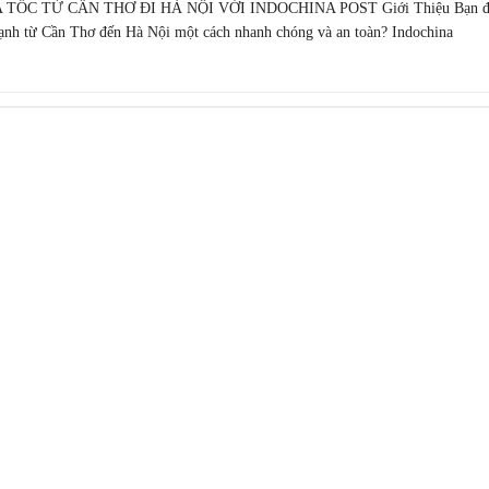
TỐC TỪ CẦN THƠ ĐI HÀ NỘI VỚI INDOCHINA POST Giới Thiệu Bạn đ
lạnh từ Cần Thơ đến Hà Nội một cách nhanh chóng và an toàn? Indochina