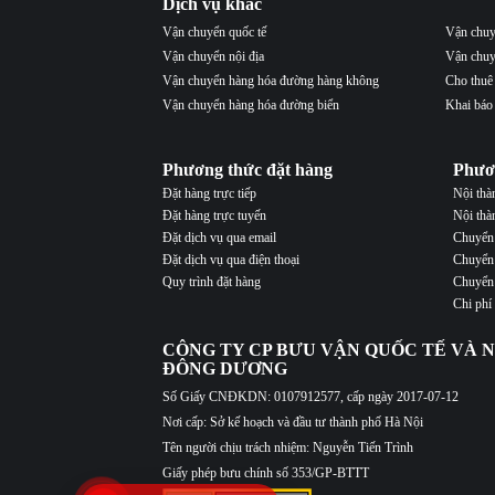
Dịch vụ khác
Vận chuyển quốc tế
Vận chuy
Vận chuyển nội địa
Vận chuy
Vận chuyển hàng hóa đường hàng không
Cho thuê
Vận chuyển hàng hóa đường biển
Khai báo
Phương thức đặt hàng
Phươ
Đặt hàng trực tiếp
Nội th
Đặt hàng trực tuyến
Nội thà
Đặt dịch vụ qua email
Chuyển 
Đặt dịch vụ qua điện thoại
Chuyển 
Quy trình đặt hàng
Chuyển 
Chi phí
CÔNG TY CP BƯU VẬN QUỐC TẾ VÀ N
ĐÔNG DƯƠNG
Số Giấy CNĐKDN: 0107912577, cấp ngày 2017-07-12
Nơi cấp: Sở kế hoạch và đầu tư thành phố Hà Nội
Tên người chịu trách nhiệm: Nguyễn Tiến Trình
Giấy phép bưu chính số 353/GP-BTTT