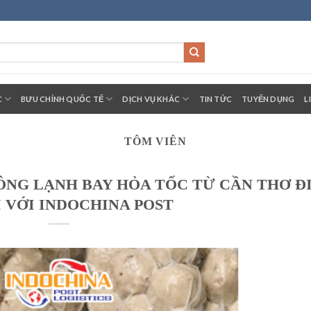
C
BƯU CHÍNH QUỐC TẾ
DỊCH VỤ KHÁC
TIN TỨC
TUYỂN DỤNG
L
TÔM VIÊN
ĐÔNG LẠNH BAY HỎA TỐC TỪ CẦN THƠ Đ
 VỚI INDOCHINA POST