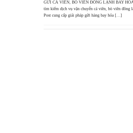
GỬI CÁ VIÊN, BÒ VIÊN ĐÔNG LẠNH BAY HỎA 
tìm kiếm dịch vụ vận chuyển cá viên, bò viên đông 
Post cung cấp giải pháp gửi hàng bay hỏa […]