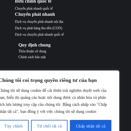
Bưu chính quốc tế
Chuyển phát nhanh quốc tế
Chuyển phát nhanh
Dịch vụ chuyển phát nhanh nội địa
Dịch vụ phát hàng thu tiền (COD)
Dịch vụ chuyển phát nhanh quốc tế
Quy định chung
Thỏa thuận sử dụng
Chính sách bảo mật
Chúng tôi coi trọng quyền riêng tư của bạn
Chúng tôi sử dụng cookie để cải thiện trải nghiệm duyệt web của
Hỗ trợ trực tuyến
bạn, hiển thị quảng cáo hoặc nội dung được cá nhân hóa và phân
Hỗ trợ Hà Nội: contact@buuchinhdongduong.com
tích lưu lượng truy cập của chúng tôi. Bằng cách nhấp vào "Chấp
Hỗ trợ HCM: contact@buuchinhdongduong.com
nhận tất cả", bạn đồng ý với việc chúng tôi sử dụng cookie.
Hình thức thanh toán
Thanh toán online qua thẻ Ngân Hàng
Tùy chỉnh
Từ chối tất cả
Chấp nhận tất cả
Thanh toán tại Văn Phòng