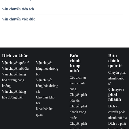
vận chuyển tiện ích
vận chuyển việt đức
Dịch vụ khác
Bưu
Bưu
chính
chính
Vận chuyển quốc tế
Vận chuyển
trong
quốc tế
Vận chuyển nội địa
hàng hóa đường
nước
Chuyển phát
Vận chuyển hàng
bộ
Các dịch vụ
nhanh quốc
hóa đường hàng
Vận chuyển
hành chính
tế
không
hàng hóa đường
công
Chuyển
Vận chuyển hàng
sắt
phát
Chuyển phát
hóa đường biển
Cho thuê kho
nhanh
hỏa tốc
bãi
Chuyển phát
Dịch vụ
Khai báo hải
nhanh trong
chuyển phát
quan
nước
nhanh nội địa
Chuyển phát
Dịch vụ phát