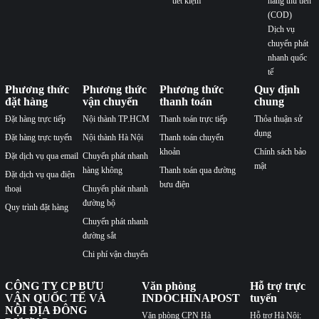
tiết kiệm
hàng thu tiền
(COD)
Dịch vụ
chuyển phát
nhanh quốc
tế
Phương thức
Phương thức
Phương thức
Quy định
đặt hàng
vận chuyển
thanh toán
chung
Đặt hàng trực tiếp
Nội thành TP.HCM
Thanh toán trực tiếp
Thỏa thuận sử
dụng
Đặt hàng trực tuyến
Nội thành Hà Nội
Thanh toán chuyển
khoản
Chính sách bảo
Đặt dịch vụ qua email
Chuyển phát nhanh
mật
hàng không
Thanh toán qua đường
Đặt dịch vụ qua điện
bưu điện
thoại
Chuyển phát nhanh
đường bộ
Quy trình đặt hàng
Chuyển phát nhanh
đường sắt
Chi phí vận chuyển
CÔNG TY CP BƯU
Văn phòng
Hỗ trợ trực
VẬN QUỐC TẾ VÀ
INDOCHINAPOST
tuyến
NỘI ĐỊA ĐÔNG
Văn phòng CPN Hà
Hỗ trợ Hà Nội: