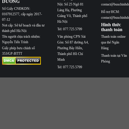
DƯƠNG
Nội: Số 25 Ngõ 81
contact@buuchinhd
Số Giấy CNĐKDN:
Láng Hạ, Phường
Hỗ trợ HCM:
0107912577, cấp ngày 2017-
Giảng Võ, Thành phố
contact@buuchinhd
07-12
Hà Nội
Hình thức
Nơi cấp: Sở kế hoạch và đầu tư
Tel: 077.725.5799
thanh toán
thành phố Hà Nội
Văn phòng CPN Sài
Thanh toán online
Tên người chịu trách nhiệm:
Nguyễn Tiến Trình
Gòn: Số 87 đường A4,
qua thẻ Ngân
Phường Bảy Hiền,
Hàng
Giấy phép bưu chính số
353/GP-BTTT
Thành phố Hồ Chí
Thanh toán tại Văn
Minh
Phòng
Tel: 077.725.5799