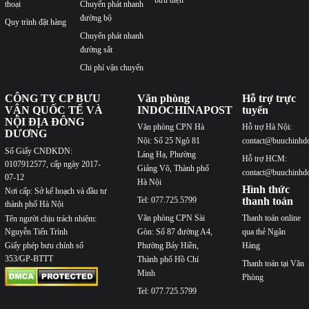
bưu điện
thoại
Chuyển phát nhanh
đường bộ
Quy trình đặt hàng
Chuyển phát nhanh
đường sắt
Chi phí vận chuyển
CÔNG TY CP BƯU
Văn phòng
Hỗ trợ trực
VẬN QUỐC TẾ VÀ
INDOCHINAPOST
tuyến
NỘI ĐỊA ĐÔNG
Văn phòng CPN Hà
Hỗ trợ Hà Nội:
DƯƠNG
Nội: Số 25 Ngõ 81
contact@buuchinhd
Số Giấy CNĐKDN:
Láng Hạ, Phường
Hỗ trợ HCM:
0107912577, cấp ngày 2017-
Giảng Võ, Thành phố
contact@buuchinhd
07-12
Hà Nội
Hình thức
Nơi cấp: Sở kế hoạch và đầu tư
Tel: 077.725.5799
thanh toán
thành phố Hà Nội
Văn phòng CPN Sài
Thanh toán online
Tên người chịu trách nhiệm:
Nguyễn Tiến Trình
Gòn: Số 87 đường A4,
qua thẻ Ngân
Phường Bảy Hiền,
Hàng
Giấy phép bưu chính số
353/GP-BTTT
Thành phố Hồ Chí
Thanh toán tại Văn
Minh
Phòng
Tel: 077.725.5799