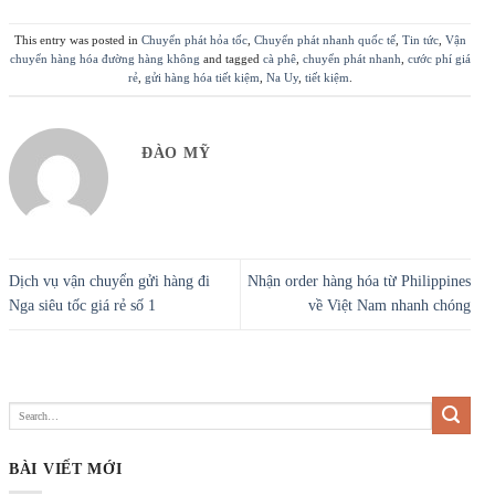
This entry was posted in
Chuyển phát hỏa tốc
,
Chuyển phát nhanh quốc tế
,
Tin tức
,
Vận
chuyển hàng hóa đường hàng không
and tagged
cà phê
,
chuyển phát nhanh
,
cước phí giá
rẻ
,
gửi hàng hóa tiết kiệm
,
Na Uy
,
tiết kiệm
.
ĐÀO MỸ
Dịch vụ vận chuyển gửi hàng đi
Nhận order hàng hóa từ Philippines
Nga siêu tốc giá rẻ số 1
về Việt Nam nhanh chóng
BÀI VIẾT MỚI