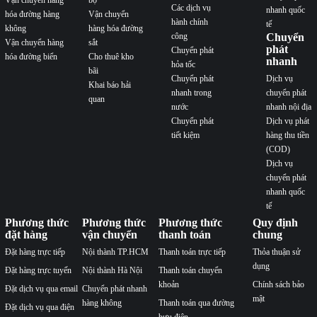
Các dịch vụ
nhanh quốc
hóa đường hàng
Vận chuyển
hành chính
tế
không
hàng hóa đường
công
Chuyển
Vận chuyển hàng
sắt
phát
Chuyển phát
hóa đường biển
Cho thuê kho
nhanh
hỏa tốc
bãi
Chuyển phát
Dịch vụ
Khai báo hải
nhanh trong
chuyển phát
quan
nước
nhanh nội địa
Chuyển phát
Dịch vụ phát
tiết kiệm
hàng thu tiền
(COD)
Dịch vụ
chuyển phát
nhanh quốc
tế
Phương thức
Phương thức
Phương thức
Quy định
đặt hàng
vận chuyển
thanh toán
chung
Đặt hàng trực tiếp
Nội thành TP.HCM
Thanh toán trực tiếp
Thỏa thuận sử
dụng
Đặt hàng trực tuyến
Nội thành Hà Nội
Thanh toán chuyển
khoản
Chính sách bảo
Đặt dịch vụ qua email
Chuyển phát nhanh
mật
hàng không
Thanh toán qua đường
Đặt dịch vụ qua điện