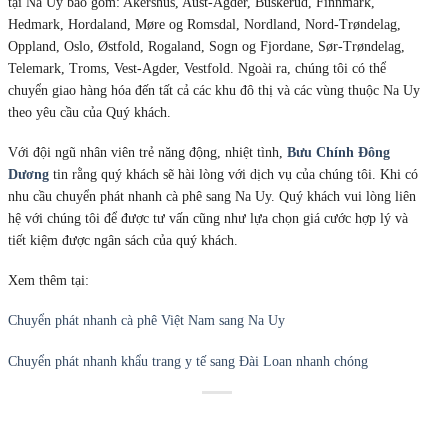
tại Na Uy bao gồm: Akershus, Aust-Agder, Buskerud, Finnmark,
Hedmark, Hordaland, Møre og Romsdal, Nordland, Nord-Trøndelag,
Oppland, Oslo, Østfold, Rogaland, Sogn og Fjordane, Sør-Trøndelag,
Telemark, Troms, Vest-Agder, Vestfold. Ngoài ra, chúng tôi có thể
chuyển giao hàng hóa đến tất cả các khu đô thị và các vùng thuộc Na Uy
theo yêu cầu của Quý khách.
Với đội ngũ nhân viên trẻ năng động, nhiệt tình,
Bưu Chính Đông
Dương
tin rằng quý khách sẽ hài lòng với dịch vụ của chúng tôi. Khi có
nhu cầu chuyển phát nhanh cà phê sang Na Uy. Quý khách vui lòng liên
hệ với chúng tôi để được tư vấn cũng như lựa chọn giá cước hợp lý và
tiết kiệm được ngân sách của quý khách.
Xem thêm tại:
Chuyển phát nhanh cà phê Việt Nam sang Na Uy
Chuyển phát nhanh khẩu trang y tế sang Đài Loan nhanh chóng