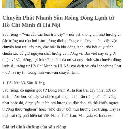
Chuyển Phát Nhanh Sầu Riêng Đông Lạnh từ
Hồ Chí Minh đi Hà Nội
Sầu riêng – “vua của các loại trái cây” – nổi bật không chỉ nhờ hương vị
đặc trưng mà còn bởi hàm lượng dinh dưỡng cao. Tuy nhiên, việc vận
chuyển loại trái cây này, đặc biệt là khi đông lạnh, đòi hỏi quy trình
chuẩn xác để giữ nguyên chất lượng và hương vị. Bài viết này sẽ giới
thiệu về sầu riêng, lợi ích sức khỏe của nó và quy trình vận chuyển đông
lạnh sầu riêng từ Hồ Chí Minh ra Hà Nội với dịch vụ của Indochina Post
– đơn vị uy tín trong lĩnh vực vận chuyển lạnh.
1. Đôi Nét Về Sầu Riêng
Sầu riêng, có nguồn gốc từ Đông Nam Á, là loại trái cây nhiệt đới có
kích thước lớn, vỏ dày và nhiều gai nhọn. Thịt sầu riêng có màu vàng
nhạt hoặc đỏ, được yêu thích bởi hương vị độc đáo, có thể khiến người
thưởng thức “nghiện” hoặc “khó chịu” bởi mùi hương đặc trưng. Đây là
loại trái cây phổ biến tại Việt Nam, Thái Lan, Malaysia và Indonesia.
Giá trị dinh dưỡng của sầu riêng