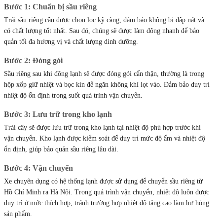
Bước 1: Chuẩn bị sầu riêng
Trái sầu riêng cần được chọn lọc kỹ càng, đảm bảo không bị dập nát và
có chất lượng tốt nhất. Sau đó, chúng sẽ được làm đông nhanh để bảo
quản tối đa hương vị và chất lượng dinh dưỡng.
Bước 2: Đóng gói
Sầu riêng sau khi đông lạnh sẽ được đóng gói cẩn thận, thường là trong
hộp xốp giữ nhiệt và bọc kín để ngăn không khí lọt vào. Đảm bảo duy trì
nhiệt độ ổn định trong suốt quá trình vận chuyển.
Bước 3: Lưu trữ trong kho lạnh
Trái cây sẽ được lưu trữ trong kho lạnh tại nhiệt độ phù hợp trước khi
vận chuyển. Kho lạnh được kiểm soát để duy trì mức độ ẩm và nhiệt độ
ổn định, giúp bảo quản sầu riêng lâu dài.
Bước 4: Vận chuyển
Xe chuyên dụng có hệ thống lạnh được sử dụng để chuyển sầu riêng từ
Hồ Chí Minh ra Hà Nội. Trong quá trình vận chuyển, nhiệt độ luôn được
duy trì ở mức thích hợp, tránh trường hợp nhiệt độ tăng cao làm hư hỏng
sản phẩm.