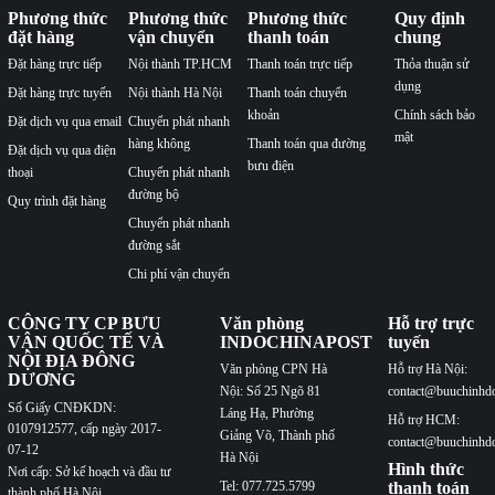
Phương thức
Phương thức
Phương thức
Quy định
đặt hàng
vận chuyển
thanh toán
chung
Đặt hàng trực tiếp
Nội thành TP.HCM
Thanh toán trực tiếp
Thỏa thuận sử
dụng
Đặt hàng trực tuyến
Nội thành Hà Nội
Thanh toán chuyển
khoản
Chính sách bảo
Đặt dịch vụ qua email
Chuyển phát nhanh
mật
hàng không
Thanh toán qua đường
Đặt dịch vụ qua điện
bưu điện
thoại
Chuyển phát nhanh
đường bộ
Quy trình đặt hàng
Chuyển phát nhanh
đường sắt
Chi phí vận chuyển
CÔNG TY CP BƯU
Văn phòng
Hỗ trợ trực
VẬN QUỐC TẾ VÀ
INDOCHINAPOST
tuyến
NỘI ĐỊA ĐÔNG
Văn phòng CPN Hà
Hỗ trợ Hà Nội:
DƯƠNG
Nội: Số 25 Ngõ 81
contact@buuchinhd
Số Giấy CNĐKDN:
Láng Hạ, Phường
Hỗ trợ HCM:
0107912577, cấp ngày 2017-
Giảng Võ, Thành phố
contact@buuchinhd
07-12
Hà Nội
Hình thức
Nơi cấp: Sở kế hoạch và đầu tư
Tel: 077.725.5799
thanh toán
thành phố Hà Nội