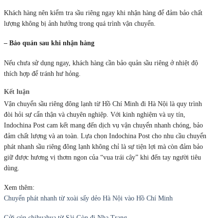
Khách hàng nên kiểm tra sầu riêng ngay khi nhận hàng để đảm bảo chất
lượng không bị ảnh hưởng trong quá trình vận chuyển.
– Bảo quản sau khi nhận hàng
Nếu chưa sử dụng ngay, khách hàng cần bảo quản sầu riêng ở nhiệt độ
thích hợp để tránh hư hỏng.
Kết luận
Vận chuyển sầu riêng đông lạnh từ Hồ Chí Minh đi Hà Nội là quy trình
đòi hỏi sự cẩn thận và chuyên nghiệp. Với kinh nghiệm và uy tín,
Indochina Post cam kết mang đến dịch vụ vận chuyển nhanh chóng, bảo
đảm chất lượng và an toàn. Lựa chọn Indochina Post cho nhu cầu chuyển
phát nhanh sầu riêng đông lạnh không chỉ là sự tiện lợi mà còn đảm bảo
giữ được hương vị thơm ngon của “vua trái cây” khi đến tay người tiêu
dùng.
Xem thêm:
Chuyển phát nhanh từ xoài sấy dẻo Hà Nội vào Hồ Chí Minh
Gửi cún chihuahua từ Sài Gòn đi Nha Trang