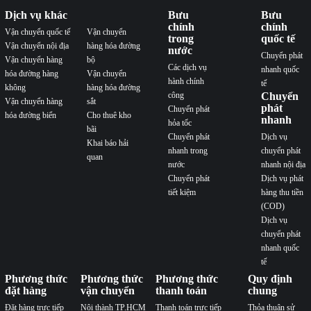
Dịch vụ khác
Bưu
Bưu
chính
chính
Vận chuyển quốc tế
Vận chuyển
trong
quốc tế
Vận chuyển nội địa
hàng hóa đường
nước
Chuyển phát
Vận chuyển hàng
bộ
Các dịch vụ
nhanh quốc
hóa đường hàng
Vận chuyển
hành chính
tế
không
hàng hóa đường
công
Chuyển
Vận chuyển hàng
sắt
phát
Chuyển phát
hóa đường biển
Cho thuê kho
nhanh
hỏa tốc
bãi
Chuyển phát
Dịch vụ
Khai báo hải
nhanh trong
chuyển phát
quan
nước
nhanh nội địa
Chuyển phát
Dịch vụ phát
tiết kiệm
hàng thu tiền
(COD)
Dịch vụ
chuyển phát
nhanh quốc
tế
Phương thức
Phương thức
Phương thức
Quy định
đặt hàng
vận chuyển
thanh toán
chung
Đặt hàng trực tiếp
Nội thành TP.HCM
Thanh toán trực tiếp
Thỏa thuận sử