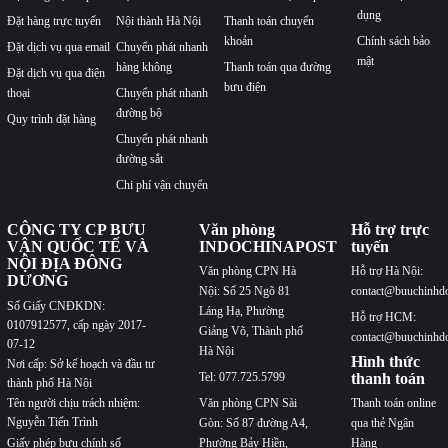
dụng
Đặt hàng trực tuyến
Nội thành Hà Nội
Thanh toán chuyển
khoản
Chính sách bảo
Đặt dịch vụ qua email
Chuyển phát nhanh
mật
hàng không
Thanh toán qua đường
Đặt dịch vụ qua điện
bưu điện
thoại
Chuyển phát nhanh
đường bộ
Quy trình đặt hàng
Chuyển phát nhanh
đường sắt
Chi phí vận chuyển
CÔNG TY CP BƯU
Văn phòng
Hỗ trợ trực
VẬN QUỐC TẾ VÀ
INDOCHINAPOST
tuyến
NỘI ĐỊA ĐÔNG
Văn phòng CPN Hà
Hỗ trợ Hà Nội:
DƯƠNG
Nội: Số 25 Ngõ 81
contact@buuchinhd
Số Giấy CNĐKDN:
Láng Hạ, Phường
Hỗ trợ HCM:
0107912577, cấp ngày 2017-
Giảng Võ, Thành phố
contact@buuchinhd
07-12
Hà Nội
Hình thức
Nơi cấp: Sở kế hoạch và đầu tư
Tel: 077.725.5799
thanh toán
thành phố Hà Nội
Văn phòng CPN Sài
Thanh toán online
Tên người chịu trách nhiệm:
Nguyễn Tiến Trình
Gòn: Số 87 đường A4,
qua thẻ Ngân
Phường Bảy Hiền,
Hàng
Giấy phép bưu chính số