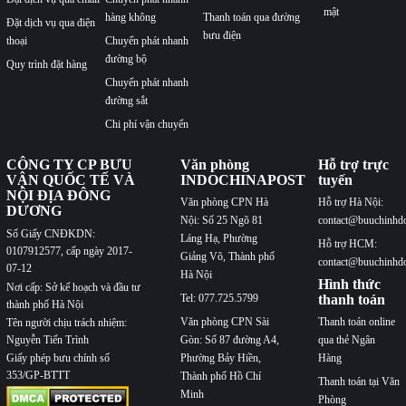
mật
hàng không
Thanh toán qua đường
Đặt dịch vụ qua điện
bưu điện
thoại
Chuyển phát nhanh
đường bộ
Quy trình đặt hàng
Chuyển phát nhanh
đường sắt
Chi phí vận chuyển
CÔNG TY CP BƯU
Văn phòng
Hỗ trợ trực
VẬN QUỐC TẾ VÀ
INDOCHINAPOST
tuyến
NỘI ĐỊA ĐÔNG
Văn phòng CPN Hà
Hỗ trợ Hà Nội:
DƯƠNG
Nội: Số 25 Ngõ 81
contact@buuchinhd
Số Giấy CNĐKDN:
Láng Hạ, Phường
Hỗ trợ HCM:
0107912577, cấp ngày 2017-
Giảng Võ, Thành phố
contact@buuchinhd
07-12
Hà Nội
Hình thức
Nơi cấp: Sở kế hoạch và đầu tư
Tel: 077.725.5799
thanh toán
thành phố Hà Nội
Văn phòng CPN Sài
Thanh toán online
Tên người chịu trách nhiệm:
Nguyễn Tiến Trình
Gòn: Số 87 đường A4,
qua thẻ Ngân
Phường Bảy Hiền,
Hàng
Giấy phép bưu chính số
353/GP-BTTT
Thành phố Hồ Chí
Thanh toán tại Văn
Minh
Phòng