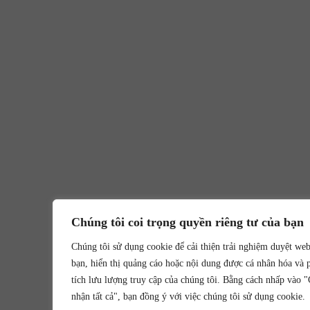
Chúng tôi coi trọng quyền riêng tư của bạn
Chúng tôi sử dụng cookie để cải thiện trải nghiệm duyệt we
bạn, hiển thị quảng cáo hoặc nội dung được cá nhân hóa và 
tích lưu lượng truy cập của chúng tôi. Bằng cách nhấp vào 
nhận tất cả", bạn đồng ý với việc chúng tôi sử dụng cookie.