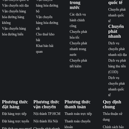
trong
quốc tế
Vận chuyển nội địa
hàng hóa đường
nước
Chuyển phát
Vận chuyển hàng
bộ
Các dịch vụ
nhanh quốc
hóa đường hàng
Vận chuyển
hành chính
tế
không
hàng hóa đường
công
Chuyển
Vận chuyển hàng
sắt
phát
Chuyển phát
hóa đường biển
Cho thuê kho
nhanh
hỏa tốc
bãi
Chuyển phát
Dịch vụ
Khai báo hải
nhanh trong
chuyển phát
quan
nước
nhanh nội địa
Chuyển phát
Dịch vụ phát
tiết kiệm
hàng thu tiền
(COD)
Dịch vụ
chuyển phát
nhanh quốc
tế
Phương thức
Phương thức
Phương thức
Quy định
đặt hàng
vận chuyển
thanh toán
chung
Đặt hàng trực tiếp
Nội thành TP.HCM
Thanh toán trực tiếp
Thỏa thuận sử
dụng
Đặt hàng trực tuyến
Nội thành Hà Nội
Thanh toán chuyển
khoản
Chính sách bảo
Đặt dịch vụ qua email
Chuyển phát nhanh