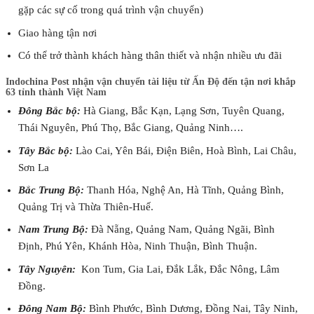
gặp các sự cố trong quá trình vận chuyển)
Giao hàng tận nơi
Có thể trở thành khách hàng thân thiết và nhận nhiều ưu đãi
Indochina Post nhận vận chuyển tài liệu từ Ấn Độ đến tận nơi khắp
63 tỉnh thành Việt Nam
Đông Bắc bộ:
Hà Giang, Bắc Kạn, Lạng Sơn, Tuyên Quang,
Thái Nguyên, Phú Thọ, Bắc Giang, Quảng Ninh….
Tây Bắc bộ:
Lào Cai, Yên Bái, Điện Biên, Hoà Bình, Lai Châu,
Sơn La
Bắc Trung Bộ:
Thanh Hóa, Nghệ An, Hà Tĩnh, Quảng Bình,
Quảng Trị và Thừa Thiên-Huế.
Nam Trung Bộ:
Đà Nẵng, Quảng Nam, Quảng Ngãi, Bình
Định, Phú Yên, Khánh Hòa, Ninh Thuận, Bình Thuận.
Tây Nguyên:
Kon Tum, Gia Lai, Đắk Lắk, Đắc Nông, Lâm
Đồng.
Đông Nam Bộ
:
Bình Phước, Bình Dương, Đồng Nai, Tây Ninh,