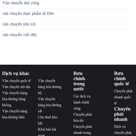
Vận chuyển thú cưng
vận chuyển thực phẩm đi Đức
vận chuyển tiện ích
vận chuyển việt đức
Dịch vụ khác
Bưu
Bưu
chính
chính
Vận chuyển quốc tế
Vận chuyển
trong
quốc tế
Vận chuyển nội địa
hàng hóa đường
nước
Chuyển phát
Vận chuyển hàng
bộ
Các dịch vụ
nhanh quốc
hóa đường hàng
Vận chuyển
hành chính
tế
không
hàng hóa đường
công
Chuyển
Vận chuyển hàng
sắt
phát
Chuyển phát
hóa đường biển
Cho thuê kho
nhanh
hỏa tốc
bãi
Chuyển phát
Dịch vụ
Khai báo hải
nhanh trong
chuyển phát
quan