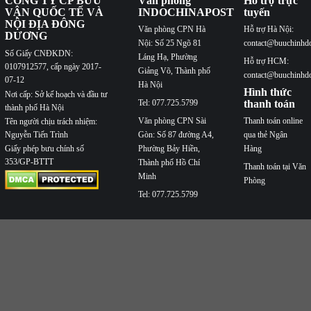
CÔNG TY CP BƯU
Văn phòng
Hỗ trợ trực
VẬN QUỐC TẾ VÀ
INDOCHINAPOST
tuyến
NỘI ĐỊA ĐÔNG
Văn phòng CPN Hà
Hỗ trợ Hà Nội:
DƯƠNG
Nội: Số 25 Ngõ 81
contact@buuchinhd
Số Giấy CNĐKDN:
Láng Hạ, Phường
Hỗ trợ HCM:
0107912577, cấp ngày 2017-
Giảng Võ, Thành phố
contact@buuchinhd
07-12
Hà Nội
Hình thức
Nơi cấp: Sở kế hoạch và đầu tư
Tel: 077.725.5799
thanh toán
thành phố Hà Nội
Văn phòng CPN Sài
Thanh toán online
Tên người chịu trách nhiệm:
Nguyễn Tiến Trình
Gòn: Số 87 đường A4,
qua thẻ Ngân
Phường Bảy Hiền,
Hàng
Giấy phép bưu chính số
353/GP-BTTT
Thành phố Hồ Chí
Thanh toán tại Văn
Minh
Phòng
Tel: 077.725.5799