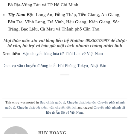
Bà Rịa-Vũng Tàu và TP Hồ Chí Minh.
Tây Nam Bộ:
Long An, Đồng Tháp, Tiền Giang, An Giang,
Bến Tre, Vĩnh Long, Trà Vinh, Hậu Giang, Kiên Giang, Sóc
Trăng, Bạc Liêu, Cà Mau và Thành phố Cần Thơ.
Mọi thắc mắc xin vui lòng liên hệ Hotline 0936257997 để được
tư vấn, hỗ trợ và báo giá một cách nhanh chóng nhiệt tình
Xem thêm:
Vận chuyển hàng hóa từ Thái Lan về Việt Nam
Dịch vụ vận chuyển đường biển Hải Phòng-Tokyo, Nhật Bản
This entry was posted in
Bưu chính quốc tế
,
Chuyển phát hỏa tốc
,
Chuyển phát nhanh
quốc tế
,
Chuyển phát tiết kiệm
,
vận chuyển tiện ích
and tagged
Chuyển phát nhanh tài
liệu từ Ấn Độ về Việt Nam
.
HUY HOANG