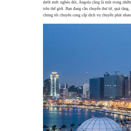
dưới mức nghèo đói, Angola cũng là một trong những q
trên thế giới. Bạn đang cần chuyển thư từ, quà tặn
chúng tôi chuyên cung cấp dịch vụ chuyển phát nhan