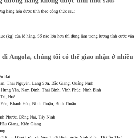
g đường hàng không được tính như sau:
ng hàng hóa được tính theo công thức sau:
hực (kg) của lô hàng. Số nào lớn hơn thì dùng làm trọng lượng tính cước vận
i Angola, chúng tôi có thể giao nhận ở nhiều
ên Bái
ạn, Thái Nguyên, Lạng Sơn, Bắc Giang, Quảng Ninh
 Hưng Yên, Nam Định, Thái Bình, Vĩnh Phúc, Ninh Bình
Trị, Huế
 Yên, Khánh Hòa, Ninh Thuận, Bình Thuận
nh Phước, Đồng Nai, Tây Ninh
 Hậu Giang, Kiên Giang
ong
67/4 Phan Đăng Lưu, phường Thới Bình, quận Ninh Kiều, TP Cần Thơ.