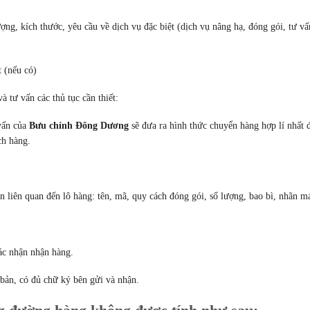
ợng, kích thước, yêu cầu về dịch vụ đặc biệt (dịch vụ nâng hạ, đóng gói, tư vấ
 (nếu có)
à tư vấn các thủ tục cần thiết:
 vấn của
Bưu chính Đông Dương
sẽ đưa ra hình thức chuyển hàng hợp lí nhất 
ch hàng.
n liên quan đến lô hàng: tên, mã, quy cách đóng gói, số lượng, bao bì, nhãn m
ác nhận nhận hàng.
 bản, có đủ chữ ký bên gửi và nhận.