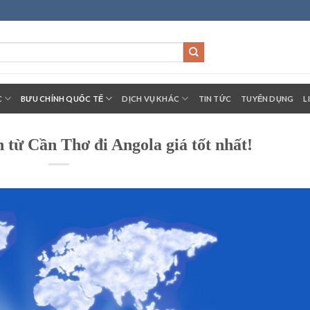
C
BƯU CHÍNH QUỐC TẾ
DỊCH VỤ KHÁC
TIN TỨC
TUYỂN DỤNG
L
từ Cần Thơ đi Angola giá tốt nhất!