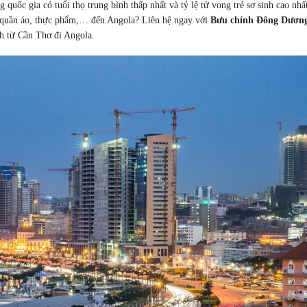
uốc gia có tuổi thọ trung bình thấp nhất và tỷ lệ tử vong trẻ sơ sinh cao nhấ
g, quần áo, thực phẩm,… đến Angola? Liên hệ ngay với
Bưu chính Đông Dươn
h từ Cần Thơ đi Angola.