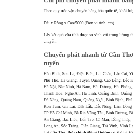
Chi phí chuyển phát nhanh bằn
Theo quy ước vận chuyển hàng hóa quốc tế, khối lượ
Dài x Rông x Cao/5000 (Đơn vị tính: cm)
Lấy kết quả vừa tính được so sánh với trọng lượng t
chuyển.
Chuyển phát nhanh từ Cần Thơ đ
tuyến
Hòa Bình, Sơn La, Điện Biên, Lai Châu, Lào Cai, Y
Phú Thọ, Hà Giang, Tuyên Quang, Cao Bằng, Bắc K
Hà Nội, Bắc Ninh, Hà Nam, Hải Dương, Hải Phòng,
Thanh Hóa, Nghệ An, Hà Tĩnh, Quảng Bình, Quảng 
Đà Nẵng, Quảng Nam, Quảng Ngãi, Bình Định, Phú
Kon Tum, Gia Lai, Đăk Lắk, Đắc Nông, Lâm Đồng
TP Hồ Chí Minh, Bà Rịa Vũng Tàu, Bình Dương, Bì
An Giang, Bạc Liêu, Bến Tre, Cà Mau, Đồng Tháp,
Long An, Sóc Trăng, Tiền Giang, Trà Vinh, Vĩnh L
Tại Cần Thơ,
Bưu chính Đông Dương
có VP tại: 