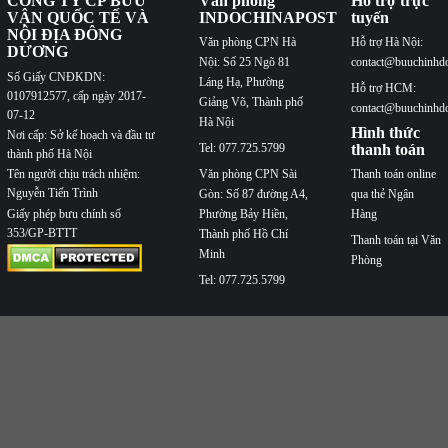
CÔNG TY CP BƯU
Văn phòng
Hỗ trợ trực
VẬN QUỐC TẾ VÀ
INDOCHINAPOST
tuyến
NỘI ĐỊA ĐÔNG
Văn phòng CPN Hà
Hỗ trợ Hà Nội:
DƯƠNG
Nội: Số 25 Ngõ 81
contact@buuchinhd
Số Giấy CNĐKDN:
Láng Hạ, Phường
Hỗ trợ HCM:
0107912577, cấp ngày 2017-
Giảng Võ, Thành phố
contact@buuchinhd
07-12
Hà Nội
Hình thức
Nơi cấp: Sở kế hoạch và đầu tư
Tel: 077.725.5799
thanh toán
thành phố Hà Nội
Văn phòng CPN Sài
Thanh toán online
Tên người chịu trách nhiệm:
Nguyễn Tiến Trình
Gòn: Số 87 đường A4,
qua thẻ Ngân
Phường Bảy Hiền,
Hàng
Giấy phép bưu chính số
353/GP-BTTT
Thành phố Hồ Chí
Thanh toán tại Văn
Minh
Phòng
Tel: 077.725.5799