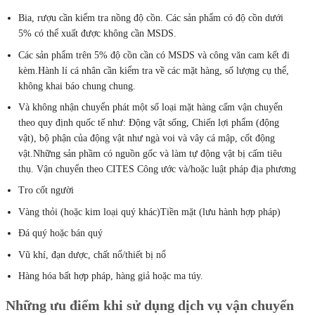
Bia, rượu cần kiểm tra nồng độ cồn. Các sản phẩm có độ cồn dưới
5% có thể xuất được không cần MSDS.
Các sản phẩm trên 5% độ cồn cần có MSDS và công văn cam kết đi
kèm.Hành lí cá nhân cần kiểm tra về các mặt hàng, số lượng cụ thể,
không khai báo chung chung.
Và không nhận chuyển phát một số loại mặt hàng cấm vận chuyển
theo quy định quốc tế như: Động vật sống, Chiến lợi phẩm (động
vật), bộ phận của động vật như ngà voi và vây cá mập, cốt động
vật.Những sản phầm có nguồn gốc và làm tự động vật bị cấm tiêu
thụ. Vận chuyển theo CITES Công ước và/hoặc luật pháp địa phương
Tro cốt người
Vàng thỏi (hoặc kim loại quý khác)Tiền mặt (lưu hành hợp pháp)
Đá quý hoặc bán quý
Vũ khí, đạn dược, chất nổ/thiết bị nổ
Hàng hóa bất hợp pháp, hàng giả hoặc ma túy.
Những ưu điểm khi sử dụng dịch vụ vận chuyển