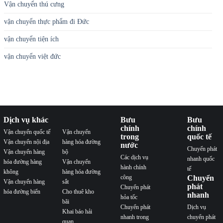
Vận chuyển thú cưng
vận chuyển thực phẩm đi Đức
vận chuyển tiện ích
vận chuyển việt đức
Dịch vụ khác
Bưu
Bưu
chính
chính
Vận chuyển quốc tế
Vận chuyển
trong
quốc tế
Vận chuyển nội địa
hàng hóa đường
nước
Chuyển phát
Vận chuyển hàng
bộ
Các dịch vụ
nhanh quốc
hóa đường hàng
Vận chuyển
hành chính
tế
không
hàng hóa đường
công
Chuyển
Vận chuyển hàng
sắt
phát
Chuyển phát
hóa đường biển
Cho thuê kho
nhanh
hỏa tốc
bãi
Chuyển phát
Dịch vụ
Khai báo hải
nhanh trong
chuyển phát
quan