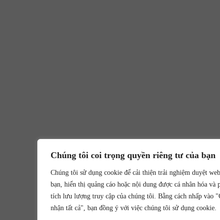
Chúng tôi coi trọng quyền riêng tư của bạn
Chúng tôi sử dụng cookie để cải thiện trải nghiệm duyệt we
bạn, hiển thị quảng cáo hoặc nội dung được cá nhân hóa và 
tích lưu lượng truy cập của chúng tôi. Bằng cách nhấp vào 
nhận tất cả", bạn đồng ý với việc chúng tôi sử dụng cookie.