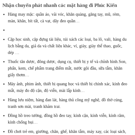
Nhận chuyển phát nhanh các mặt hàng đi Phúc Kiến
Hàng may mặc: quần áo, vải vóc, khăn quàng, găng tay, mũ, rèm,
màn, khăn, bít tất, cà vạt, dây đeo quần…
Cặp học sinh, cặp đựng tài liệu, túi xách các loại, ba lô, vali, hàng du
lịch bằng da, giả da và chất liệu khác, ví, giày, giày thể thao, guốc,
dép …
Thuốc tân dược, đông dược, dụng cụ, thiết bị y tế và chỉnh hình.Son,
phấn, kem, chế phẩm trang điểm mắt, nước gội đầu, sữa tắm, khăn
giấy thơm…
Máy ảnh, phim ảnh, thiết bị quang học và thiết bị chính xác, kính đeo
mắt, máy đo độ cận, độ viễn, mài lắp kính…
Hàng lưu niệm, hàng đan lát, hàng thủ công mỹ nghệ, đồ thờ cúng,
tranh sơn mài, tranh khảm trai.
Đồng hồ treo tường, đồng hồ đeo tay, kính cận, kính viễn, kính râm,
kính chống bụi…
Đồ chơi trẻ em, giường, chăn, ghế, khăn tắm, máy xay, các loại sách,