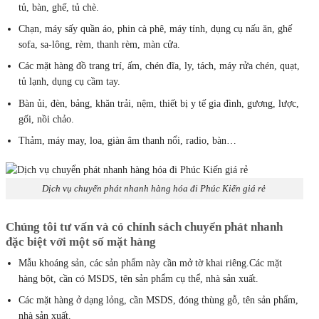
tủ, bàn, ghế, tủ chè.
Chạn, máy sấy quần áo, phin cà phê, máy tính, dụng cụ nấu ăn, ghế
sofa, sa-lông, rèm, thanh rèm, màn cửa.
Các mặt hàng đồ trang trí, ấm, chén đĩa, ly, tách, máy rửa chén, quạt,
tủ lạnh, dụng cụ cầm tay.
Bàn ủi, đèn, bảng, khăn trải, nệm, thiết bị y tế gia đình, gương, lược,
gối, nồi chảo.
Thảm, máy may, loa, giàn âm thanh nổi, radio, bàn…
Dịch vụ chuyển phát nhanh hàng hóa đi Phúc Kiến giá rẻ
Chúng tôi tư vấn và có chính sách chuyển phát nhanh
đặc biệt với một số mặt hàng
Mẫu khoáng sản, các sản phẩm này cần mở tờ khai riêng.Các mặt
hàng bột, cần có MSDS, tên sản phẩm cụ thể, nhà sản xuất.
Các mặt hàng ở dạng lỏng, cần MSDS, đóng thùng gỗ, tên sản phẩm,
nhà sản xuất.