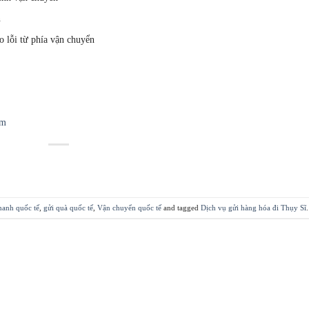
n
o lỗi từ phía vận chuyển
ệm
hanh quốc tế
,
gửi quà quốc tế
,
Vận chuyển quốc tế
and tagged
Dịch vụ gửi hàng hóa đi Thụy Sĩ
.