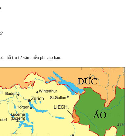
?
c?
còn hỗ trợ tư vấn miễn phí cho bạn.