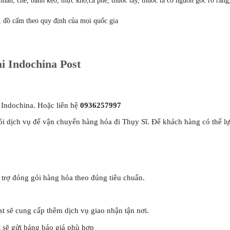
nhân, chè, bánh kẹo, mực khô,cà phê, thuốc tây, thuốc ta có nguồn gốc rõ ràn
, đồ cấm theo quy định của mọi quốc gia
ại Indochina Post
 Indochina. Hoặc liên hệ
0936257997
ói dịch vụ để vận chuyển hàng hóa đi Thụy Sĩ. Để khách hàng có thể l
 trợ đóng gói hàng hóa theo đúng tiêu chuẩn.
st sẽ cung cấp thêm dịch vụ giao nhận tận nơi.
 sẽ gửi bảng báo giá phù hợp