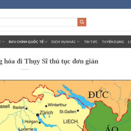
C
BƯU CHÍNH QUỐC TẾ
DỊCH VỤ KHÁC
TIN TỨC
TUYỂN DỤNG
L
g hóa đi Thụy Sĩ thủ tục đơn giản