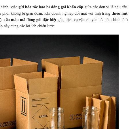
nhánh, việc
gửi hỏa tốc bao bì đóng gói khẩn cấp
giữa các đơn vị là nhu cầu
n phối không bị gián đoạn. Khi doanh nghiệp đối mặt với tình trạng
thiếu hụt
oặc cần
mẫu mã đóng gói đặc biệt
gấp, dịch vụ vận chuyển hỏa tốc chính là “
áp này cùng các lợi ích chiến lược.