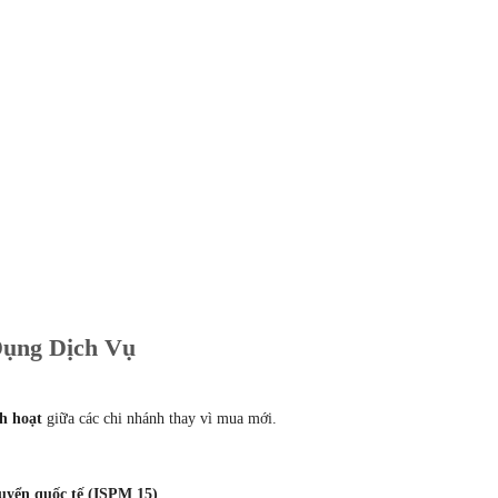
 Dụng Dịch Vụ
nh hoạt
giữa các chi nhánh thay vì mua mới.
uyển quốc tế (ISPM 15)
.