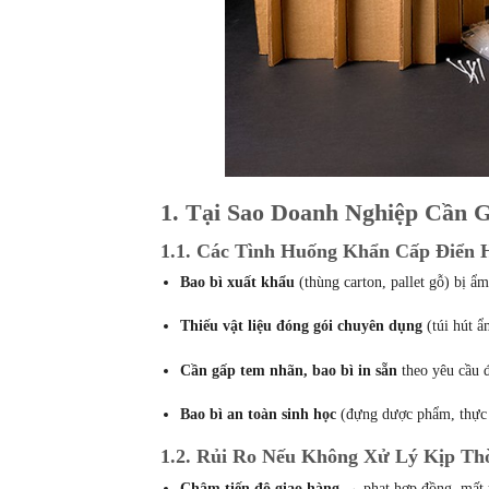
1. Tại Sao Doanh Nghiệp Cần 
1.1. Các Tình Huống Khẩn Cấp Điển 
Bao bì xuất khẩu
(thùng carton, pallet gỗ) bị ẩ
Thiếu vật liệu đóng gói chuyên dụng
(túi hút ẩ
Cần gấp tem nhãn, bao bì in sẵn
theo yêu cầu đ
Bao bì an toàn sinh học
(đựng dược phẩm, thực 
1.2. Rủi Ro Nếu Không Xử Lý Kịp Th
Chậm tiến độ giao hàng
→ phạt hợp đồng, mất u