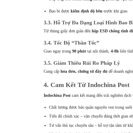
Bao bì được
kiểm định độ bền
trước khi giao.
3.3. Hỗ Trợ Đa Dạng Loại Hình Bao B
Từ thùng giấy đơn giản đến
hộp ESD chống tĩnh đ
3.4. Tốc Độ “Thần Tốc”
Giao ngay trong
90 phút
tại nội thành,
4-8h
liên tỉn
3.5. Giảm Thiểu Rủi Ro Pháp Lý
Cung cấp
hóa đơn, chứng từ đầy đủ
để doanh nghiệ
4.
Cam Kết Từ Indochina Post
Indochina Post
cam kết mang đến trải nghiệm dịch 
Chất lượng được bảo quản nguyên vẹn trong suốt 
Tiến độ chính xác – vận chuyển đúng thời gian n
Tư vấn thủ tục chuyên sâu – hỗ trợ tận tâm từ kh