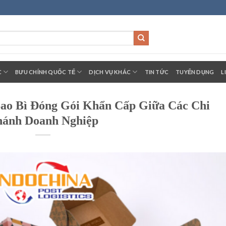
C
BƯU CHÍNH QUỐC TẾ
DỊCH VỤ KHÁC
TIN TỨC
TUYỂN DỤNG
L
ao Bì Đóng Gói Khẩn Cấp Giữa Các Chi
ánh Doanh Nghiệp