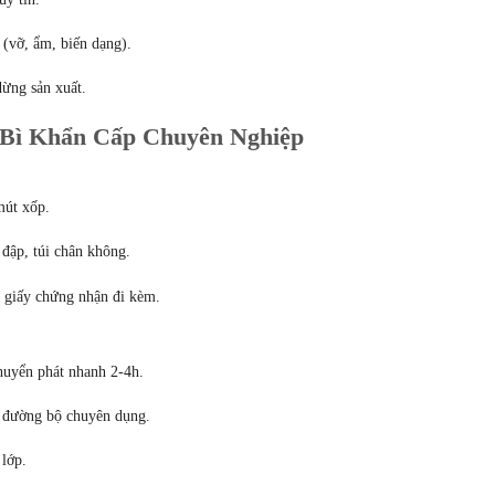
(vỡ, ẩm, biến dạng).
dừng sản xuất.
 Bì Khẩn Cấp Chuyên Nghiệp
mút xốp.
 đập, túi chân không.
 giấy chứng nhận đi kèm.
chuyển phát nhanh 2-4h.
ải đường bộ chuyên dụng.
lớp.