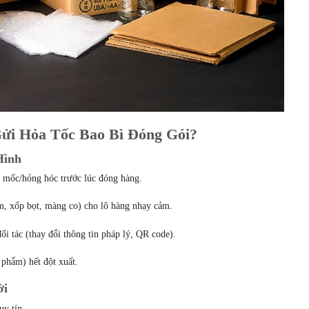
Gửi Hỏa Tốc Bao Bì Đóng Gói?
Hình
m mốc/hỏng hóc trước lúc đóng hàng.
m, xốp bọt, màng co) cho lô hàng nhạy cảm.
ối tác (thay đổi thông tin pháp lý, QR code).
phẩm) hết đột xuất.
ời
y tín.