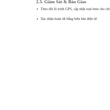
2.3. Giám Sát & Bàn Giao
Theo dõi lộ trình GPS, cập nhật real-time cho ch
Xác nhận hoàn tất bằng biên bản điện tử.