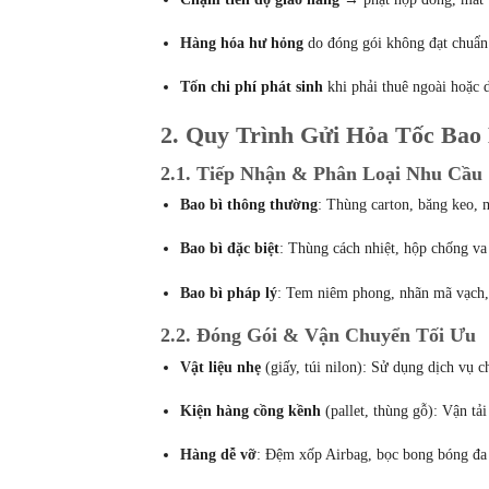
Hàng hóa hư hỏng
do đóng gói không đạt chuẩn 
Tốn chi phí phát sinh
khi phải thuê ngoài hoặc 
2. Quy Trình Gửi Hỏa Tốc Bao
2.1. Tiếp Nhận & Phân Loại Nhu Cầu
Bao bì thông thường
: Thùng carton, băng keo, 
Bao bì đặc biệt
: Thùng cách nhiệt, hộp chống va
Bao bì pháp lý
: Tem niêm phong, nhãn mã vạch,
2.2. Đóng Gói & Vận Chuyển Tối Ưu
Vật liệu nhẹ
(giấy, túi nilon): Sử dụng dịch vụ 
Kiện hàng cồng kềnh
(pallet, thùng gỗ): Vận t
Hàng dễ vỡ
: Đệm xốp Airbag, bọc bong bóng đa 