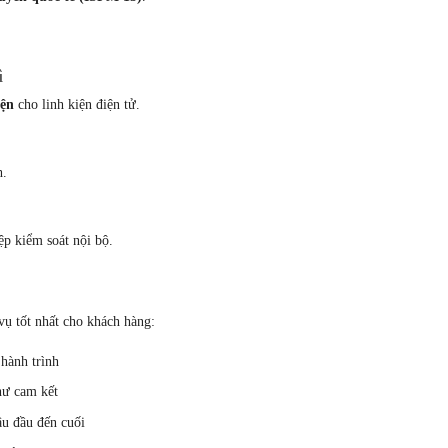
ì
iện
cho linh kiện điện tử.
h.
p kiểm soát nội bộ.
vụ tốt nhất cho khách hàng:
hành trình
hư cam kết
âu đầu đến cuối