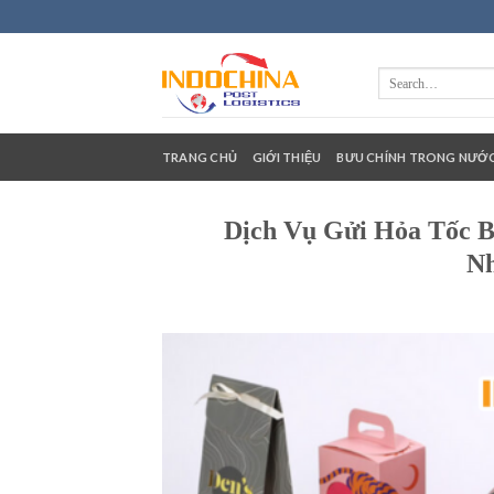
Skip
to
content
TRANG CHỦ
GIỚI THIỆU
BƯU CHÍNH TRONG NƯỚ
Dịch Vụ Gửi Hỏa Tốc B
Nh