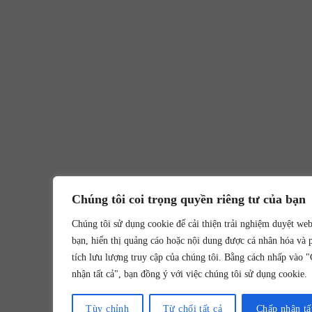
Chúng tôi coi trọng quyền riêng tư của bạn
Chúng tôi sử dụng cookie để cải thiện trải nghiệm duyệt we
bạn, hiển thị quảng cáo hoặc nội dung được cá nhân hóa và 
tích lưu lượng truy cập của chúng tôi. Bằng cách nhấp vào 
nhận tất cả", bạn đồng ý với việc chúng tôi sử dụng cookie.
Tùy chỉnh
Từ chối tất cả
Chấp nhận tấ