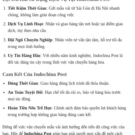
Tiết Kiệm Thời Gian
: Gửi mẫu vải từ Sài Gòn đi Hà Nội nhanh
chóng, không làm gián đoạn công việc.
Dịch Vụ Linh Hoạt
: Nhận và giao hàng tận nơi hoặc tại điểm giao
dịch, tùy theo nhu cầu.
Đội Ngũ Chuyên Nghiệp
: Nhân viên tư vấn tận tâm, hỗ trợ tối đa
trong mọi tình huống.
Uy Tín Hàng Đầu
: Với nhiều năm kinh nghiệm, Indochina Post là
đối tác đáng tin cậy trong lĩnh vực vận chuyển hàng hóa.
Cam Kết Của Indochina Post
Đúng Thời Gian
: Giao hàng đúng lịch trình đã thỏa thuận.
An Toàn Tuyệt Đối
: Hạn chế tối đa rủi ro, bảo vệ hàng hóa trước
mọi tác động.
Hoàn Tiền Nếu Trễ Hẹn
: Chính sách đảm bảo quyền lợi khách hàng
trong trường hợp không giao hàng đúng cam kết.
Đừng để việc vận chuyển mẫu vải ảnh hưởng đến tiến độ công việc của
bạn. Hãy để
Indochina Post
giúp bạn giải quyết mọi vấn đề một cách