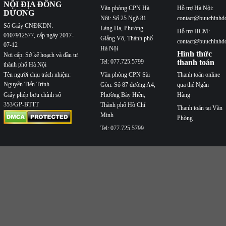
NỘI ĐỊA ĐÔNG
Văn phòng CPN Hà
Hỗ trợ Hà Nội:
DƯƠNG
Nội: Số 25 Ngõ 81
contact@buuchinhd
Số Giấy CNĐKDN:
Láng Hạ, Phường
Hỗ trợ HCM:
0107912577, cấp ngày 2017-
Giảng Võ, Thành phố
contact@buuchinhd
07-12
Hà Nội
Hình thức
Nơi cấp: Sở kế hoạch và đầu tư
Tel: 077.725.5799
thanh toán
thành phố Hà Nội
Văn phòng CPN Sài
Thanh toán online
Tên người chịu trách nhiệm:
Nguyễn Tiến Trình
Gòn: Số 87 đường A4,
qua thẻ Ngân
Phường Bảy Hiền,
Hàng
Giấy phép bưu chính số
353/GP-BTTT
Thành phố Hồ Chí
Thanh toán tại Văn
Minh
Phòng
Tel: 077.725.5799