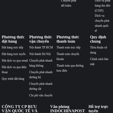
Chuyển phát
Dịch vụ phát
tiết kiệm
hàng thu tiền
(COD)
Dịch vụ
chuyển phát
nhanh quốc
tế
Phương thức
Phương thức
Phương thức
Quy định
đặt hàng
vận chuyển
thanh toán
chung
Đặt hàng trực tiếp
Nội thành TP.HCM
Thanh toán trực tiếp
Thỏa thuận sử
dụng
Đặt hàng trực tuyến
Nội thành Hà Nội
Thanh toán chuyển
khoản
Chính sách bảo
Đặt dịch vụ qua email
Chuyển phát nhanh
mật
hàng không
Thanh toán qua đường
Đặt dịch vụ qua điện
bưu điện
thoại
Chuyển phát nhanh
đường bộ
Quy trình đặt hàng
Chuyển phát nhanh
đường sắt
Chi phí vận chuyển
CÔNG TY CP BƯU
Văn phòng
Hỗ trợ trực
VẬN QUỐC TẾ VÀ
INDOCHINAPOST
tuyến