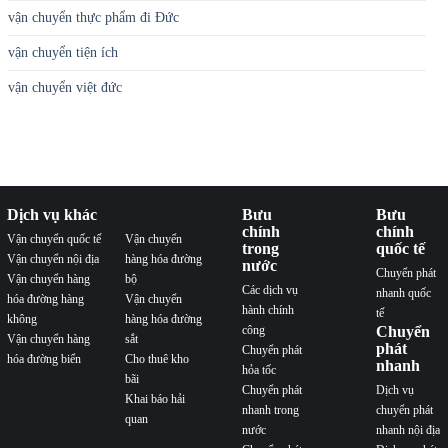
vận chuyển thực phẩm đi Đức
vận chuyển tiện ích
vận chuyển việt đức
Dịch vụ khác
Bưu
Bưu
chính
chính
Vận chuyển quốc tế
Vận chuyển
trong
quốc tế
Vận chuyển nội địa
hàng hóa đường
nước
Chuyển phát
Vận chuyển hàng
bộ
Các dịch vụ
nhanh quốc
hóa đường hàng
Vận chuyển
hành chính
tế
không
hàng hóa đường
công
Chuyển
Vận chuyển hàng
sắt
phát
Chuyển phát
hóa đường biển
Cho thuê kho
nhanh
hỏa tốc
bãi
Chuyển phát
Dịch vụ
Khai báo hải
nhanh trong
chuyển phát
quan
nước
nhanh nội địa