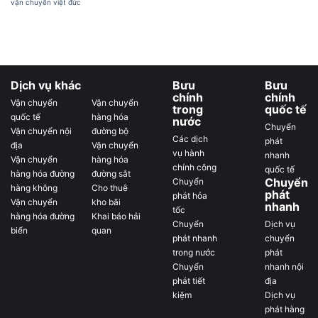
vận chuyển việt đức
Dịch vụ khác
Bưu
Bưu
chính
chính
Vận chuyển
Vận chuyển
trong
quốc tế
quốc tế
hàng hóa
nước
Chuyển
Vận chuyển nội
đường bộ
Các dịch
phát
địa
Vận chuyển
vụ hành
nhanh
Vận chuyển
hàng hóa
chính công
quốc tế
hàng hóa đường
đường sắt
Chuyển
Chuyển
hàng không
Cho thuê
phát
phát hỏa
Vận chuyển
kho bãi
nhanh
tốc
hàng hóa đường
Khai báo hải
Chuyển
Dịch vụ
biển
quan
phát nhanh
chuyển
trong nước
phát
Chuyển
nhanh nội
phát tiết
địa
kiệm
Dịch vụ
phát hàng