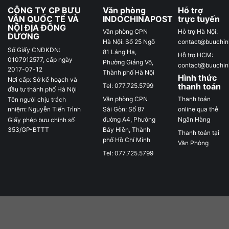
CÔNG TY CP BƯU
Văn phòng
Hỗ trợ
VẬN QUỐC TẾ VÀ
INDOCHINAPOST
trực tuyến
NỘI ĐỊA ĐÔNG
Văn phòng CPN
Hỗ trợ Hà Nội:
DƯƠNG
Hà Nội: Số 25 Ngõ
contact@buuchi
Số Giấy CNĐKDN:
81 Láng Hạ,
Hỗ trợ HCM:
0107912577, cấp ngày
Phường Giảng Võ,
contact@buuchi
2017-07-12
Thành phố Hà Nội
Hình thức
Nơi cấp: Sở kế hoạch và
thanh toán
Tel: 077.725.5799
đầu tư thành phố Hà Nội
Văn phòng CPN
Thanh toán
Tên người chịu trách
Sài Gòn: Số 87
online qua thẻ
nhiệm: Nguyễn Tiến Trình
đường A4, Phường
Ngân Hàng
Giấy phép bưu chính số
Bảy Hiền, Thành
353/GP-BTTT
Thanh toán tại
phố Hồ Chí Minh
Văn Phòng
Tel: 077.725.5799