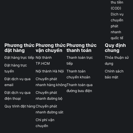
thu tiền
(COD)
Dịch vụ
chuyển
phát
nhanh
quốc tế
Phương thức
Phương thức
Phương thức
Quy định
đặt hàng
vận chuyển
thanh toán
chung
Đặt hàng trực tiếp
Nội thành
Thanh toán trực
Thỏa thuận sử
TP.HCM
tiếp
dụng
Đặt hàng trực
tuyến
Nội thành Hà Nội
Thanh toán
Chính sách
chuyển khoản
bảo mật
Đặt dịch vụ qua
Chuyển phát
email
nhanh hàng không
Thanh toán qua
đường bưu điện
Đặt dịch vụ qua
Chuyển phát
điện thoại
nhanh đường bộ
Quy trình đặt hàng
Chuyển phát
nhanh đường sắt
Chi phí vận
chuyển