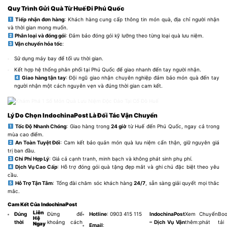
Quy Trình Gửi Quà Từ Huế Đi Phú Quốc
Tiếp nhận đơn hàng
: Khách hàng cung cấp thông tin món quà, địa chỉ người nhận
và thời gian mong muốn.
Phân loại và đóng gói
: Đảm bảo đóng gói kỹ lưỡng theo từng loại quà lưu niệm.
Vận chuyển hỏa tốc
:
Sử dụng máy bay để tối ưu thời gian.
Kết hợp hệ thống phân phối tại Phú Quốc để giao nhanh đến tay người nhận.
Giao hàng tận tay
: Đội ngũ giao nhận chuyên nghiệp đảm bảo món quà đến tay
người nhận một cách nguyên vẹn và đúng thời gian cam kết.
Lý Do Chọn IndochinaPost Là Đối Tác Vận Chuyển
Tốc Độ Nhanh Chóng
: Giao hàng trong
24 giờ
từ Huế đến Phú Quốc, ngay cả trong
mùa cao điểm.
An Toàn Tuyệt Đối
: Cam kết bảo quản món quà lưu niệm cẩn thận, giữ nguyên giá
trị ban đầu.
Chi Phí Hợp Lý
: Giá cả cạnh tranh, minh bạch và không phát sinh phụ phí.
Dịch Vụ Cao Cấp
: Hỗ trợ đóng gói quà tặng đẹp mắt và ghi chú đặc biệt theo yêu
cầu.
Hỗ Trợ Tận Tâm
: Tổng đài chăm sóc khách hàng
24/7
, sẵn sàng giải quyết mọi thắc
mắc.
Cam Kết Của IndochinaPost
Liên
Đúng
Đừng để
Hotline
: 0903 415 115
IndochinaPost
Xem
Chuyển
Boo
Hệ
thời
khoảng cách
– Dịch Vụ Vận
thêm:
phát
tải
Ngay
Email
: