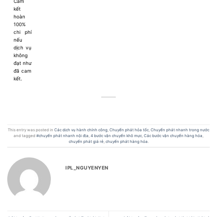
Cam
kết
hoàn
100%
chi phí
nếu
dịch vụ
không
đạt như
đã cam
kết.
This entry was posted in
Các dịch vụ hành chính công
,
Chuyển phát hỏa tốc
,
Chuyển phát nhanh trong nước
and tagged
#chuyển phát nhanh nội địa
,
4 bước vận chuyển khô mực
,
Các bước vận chuyển hàng hóa
,
chuyển phát giá rẻ
,
chuyển phát hàng hóa
.
IPL_NGUYENYEN