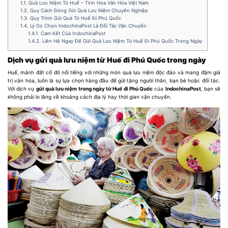
1.1.
Quà Lưu Niệm Từ Huế – Tinh Hoa Văn Hóa Việt Nam
1.2.
Quy Cách Đóng Gói Quà Lưu Niệm Chuyên Nghiệp
1.3.
Quy Trình Gửi Quà Từ Huế Đi Phú Quốc
1.4.
Lý Do Chọn IndochinaPost Là Đối Tác Vận Chuyển
1.4.1.
Cam Kết Của IndochinaPost
1.4.2.
Liên Hệ Ngay Để Gửi Quà Lưu Niệm Từ Huế Đi Phú Quốc Trong Ngày
Dịch vụ gửi quà lưu niệm từ Huế đi Phú Quốc trong ngày
Huế, mảnh đất cố đô nổi tiếng với những món quà lưu niệm độc đáo và mang đậm giá
trị văn hóa, luôn là sự lựa chọn hàng đầu để gửi tặng người thân, bạn bè hoặc đối tác.
Với dịch vụ
gửi quà lưu niệm trong ngày từ Huế đi Phú Quốc
của
IndochinaPost
, bạn sẽ
không phải lo lắng về khoảng cách địa lý hay thời gian vận chuyển.