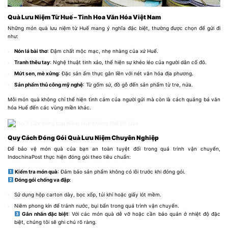
Quà Lưu Niệm Từ Huế – Tinh Hoa Văn Hóa Việt Nam
Những món quà lưu niệm từ Huế mang ý nghĩa đặc biệt, thường được chọn để gửi đi
như:
Nón lá bài thơ
: Đậm chất mộc mạc, nhẹ nhàng của xứ Huế.
Tranh thêu tay
: Nghệ thuật tinh xảo, thể hiện sự khéo léo của người dân cố đô.
Mứt sen, mè xửng
: Đặc sản ẩm thực gắn liền với nét văn hóa địa phương.
Sản phẩm thủ công mỹ nghệ
: Từ gốm sứ, đồ gỗ đến sản phẩm từ tre, nứa.
Mỗi món quà không chỉ thể hiện tình cảm của người gửi mà còn là cách quảng bá văn
hóa Huế đến các vùng miền khác.
Quy Cách Đóng Gói Quà Lưu Niệm Chuyên Nghiệp
Để bảo vệ món quà của bạn an toàn tuyệt đối trong quá trình vận chuyển,
IndochinaPost thực hiện đóng gói theo tiêu chuẩn:
Kiểm tra món quà
: Đảm bảo sản phẩm không có lỗi trước khi đóng gói.
Đóng gói chống va đập
:
Sử dụng hộp carton dày, bọc xốp, túi khí hoặc giấy lót mềm.
Niêm phong kín để tránh nước, bụi bẩn trong quá trình vận chuyển.
Gắn nhãn đặc biệt
: Với các món quà dễ vỡ hoặc cần bảo quản ở nhiệt độ đặc
biệt, chúng tôi sẽ ghi chú rõ ràng.