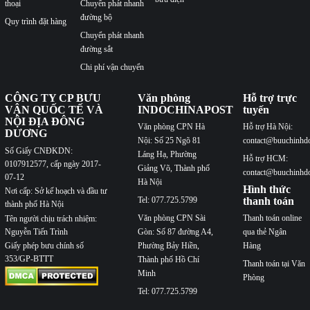
thoại
Chuyển phát nhanh
đường bộ
Quy trình đặt hàng
Chuyển phát nhanh
đường sắt
Chi phí vận chuyển
CÔNG TY CP BƯU
Văn phòng
Hỗ trợ trực
VẬN QUỐC TẾ VÀ
INDOCHINAPOST
tuyến
NỘI ĐỊA ĐÔNG
Văn phòng CPN Hà
Hỗ trợ Hà Nội:
DƯƠNG
Nội: Số 25 Ngõ 81
contact@buuchinhd
Số Giấy CNĐKDN:
Láng Hạ, Phường
Hỗ trợ HCM:
0107912577, cấp ngày 2017-
Giảng Võ, Thành phố
contact@buuchinhd
07-12
Hà Nội
Hình thức
Nơi cấp: Sở kế hoạch và đầu tư
Tel: 077.725.5799
thanh toán
thành phố Hà Nội
Văn phòng CPN Sài
Thanh toán online
Tên người chịu trách nhiệm:
Nguyễn Tiến Trình
Gòn: Số 87 đường A4,
qua thẻ Ngân
Phường Bảy Hiền,
Hàng
Giấy phép bưu chính số
353/GP-BTTT
Thành phố Hồ Chí
Thanh toán tại Văn
Minh
Phòng
Tel: 077.725.5799