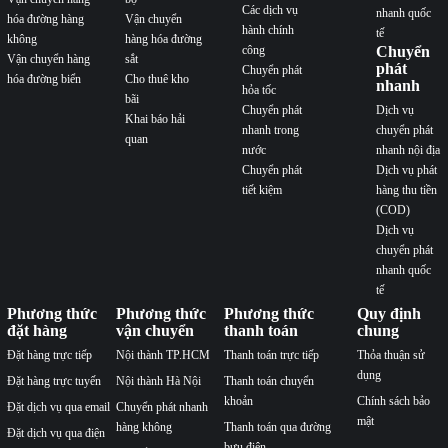
Các dịch vụ
nhanh quốc
hóa đường hàng
Vận chuyển
hành chính
tế
không
hàng hóa đường
công
Chuyển
Vận chuyển hàng
sắt
phát
Chuyển phát
hóa đường biển
Cho thuê kho
nhanh
hỏa tốc
bãi
Chuyển phát
Dịch vụ
Khai báo hải
nhanh trong
chuyển phát
quan
nước
nhanh nội địa
Chuyển phát
Dịch vụ phát
tiết kiệm
hàng thu tiền
(COD)
Dịch vụ
chuyển phát
nhanh quốc
tế
Phương thức
Phương thức
Phương thức
Quy định
đặt hàng
vận chuyển
thanh toán
chung
Đặt hàng trực tiếp
Nội thành TP.HCM
Thanh toán trực tiếp
Thỏa thuận sử
dụng
Đặt hàng trực tuyến
Nội thành Hà Nội
Thanh toán chuyển
khoản
Chính sách bảo
Đặt dịch vụ qua email
Chuyển phát nhanh
mật
hàng không
Thanh toán qua đường
Đặt dịch vụ qua điện
bưu điện