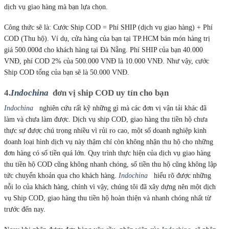
dịch vụ giao hàng mà bạn lựa chọn.
Công thức sẽ là: Cước Ship COD = Phí SHIP (dịch vụ giao hàng) + Phí
COD (Thu hộ). Ví dụ, cửa hàng của bạn tại TP.HCM bán món hàng trị
giá 500.000đ cho khách hàng tại Đà Nẵng. Phí SHIP của bạn 40.000
VNĐ, phí COD 2% của 500.000 VNĐ là 10.000 VNĐ. Như vậy, cước
Ship COD tổng của bạn sẽ là 50.000 VNĐ.
4.
Indochina
đơn vị ship COD uy tín cho bạn
Indochina
nghiên cứu rất kỹ những gì mà các đơn vị vận tải khác đã
làm và chưa làm được. Dịch vụ ship COD, giao hàng thu tiền hộ chưa
thực sự được chú trọng nhiều vì rủi ro cao, một số doanh nghiệp kinh
doanh loại hình dịch vụ này thậm chí còn không nhận thu hộ cho những
đơn hàng có số tiền quá lớn. Quy trình thực hiện của dịch vụ giao hàng
thu tiền hộ COD cũng không nhanh chóng, số tiền thu hộ cũng không lập
tức chuyển khoản qua cho khách hàng.
Indochina
hiểu rõ được những
nỗi lo của khách hàng, chính vì vậy, chúng tôi đã xây dựng nên một dịch
vụ Ship COD, giao hàng thu tiền hộ hoàn thiện và nhanh chóng nhất từ
trước đến nay.