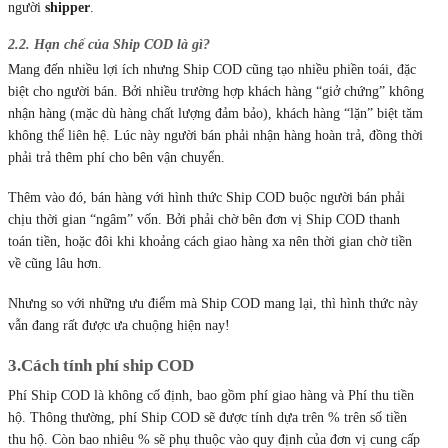
người
shipper
.
2.2. Hạn chế của Ship COD là gì?
Mang đến nhiều lợi ích nhưng Ship COD cũng tạo nhiều phiền toái, đặc
biệt cho người bán. Bởi nhiều trường hợp khách hàng “giở chứng” không
nhận hàng (mặc dù hàng chất lượng đảm bảo), khách hàng “lặn” biệt tăm
không thể liên hệ. Lúc này người bán phải nhận hàng hoàn trả, đồng thời
phải trả thêm phí cho bên vận chuyển.
Thêm vào đó, bán hàng với hình thức Ship COD buộc người bán phải
chịu thời gian “ngâm” vốn. Bởi phải chờ bên đơn vị Ship COD thanh
toán tiền, hoặc đôi khi khoảng cách giao hàng xa nên thời gian chờ tiền
về cũng lâu hơn.
Nhưng so với những ưu điểm mà Ship COD mang lại, thì hình thức này
vẫn đang rất được ưa chuộng hiện nay!
3.Cách tính phí ship COD
Phí Ship COD là không cố định, bao gồm phí giao hàng và Phí thu tiền
hộ. Thông thường, phí Ship COD sẽ được tính dựa trên % trên số tiền
thu hộ. Còn bao nhiêu % sẽ phụ thuộc vào quy định của đơn vị cung cấp