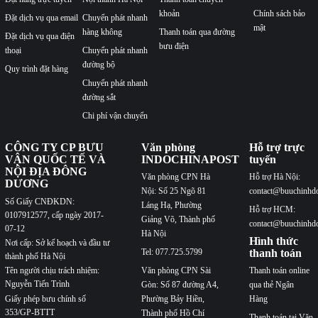
khoản
Chính sách bảo
Đặt dịch vụ qua email
Chuyển phát nhanh
mật
hàng không
Thanh toán qua đường
Đặt dịch vụ qua điện
bưu điện
thoại
Chuyển phát nhanh
đường bộ
Quy trình đặt hàng
Chuyển phát nhanh
đường sắt
Chi phí vận chuyển
CÔNG TY CP BƯU
Văn phòng
Hỗ trợ trực
VẬN QUỐC TẾ VÀ
INDOCHINAPOST
tuyến
NỘI ĐỊA ĐÔNG
Văn phòng CPN Hà
Hỗ trợ Hà Nội:
DƯƠNG
Nội: Số 25 Ngõ 81
contact@buuchinhd
Số Giấy CNĐKDN:
Láng Hạ, Phường
Hỗ trợ HCM:
0107912577, cấp ngày 2017-
Giảng Võ, Thành phố
contact@buuchinhd
07-12
Hà Nội
Hình thức
Nơi cấp: Sở kế hoạch và đầu tư
Tel: 077.725.5799
thanh toán
thành phố Hà Nội
Văn phòng CPN Sài
Thanh toán online
Tên người chịu trách nhiệm:
Nguyễn Tiến Trình
Gòn: Số 87 đường A4,
qua thẻ Ngân
Phường Bảy Hiền,
Hàng
Giấy phép bưu chính số
353/GP-BTTT
Thành phố Hồ Chí
Thanh toán tại Văn