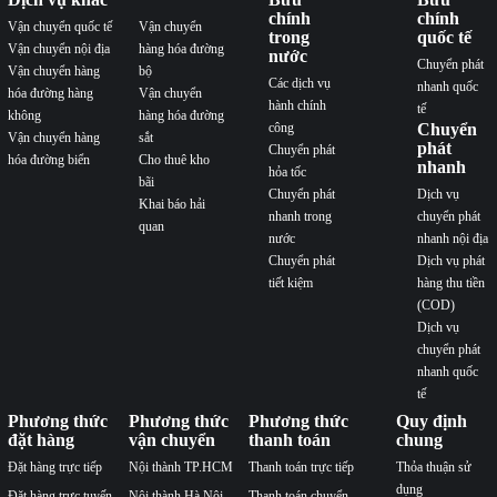
chính
chính
Vận chuyển quốc tế
Vận chuyển
trong
quốc tế
Vận chuyển nội địa
hàng hóa đường
nước
Chuyển phát
Vận chuyển hàng
bộ
Các dịch vụ
nhanh quốc
hóa đường hàng
Vận chuyển
hành chính
tế
không
hàng hóa đường
công
Chuyển
Vận chuyển hàng
sắt
phát
Chuyển phát
hóa đường biển
Cho thuê kho
nhanh
hỏa tốc
bãi
Chuyển phát
Dịch vụ
Khai báo hải
nhanh trong
chuyển phát
quan
nước
nhanh nội địa
Chuyển phát
Dịch vụ phát
tiết kiệm
hàng thu tiền
(COD)
Dịch vụ
chuyển phát
nhanh quốc
tế
Phương thức
Phương thức
Phương thức
Quy định
đặt hàng
vận chuyển
thanh toán
chung
Đặt hàng trực tiếp
Nội thành TP.HCM
Thanh toán trực tiếp
Thỏa thuận sử
dụng
Đặt hàng trực tuyến
Nội thành Hà Nội
Thanh toán chuyển