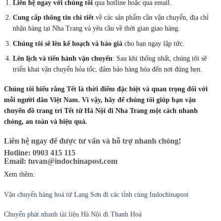
Liên hệ ngay với chúng tôi
qua hotline hoặc qua email.
Cung cấp thông tin chi tiết
về các sản phẩm cần vận chuyển, địa chỉ
nhận hàng tại Nha Trang và yêu cầu về thời gian giao hàng.
Chúng tôi sẽ lên kế hoạch và báo giá
cho bạn ngay lập tức.
Lên lịch và tiến hành vận chuyển
: Sau khi thống nhất, chúng tôi sẽ
triển khai vận chuyển hỏa tốc, đảm bảo hàng hóa đến nơi đúng hẹn.
Chúng tôi hiểu rằng Tết là thời điểm đặc biệt và quan trọng đối với
mỗi người dân Việt Nam. Vì vậy, hãy để chúng tôi giúp bạn vận
chuyển đồ trang trí Tết từ Hà Nội đi Nha Trang một cách nhanh
chóng, an toàn và hiệu quả.
Liên hệ ngay để được tư vấn và hỗ trợ nhanh chóng!
Hotline:
0903 415 115
Email:
tuvan@indochinapost.com
Xem thêm:
Vận chuyển hàng hoá từ Lạng Sơn đi các tỉnh cùng Indochinapost
Chuyển phát nhanh tài liệu Hà Nội đi Thanh Hoá