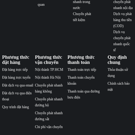
nhanh trong
chuyển phát
quan
nước
nhanh nội địa
Chuyển phát
Dịch vụ phát
tiết kiệm
hàng thu tiền
(COD)
Dịch vụ
chuyển phát
nhanh quốc
tế
Phương thức
Phương thức
Phương thức
Quy định
đặt hàng
vận chuyển
thanh toán
chung
Đặt hàng trực tiếp
Nội thành TP.HCM
Thanh toán trực tiếp
Thỏa thuận sử
dụng
Đặt hàng trực tuyến
Nội thành Hà Nội
Thanh toán chuyển
khoản
Chính sách bảo
Đặt dịch vụ qua email
Chuyển phát nhanh
mật
hàng không
Thanh toán qua đường
Đặt dịch vụ qua điện
bưu điện
thoại
Chuyển phát nhanh
đường bộ
Quy trình đặt hàng
Chuyển phát nhanh
đường sắt
Chi phí vận chuyển