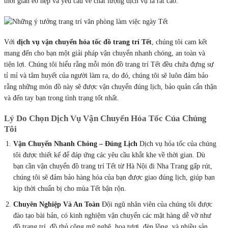
thời gian eo hẹp và yêu cầu về chất lượng dịch vụ là rất cao.
Với
dịch vụ vận chuyển hỏa tốc đồ trang trí Tết
, chúng tôi cam kết
mang đến cho bạn một giải pháp vận chuyển nhanh chóng, an toàn và
tiện lợi. Chúng tôi hiểu rằng mỗi món đồ trang trí Tết đều chứa đựng sự
tỉ mỉ và tâm huyết của người làm ra, do đó, chúng tôi sẽ luôn đảm bảo
rằng những món đồ này sẽ được vận chuyển đúng lịch, bảo quản cẩn thận
và đến tay bạn trong tình trạng tốt nhất.
Lý Do Chọn Dịch Vụ Vận Chuyển Hỏa Tốc Của Chúng
Tôi
Vận Chuyển Nhanh Chóng – Đúng Lịch
Dịch vụ hỏa tốc của chúng
tôi được thiết kế để đáp ứng các yêu cầu khắt khe về thời gian. Dù
bạn cần vận chuyển đồ trang trí Tết từ Hà Nội đi Nha Trang gấp rút,
chúng tôi sẽ đảm bảo hàng hóa của bạn được giao đúng lịch, giúp bạn
kịp thời chuẩn bị cho mùa Tết bận rộn.
Chuyên Nghiệp Và An Toàn
Đội ngũ nhân viên của chúng tôi được
đào tạo bài bản, có kinh nghiệm vận chuyển các mặt hàng dễ vỡ như
đồ trang trí, đồ thủ công mỹ nghệ, hoa tươi, đèn lồng, và nhiều sản