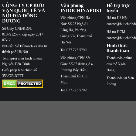
CÔNG TY CP BƯU
Văn phòng
Hỗ trợ trực
VẬN QUỐC TẾ VÀ
INDOCHINAPOST
tuyến
NỘI ĐỊA ĐÔNG
Văn phòng CPN Hà
Hỗ trợ Hà Nội:
DƯƠNG
Nội: Số 25 Ngõ 81
contact@buuchinhd
Số Giấy CNĐKDN:
Láng Hạ, Phường
Hỗ trợ HCM:
0107912577, cấp ngày 2017-
Giảng Võ, Thành phố
contact@buuchinhd
07-12
Hà Nội
Hình thức
Nơi cấp: Sở kế hoạch và đầu tư
Tel: 077.725.5799
thanh toán
thành phố Hà Nội
Văn phòng CPN Sài
Thanh toán online
Tên người chịu trách nhiệm:
Nguyễn Tiến Trình
Gòn: Số 87 đường A4,
qua thẻ Ngân
Phường Bảy Hiền,
Hàng
Giấy phép bưu chính số
353/GP-BTTT
Thành phố Hồ Chí
Thanh toán tại Văn
Minh
Phòng
Tel: 077.725.5799