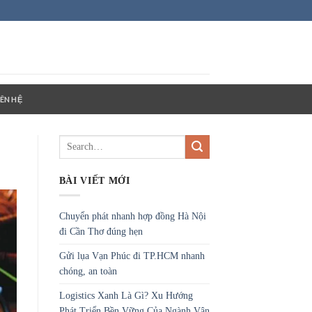
IÊN HỆ
BÀI VIẾT MỚI
Chuyển phát nhanh hợp đồng Hà Nội
đi Cần Thơ đúng hẹn
Gửi lụa Vạn Phúc đi TP.HCM nhanh
chóng, an toàn
Logistics Xanh Là Gì? Xu Hướng
Phát Triển Bền Vững Của Ngành Vận