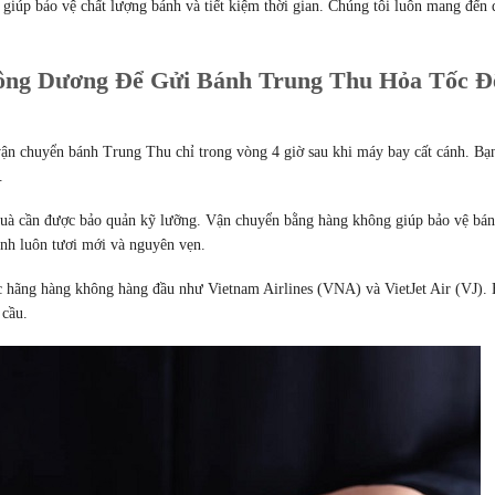
giúp bảo vệ chất lượng bánh và tiết kiệm thời gian. Chúng tôi luôn mang đến 
ông Dương Để Gửi Bánh Trung Thu Hỏa Tốc Đ
vận chuyển bánh Trung Thu chỉ trong vòng 4 giờ sau khi máy bay cất cánh. Bạ
.
uà cần được bảo quản kỹ lưỡng. Vận chuyển bằng hàng không giúp bảo vệ bá
nh luôn tươi mới và nguyên vẹn.
ác hãng hàng không hàng đầu như Vietnam Airlines (VNA) và VietJet Air (VJ).
 cầu.