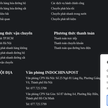
ển hàng hóa đường bộ
Các dịch vụ hành chính công
ển hàng hóa đường sắt
Chuyển phát hỏa tốc
 kho bãi
Chuyển phát nhanh trong nước
 hải quan
Chuyển phát tiết kiệm
ng thức vận chuyển
Phương thức thanh toán
ành TP.HCM
Thanh toán trực tiếp
nh Hà Nội
Thanh toán chuyển khoản
phát nhanh hàng không
Thanh toán qua đường bưu điện
phát nhanh đường bộ
phát nhanh đường sắt
 vận chuyển
ỘI ĐỊA
Văn phòng INDOCHINAPOST
Văn phòng CPN Hà Nội: Số 25 Ngõ 81 Láng Hạ, Phường Giảng
Võ, Thành phố Hà Nội
Tel: 077.725.5799
Văn phòng CPN Sài Gòn: Số 87 đường A4, Phường Bảy Hiền,
Thành phố Hồ Chí Minh
Tel: 077.725.5799