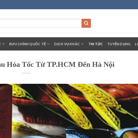
C
BƯU CHÍNH QUỐC TẾ
DỊCH VỤ KHÁC
TIN TỨC
TUYỂN DỤNG
L
hu Hỏa Tốc Từ TP.HCM Đến Hà Nội