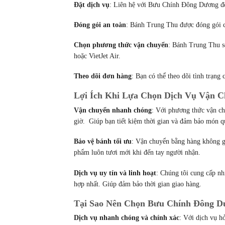
Đặt dịch vụ
: Liên hệ với Bưu Chính Đông Dương để 
Đóng gói an toàn
: Bánh Trung Thu được đóng gói c
Chọn phương thức vận chuyển
: Bánh Trung Thu s
hoặc VietJet Air.
Theo dõi đơn hàng
: Bạn có thể theo dõi tình trạng
Lợi Ích Khi Lựa Chọn Dịch Vụ Vận 
Vận chuyển nhanh chóng
: Với phương thức vận c
giờ. Giúp bạn tiết kiệm thời gian và đảm bảo món q
Bảo vệ bánh tối ưu
: Vận chuyển bằng hàng không g
phẩm luôn tươi mới khi đến tay người nhận.
Dịch vụ uy tín và linh hoạt
: Chúng tôi cung cấp n
hợp nhất. Giúp đảm bảo thời gian giao hàng.
Tại Sao Nên Chọn Bưu Chính Đông D
Dịch vụ nhanh chóng và chính xác
: Với dịch vụ h