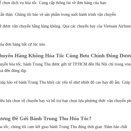
chọn dịch vụ hỏa tốc. Cung cấp thông tin về đơn hàng của bạn.
ẩn thận. Chúng tôi bảo vệ sản phẩm trong suốt hành trình vận chuyển.
ẽ được vận chuyển bằng hàng không. Qua các chuyến bay của Vietnam Airline
 của đơn hàng bất cứ lúc nào.
Chuyển Hàng Không Hỏa Tốc Cùng Bưu Chính Đông Dươ
huyển hỏa tốc, bánh Trung Thu được gửi từ TP.HCM đến Hà Nội chỉ trong vòn
uà đến đúng dịp.
iúp bảo vệ bánh Trung Thu khỏi các yếu tố như nhiệt độ cao hay độ ẩm. Giúp
hiều lựa chọn về chuyến bay và hỗ trợ bạn chọn lựa phương thức vận chuyển p
ương Để Gửi Bánh Trung Thu Hỏa Tốc?
ỏa tốc, chúng tôi cam kết giao bánh Trung Thu đúng thời gian. Đảm bảo chất