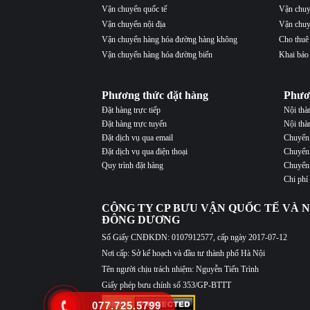
Vận chuyển quốc tế
Vận chuy
Vận chuyển nội địa
Vận chuy
Vận chuyển hàng hóa đường hàng không
Cho thuê
Vận chuyển hàng hóa đường biển
Khai báo
Phương thức đặt hàng
Phươ
Đặt hàng trực tiếp
Nội th
Đặt hàng trực tuyến
Nội thà
Đặt dịch vụ qua email
Chuyển 
Đặt dịch vụ qua điện thoại
Chuyển 
Quy trình đặt hàng
Chuyển 
Chi phí
CÔNG TY CP BƯU VẬN QUỐC TẾ VÀ N
ĐÔNG DƯƠNG
Số Giấy CNĐKDN: 0107912577, cấp ngày 2017-07-12
Nơi cấp: Sở kế hoạch và đầu tư thành phố Hà Nội
Tên người chịu trách nhiệm: Nguyễn Tiến Trình
Giấy phép bưu chính số 353/GP-BTTT
077.725.5799