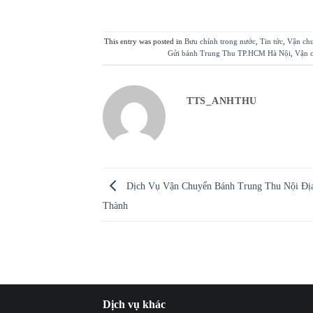
This entry was posted in
Bưu chính trong nước
,
Tin tức
,
Vận ch
Gửi bánh Trung Thu TP.HCM Hà Nội
,
Vận 
TTS_ANHTHU
Dịch Vụ Vận Chuyển Bánh Trung Thu Nội Địa
Thành
Dịch vụ khác