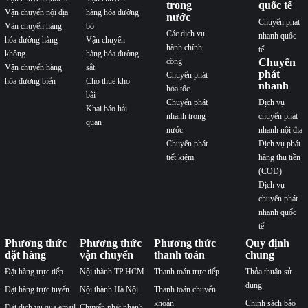
trong
quốc tế
Vận chuyển nội địa
hàng hóa đường
nước
Chuyển phát
Vận chuyển hàng
bộ
Các dịch vụ
nhanh quốc
hóa đường hàng
Vận chuyển
hành chính
tế
không
hàng hóa đường
công
Chuyển
Vận chuyển hàng
sắt
phát
Chuyển phát
hóa đường biển
Cho thuê kho
nhanh
hỏa tốc
bãi
Chuyển phát
Dịch vụ
Khai báo hải
nhanh trong
chuyển phát
quan
nước
nhanh nội địa
Chuyển phát
Dịch vụ phát
tiết kiệm
hàng thu tiền
(COD)
Dịch vụ
chuyển phát
nhanh quốc
tế
Phương thức
Phương thức
Phương thức
Quy định
đặt hàng
vận chuyển
thanh toán
chung
Đặt hàng trực tiếp
Nội thành TP.HCM
Thanh toán trực tiếp
Thỏa thuận sử
dụng
Đặt hàng trực tuyến
Nội thành Hà Nội
Thanh toán chuyển
khoản
Chính sách bảo
Đặt dịch vụ qua email
Chuyển phát nhanh