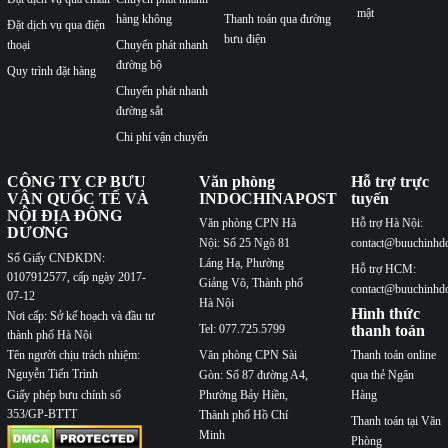
mật
hàng không
Thanh toán qua đường
Đặt dịch vụ qua điện
bưu điện
thoại
Chuyển phát nhanh
đường bộ
Quy trình đặt hàng
Chuyển phát nhanh
đường sắt
Chi phí vận chuyển
CÔNG TY CP BƯU
Văn phòng
Hỗ trợ trực
VẬN QUỐC TẾ VÀ
INDOCHINAPOST
tuyến
NỘI ĐỊA ĐÔNG
Văn phòng CPN Hà
Hỗ trợ Hà Nội:
DƯƠNG
Nội: Số 25 Ngõ 81
contact@buuchinhd
Số Giấy CNĐKDN:
Láng Hạ, Phường
Hỗ trợ HCM:
0107912577, cấp ngày 2017-
Giảng Võ, Thành phố
contact@buuchinhd
07-12
Hà Nội
Hình thức
Nơi cấp: Sở kế hoạch và đầu tư
Tel: 077.725.5799
thanh toán
thành phố Hà Nội
Văn phòng CPN Sài
Thanh toán online
Tên người chịu trách nhiệm:
Nguyễn Tiến Trình
Gòn: Số 87 đường A4,
qua thẻ Ngân
Phường Bảy Hiền,
Hàng
Giấy phép bưu chính số
353/GP-BTTT
Thành phố Hồ Chí
Thanh toán tại Văn
Minh
Phòng