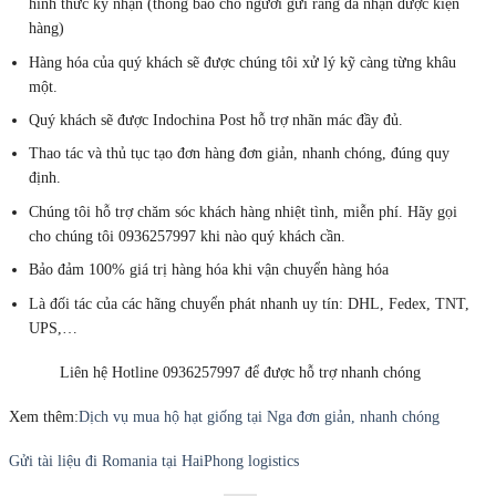
hình thức ký nhận (thông báo cho người gửi rằng đã nhận được kiện
hàng)
Hàng hóa của quý khách sẽ được chúng tôi xử lý kỹ càng từng khâu
một.
Quý khách sẽ được Indochina Post hỗ trợ nhãn mác đầy đủ.
Thao tác và thủ tục tạo đơn hàng đơn giản, nhanh chóng, đúng quy
định.
Chúng tôi hỗ trợ chăm sóc khách hàng nhiệt tình, miễn phí. Hãy gọi
cho chúng tôi 0936257997 khi nào quý khách cần.
Bảo đảm 100% giá trị hàng hóa khi vận chuyển hàng hóa
Là đối tác của các hãng chuyển phát nhanh uy tín: DHL, Fedex, TNT,
UPS,…
Liên hệ Hotline 0936257997 để được hỗ trợ nhanh chóng
Xem thêm:
Dịch vụ mua hộ hạt giống tại Nga đơn giản, nhanh chóng
Gửi tài liệu đi Romania tại HaiPhong logistics