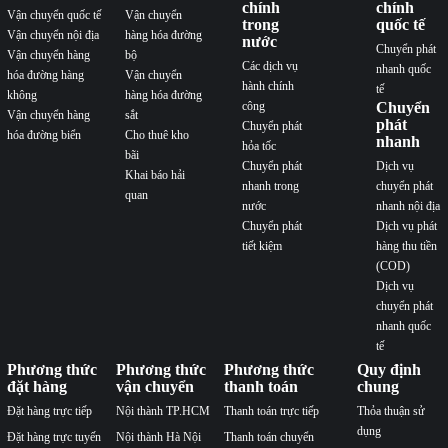
chính
chính
Vận chuyển quốc tế
Vận chuyển
trong
quốc tế
Vận chuyển nội địa
hàng hóa đường
nước
Chuyển phát
Vận chuyển hàng
bộ
Các dịch vụ
nhanh quốc
hóa đường hàng
Vận chuyển
hành chính
tế
không
hàng hóa đường
công
Chuyển
Vận chuyển hàng
sắt
phát
Chuyển phát
hóa đường biển
Cho thuê kho
nhanh
hỏa tốc
bãi
Chuyển phát
Dịch vụ
Khai báo hải
nhanh trong
chuyển phát
quan
nước
nhanh nội địa
Chuyển phát
Dịch vụ phát
tiết kiệm
hàng thu tiền
(COD)
Dịch vụ
chuyển phát
nhanh quốc
tế
Phương thức
Phương thức
Phương thức
Quy định
đặt hàng
vận chuyển
thanh toán
chung
Đặt hàng trực tiếp
Nội thành TP.HCM
Thanh toán trực tiếp
Thỏa thuận sử
dụng
Đặt hàng trực tuyến
Nội thành Hà Nội
Thanh toán chuyển