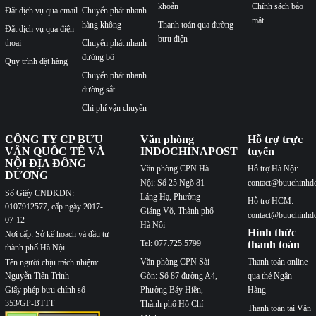
khoản
Chính sách bảo
Đặt dịch vụ qua email
Chuyển phát nhanh
mật
hàng không
Thanh toán qua đường
Đặt dịch vụ qua điện
bưu điện
thoại
Chuyển phát nhanh
đường bộ
Quy trình đặt hàng
Chuyển phát nhanh
đường sắt
Chi phí vận chuyển
CÔNG TY CP BƯU
Văn phòng
Hỗ trợ trực
VẬN QUỐC TẾ VÀ
INDOCHINAPOST
tuyến
NỘI ĐỊA ĐÔNG
Văn phòng CPN Hà
Hỗ trợ Hà Nội:
DƯƠNG
Nội: Số 25 Ngõ 81
contact@buuchinhd
Số Giấy CNĐKDN:
Láng Hạ, Phường
Hỗ trợ HCM:
0107912577, cấp ngày 2017-
Giảng Võ, Thành phố
contact@buuchinhd
07-12
Hà Nội
Hình thức
Nơi cấp: Sở kế hoạch và đầu tư
Tel: 077.725.5799
thanh toán
thành phố Hà Nội
Văn phòng CPN Sài
Thanh toán online
Tên người chịu trách nhiệm:
Nguyễn Tiến Trình
Gòn: Số 87 đường A4,
qua thẻ Ngân
Phường Bảy Hiền,
Hàng
Giấy phép bưu chính số
353/GP-BTTT
Thành phố Hồ Chí
Thanh toán tại Văn