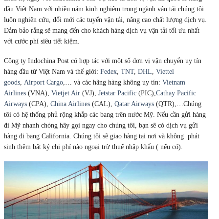
đầu Việt Nam với nhiều năm kinh nghiệm trong ngành vận tải chúng tôi
luôn nghiên cứu, đổi mới các tuyến vận tải, nâng cao chất lượng dịch vụ.
Đảm bảo rằng sẽ mang đến cho khách hàng dịch vụ vận tải tối ưu nhất
với cước phí siêu tiết kiệm.
Công ty Indochina Post có hợp tác với một số đơn vị vận chuyển uy tín
hàng đầu từ Việt Nam và thế giới:
Fedex
,
TNT
,
DHL
,
Viettel
goods
,
Airport Cargo
,… và các hãng hàng không uy tín:
Vietnam
Airlines
(VNA),
Vietjet Air
(VJ),
Jetstar Pacific
(PIC),
Cathay Pacific
Airways
(CPA),
China Airlines
(CAL),
Qatar Airways
(QTR),…Chúng
tôi có hệ thống phủ rộng khắp các bang trên nước Mỹ. Nếu cần gửi hàng
đi Mỹ nhanh chóng hãy gọi ngay cho chúng tôi, bạn sẽ có dịch vụ gửi
hàng đi bang California. Chúng tôi sẽ giao hàng tại nơi và không phát
sinh thêm bất kỷ chi phí nào ngoại trừ thuế nhập khẩu ( nếu có).