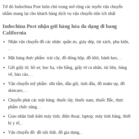
Từ đó Indochina Post luôn chú trọng mở rộng các tuyến vận chuyển
nhằm mang lại cho khách hàng dịch vụ vận chuyển tiện ích nhất
Indochina Post nhận gửi hàng hóa đa dạng đi bang
California
Nhận vận chuyển đồ các nhân: quần áo, giày dép, túi xách, phụ kiện,
…
Mặt hàng thực phẩm: trái cây, đồ đóng hộp, đồ khô, bánh kẹo,…
Gửi giấy tờ, hồ sơ, học bạ, văn bằng, giấy tờ cá nhân, tài liệu, bảng
vẽ, báo cáo,…
Vận chuyển mỹ phẩm: sữa tắm, dầu gội, tinh dầu, đồ make up, đồ
skincare,…
Chuyển phát các mặt hàng: thuốc tây, thuốc nam, thuốc Bắc, thực
phẩm chức năng…
Giao nhận linh kiện máy tính; điện thoại; laptop; máy tính bảng, thiết
bị y tế,..
Vận chuyển đồ: đồ nội thất, đồ gia dụng,..