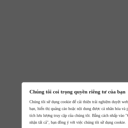
Chúng tôi coi trọng quyền riêng tư của bạn
Chúng tôi sử dụng cookie để cải thiện trải nghiệm duyệt we
bạn, hiển thị quảng cáo hoặc nội dung được cá nhân hóa và 
tích lưu lượng truy cập của chúng tôi. Bằng cách nhấp vào 
nhận tất cả", bạn đồng ý với việc chúng tôi sử dụng cookie.