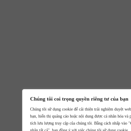
Chúng tôi coi trọng quyền riêng tư của bạn
Chúng tôi sử dụng cookie để cải thiện trải nghiệm duyệt we
bạn, hiển thị quảng cáo hoặc nội dung được cá nhân hóa và 
tích lưu lượng truy cập của chúng tôi. Bằng cách nhấp vào 
nhận tất cả", bạn đồng ý với việc chúng tôi sử dụng cookie.