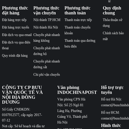
tế
Phương thức
Phương thức
Phương thức
Quy định
đặt hàng
vận chuyển
thanh toán
chung
Đặt hàng trực tiếp
Nội thành TP.HCM
Thanh toán trực tiếp
Thỏa thuận sử
dụng
Đặt hàng trực tuyến
Nội thành Hà Nội
Thanh toán chuyển
khoản
Chính sách bảo
Đặt dịch vụ qua email
Chuyển phát nhanh
mật
hàng không
Thanh toán qua đường
Đặt dịch vụ qua điện
bưu điện
thoại
Chuyển phát nhanh
đường bộ
Quy trình đặt hàng
Chuyển phát nhanh
đường sắt
Chi phí vận chuyển
CÔNG TY CP BƯU
Văn phòng
Hỗ trợ trực
VẬN QUỐC TẾ VÀ
INDOCHINAPOST
tuyến
NỘI ĐỊA ĐÔNG
Văn phòng CPN Hà
Hỗ trợ Hà Nội:
DƯƠNG
Nội: Số 25 Ngõ 81
contact@buuchinhd
Số Giấy CNĐKDN:
Láng Hạ, Phường
Hỗ trợ HCM:
0107912577, cấp ngày 2017-
Giảng Võ, Thành phố
contact@buuchinhd
07-12
Hà Nội
Hình thức
Nơi cấp: Sở kế hoạch và đầu tư