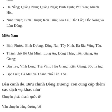
Đà Nẵng; Quảng Nam; Quảng Ngãi; Bình Định; Phú Yên; Khánh
Hòa;
Ninh thuận; Bình Thuận; Kon Tum; Gia Lai; Đắc Lắc; Đắc Nông và
Lâm Đồng.
Miền Nam
Bình Phước; Bình Dương; Đồng Nai; Tây Ninh; Bà Rịa-Vũng Tàu;
Thành phố Hồ Chí Minh; Long An; Đồng Tháp; Tiền Giang; An
Giang;
Bến Tre; Vĩnh Long; Trà Vinh; Hậu Giang; Kiên Giang; Sóc Trăng;
Bạc Liêu; Cà Mau và Thành phố Cần Thơ.
Bên cạnh đó, Bưu chính Đông Dương còn cung cấp thêm
các dịch vụ khác như
Chuyển phát nhanh quốc tế
Vận chuyển bằng đường bộ