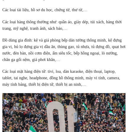
Các loại tài liệu, hồ sơ du học, chứng từ, thư từ,…
Các loại hàng thông thường như: quần áo, giày dép, túi xách, hàng thời
trang, mỹ nghệ, tranh ảnh, sách báo,…
Đồ dùng gia đình: kệ và giá phòng bếp dán tường thông minh, kệ đựng
gia vị, hủ lọ đựng gia vị dầu ăn, thùng gạo, tủ nhựa, tủ đựng đồ, quạt hơi
nước, đèn bàn, nồi cơm điện, ấm siêu tốc, bếp hồng ngoại, lò nướng,
chăn ga gối nệm, giá phơi khăn,…
Các loại mặt hàng điện tử: tivi, loa, dàn karaoke, điện thoại, laptop,
tablet, tai nghe, headphone, đồng hồ thông minh, máy vi tính, camera,
máy tính bảng, thiết bị điện tử, thiết bị an ninh,…