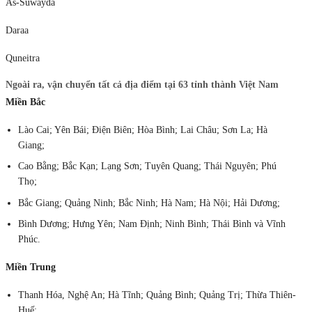
As-Suwayda
Daraa
Quneitra
Ngoài ra, vận chuyển tất cả địa điểm tại 63 tỉnh thành Việt Nam
Miền Bắc
Lào Cai; Yên Bái; Điện Biên; Hòa Bình; Lai Châu; Sơn La; Hà
Giang;
Cao Bằng; Bắc Kạn; Lạng Sơn; Tuyên Quang; Thái Nguyên; Phú
Thọ;
Bắc Giang; Quảng Ninh; Bắc Ninh; Hà Nam; Hà Nội; Hải Dương;
Bình Dương; Hưng Yên; Nam Định; Ninh Bình; Thái Bình và Vĩnh
Phúc.
Miền Trung
Thanh Hóa, Nghệ An; Hà Tĩnh; Quảng Bình; Quảng Trị; Thừa Thiên-
Huế;