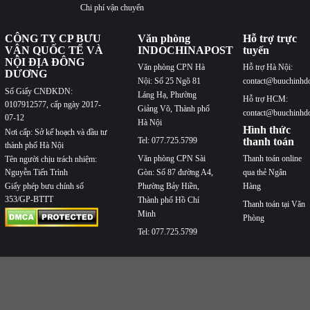
Chi phí vận chuyển
CÔNG TY CP BƯU
Văn phòng
Hỗ trợ trực
VẬN QUỐC TẾ VÀ
INDOCHINAPOST
tuyến
NỘI ĐỊA ĐÔNG
Văn phòng CPN Hà
Hỗ trợ Hà Nội:
DƯƠNG
Nội: Số 25 Ngõ 81
contact@buuchinhd
Số Giấy CNĐKDN:
Láng Hạ, Phường
Hỗ trợ HCM:
0107912577, cấp ngày 2017-
Giảng Võ, Thành phố
contact@buuchinhd
07-12
Hà Nội
Hình thức
Nơi cấp: Sở kế hoạch và đầu tư
Tel: 077.725.5799
thanh toán
thành phố Hà Nội
Văn phòng CPN Sài
Thanh toán online
Tên người chịu trách nhiệm:
Nguyễn Tiến Trình
Gòn: Số 87 đường A4,
qua thẻ Ngân
Phường Bảy Hiền,
Hàng
Giấy phép bưu chính số
353/GP-BTTT
Thành phố Hồ Chí
Thanh toán tại Văn
Minh
Phòng
Tel: 077.725.5799