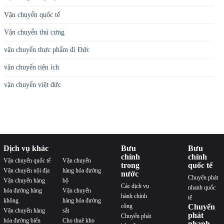
Vận chuyển quốc tế
Vận chuyển thú cưng
vận chuyển thực phẩm đi Đức
vận chuyển tiện ích
vận chuyển việt đức
Dịch vụ khác
Bưu
Bưu
chính
chính
Vận chuyển quốc tế
Vận chuyển
trong
quốc tế
Vận chuyển nội địa
hàng hóa đường
nước
Chuyển phát
Vận chuyển hàng
bộ
Các dịch vụ
nhanh quốc
hóa đường hàng
Vận chuyển
hành chính
tế
không
hàng hóa đường
công
Chuyển
Vận chuyển hàng
sắt
phát
Chuyển phát
hóa đường biển
Cho thuê kho
nhanh