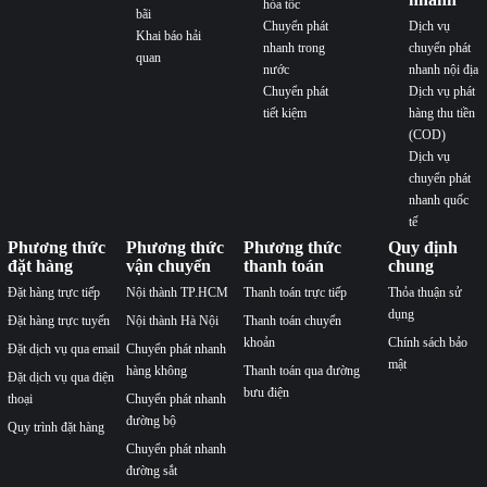
hỏa tốc
bãi
Chuyển phát
Dịch vụ
Khai báo hải
nhanh trong
chuyển phát
quan
nước
nhanh nội địa
Chuyển phát
Dịch vụ phát
tiết kiệm
hàng thu tiền
(COD)
Dịch vụ
chuyển phát
nhanh quốc
tế
Phương thức
Phương thức
Phương thức
Quy định
đặt hàng
vận chuyển
thanh toán
chung
Đặt hàng trực tiếp
Nội thành TP.HCM
Thanh toán trực tiếp
Thỏa thuận sử
dụng
Đặt hàng trực tuyến
Nội thành Hà Nội
Thanh toán chuyển
khoản
Chính sách bảo
Đặt dịch vụ qua email
Chuyển phát nhanh
mật
hàng không
Thanh toán qua đường
Đặt dịch vụ qua điện
bưu điện
thoại
Chuyển phát nhanh
đường bộ
Quy trình đặt hàng
Chuyển phát nhanh
đường sắt