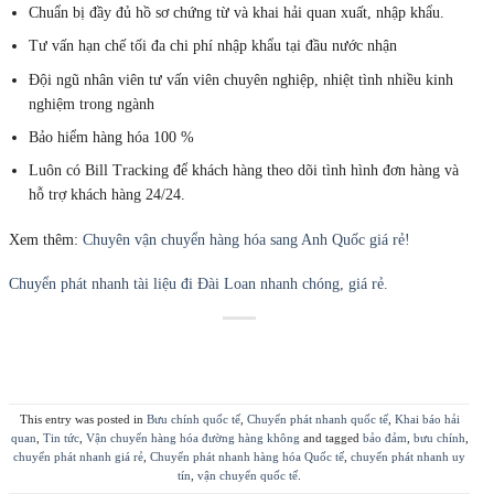
Chuẩn bị đầy đủ hồ sơ chứng từ và khai hải quan xuất, nhập khẩu.
Tư vấn hạn chế tối đa chi phí nhập khẩu tại đầu nước nhận
Đội ngũ nhân viên tư vấn viên chuyên nghiệp, nhiệt tình nhiều kinh
nghiệm trong ngành
Bảo hiểm hàng hóa 100 %
Luôn có Bill Tracking để khách hàng theo dõi tình hình đơn hàng và
hỗ trợ khách hàng 24/24.
Xem thêm:
Chuyên vận chuyển hàng hóa sang Anh Quốc giá rẻ!
Chuyển phát nhanh tài liệu đi Đài Loan nhanh chóng, giá rẻ.
This entry was posted in
Bưu chính quốc tế
,
Chuyển phát nhanh quốc tế
,
Khai báo hải
quan
,
Tin tức
,
Vận chuyển hàng hóa đường hàng không
and tagged
bảo đảm
,
bưu chính
,
chuyển phát nhanh giá rẻ
,
Chuyển phát nhanh hàng hóa Quốc tế
,
chuyển phát nhanh uy
tín
,
vận chuyển quốc tế
.