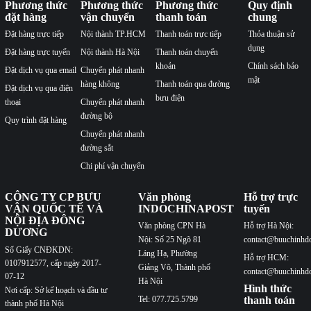
Phương thức
Phương thức
Phương thức
Quy định
đặt hàng
vận chuyển
thanh toán
chung
Đặt hàng trực tiếp
Nội thành TP.HCM
Thanh toán trực tiếp
Thỏa thuận sử
dụng
Đặt hàng trực tuyến
Nội thành Hà Nội
Thanh toán chuyển
khoản
Chính sách bảo
Đặt dịch vụ qua email
Chuyển phát nhanh
mật
hàng không
Thanh toán qua đường
Đặt dịch vụ qua điện
bưu điện
thoại
Chuyển phát nhanh
đường bộ
Quy trình đặt hàng
Chuyển phát nhanh
đường sắt
Chi phí vận chuyển
CÔNG TY CP BƯU
Văn phòng
Hỗ trợ trực
VẬN QUỐC TẾ VÀ
INDOCHINAPOST
tuyến
NỘI ĐỊA ĐÔNG
Văn phòng CPN Hà
Hỗ trợ Hà Nội:
DƯƠNG
Nội: Số 25 Ngõ 81
contact@buuchinhd
Số Giấy CNĐKDN:
Láng Hạ, Phường
Hỗ trợ HCM:
0107912577, cấp ngày 2017-
Giảng Võ, Thành phố
contact@buuchinhd
07-12
Hà Nội
Hình thức
Nơi cấp: Sở kế hoạch và đầu tư
Tel: 077.725.5799
thanh toán
thành phố Hà Nội