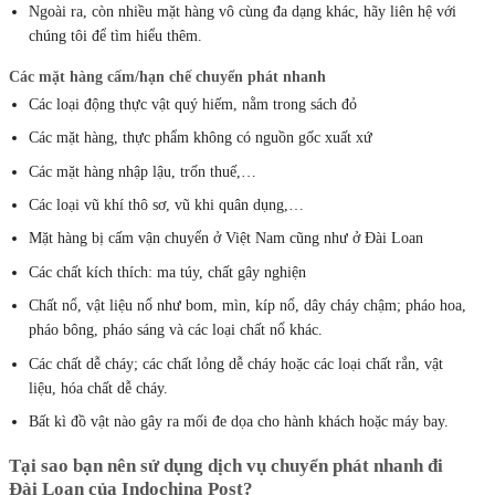
Ngoài ra, còn nhiều mặt hàng vô cùng đa dạng khác, hãy liên hệ với
chúng tôi để tìm hiểu thêm.
Các mặt hàng cấm/hạn chế chuyển phát nhanh
Các loại động thực vật quý hiếm, nằm trong sách đỏ
Các mặt hàng, thực phẩm không có nguồn gốc xuất xứ
Các mặt hàng nhập lậu, trốn thuế,…
Các loại vũ khí thô sơ, vũ khi quân dụng,…
Mặt hàng bị cấm vận chuyển ở Việt Nam cũng như ở Đài Loan
Các chất kích thích: ma túy, chất gây nghiện
Chất nổ, vật liệu nổ như bom, mìn, kíp nổ, dây cháy chậm; pháo hoa,
pháo bông, pháo sáng và các loại chất nổ khác.
Các chất dễ cháy; các chất lỏng dễ cháy hoặc các loại chất rắn, vật
liệu, hóa chất dễ cháy.
Bất kì đồ vật nào gây ra mối đe dọa cho hành khách hoặc máy bay.
Tại sao bạn nên sử dụng
dịch
vụ chuyển phát nhanh đi
Đài Loan của Indochina Post?