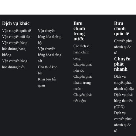
Dịch vụ khác
Bưu
Bưu
chính
chính
Vận chuyển quốc tế
Vận chuyển
trong
quốc tế
Vận chuyển nội địa
hàng hóa đường
nước
Chuyển phát
Vận chuyển hàng
bộ
Các dịch vụ
nhanh quốc
hóa đường hàng
Vận chuyển
hành chính
tế
không
hàng hóa đường
công
Chuyển
Vận chuyển hàng
sắt
phát
Chuyển phát
hóa đường biển
Cho thuê kho
nhanh
hỏa tốc
bãi
Chuyển phát
Dịch vụ
Khai báo hải
nhanh trong
chuyển phát
quan
nước
nhanh nội địa
Chuyển phát
Dịch vụ phát
tiết kiệm
hàng thu tiền
(COD)
Dịch vụ
chuyển phát
nhanh quốc
tế