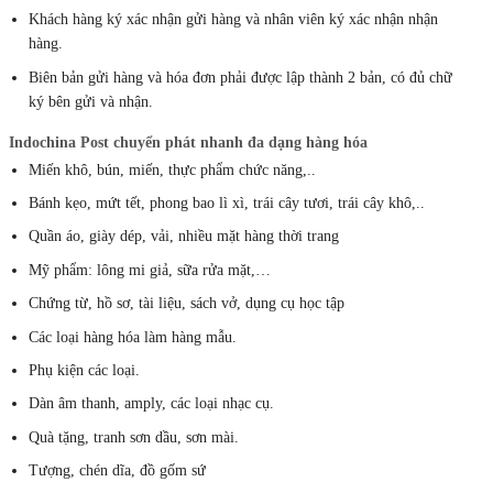
Khách hàng ký xác nhận gửi hàng và nhân viên ký xác nhận nhận
hàng.
Biên bản gửi hàng và hóa đơn phải được lập thành 2 bản, có đủ chữ
ký bên gửi và nhận.
Indochina Post chuyển phát nhanh đa dạng hàng hóa
Miến khô, bún, miến, thực phẩm chức năng,..
Bánh kẹo, mứt tết, phong bao lì xì, trái cây tươi, trái cây khô,..
Quần áo, giày dép, vải, nhiều mặt hàng thời trang
Mỹ phẩm: lông mi giả, sữa rửa mặt,…
Chứng từ, hồ sơ, tài liệu, sách vở, dụng cụ học tập
Các loại hàng hóa làm hàng mẫu.
Phụ kiện các loại.
Dàn âm thanh, amply, các loại nhạc cụ.
Quà tặng, tranh sơn dầu, sơn mài.
Tượng, chén dĩa, đồ gốm sứ