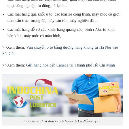
quạt công nghiệp, tủ đông, tủ lạnh,…
Các mặt hang quá khổ: ô tô, các loại xe công trình, máy móc cơ giới;
dầm cẩu trục, tượng đá, máy cán tôn, máy nghiền đá,…
Các mặt hàng dễ vỡ của kính, bảng quảng cáo, bình rượu, tủ kính,
bàn kính, máy móc có màn hình,…
>>Xem thêm:
Vận chuyển ô tô bằng đường hàng không từ Hà Nội vào
Sài Gòn
>>Xem thêm:
Gửi hàng hóa đến Canada tại Thành phố Hồ Chí Minh
Indochina Post đơn vị gửi hàng đi Đà Nẵng uy tín