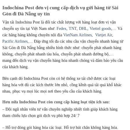
Indochina Post đơn vị cung cấp dịch vụ gửi hàng từ Sài
Gòn đi Đà Nẵng uy tín
Vận tải Indochina Post là đối tác chất lượng với hàng loạt đơn vị vận
chuyển uy tín tại Việt Nam như:
Fedex
,
TNT
,
DHL
,
Viettel goods
,… Và
các hãng hàng không chuyên nội địa
VietNam Airlines
,
Vietjet Air
,
Pacific Airlines
,… Đáp ứng tối đa các nhu cầu vận chuyển nhanh hàng từ
Sài Gòn đi Đà Nẵng bằng nhiều hình thức như: chuyển phát nhanh hàng
không, chuyển phát nhanh tàu hỏa, chuyển phát nhanh đường bộ,…
mang đến dịch vụ vận chuyển hàng hóa nhanh chóng và đảm bảo yêu cầu
của khách hàng.
Bên cạnh đó Indochina Post còn có hệ thống xe tải chở được các loại
hàng hóa với đủ các kích thước lớn nhỏ, cồng kềnh quá tải quá khổ khác
nhau, phục vụ mọi lúc mọi nơi theo yêu cầu của khách hàng.
Hơn nữa Indochina Post còn cung cấp hàng loạt tiện ích sau:
– Đội ngũ nhân viên tư vấn chuyên nghiệp nhiệt tình giúp khách hàng
tham chiếu lựa chọn gói dịch vụ phù hợp 24/ 7
– Hỗ trợ đóng gói hàng hóa các loại. Hỗ trợ hút chân không hàng hóa.