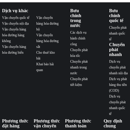
Dịch vụ khác
Bưu
Bưu
chính
chính
Vận chuyển quốc tế
Vận chuyển
trong
quốc tế
Vận chuyển nội địa
hàng hóa đường
nước
Chuyển phát
Vận chuyển hàng
bộ
Các dịch vụ
nhanh quốc
hóa đường hàng
Vận chuyển
hành chính
tế
không
hàng hóa đường
công
Chuyển
Vận chuyển hàng
sắt
phát
Chuyển phát
hóa đường biển
Cho thuê kho
nhanh
hỏa tốc
bãi
Chuyển phát
Dịch vụ
Khai báo hải
nhanh trong
chuyển phát
quan
nước
nhanh nội địa
Chuyển phát
Dịch vụ phát
tiết kiệm
hàng thu tiền
(COD)
Dịch vụ
chuyển phát
nhanh quốc
tế
Phương thức
Phương thức
Phương thức
Quy định
đặt hàng
vận chuyển
thanh toán
chung