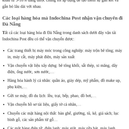
khấu từ 5-10% đang được chúng tôi áp dụng để tạo thêm sự gắn kết và
gắn bó lâu dài với nhau.
Các loại hàng hóa mà Indochina Post nhận vận chuyển đi
Đà Nẵng
T
ất cả các loại hàng hóa đi Đà Nẵng trong danh sách dưới đây vận tải
Indochina Post đều có thể vận chuyển được:
Các trang thiết bị máy móc trong công nghiệp: máy trộn bê tông; máy
in, máy cắt, máy phát điện, máy sản xuất
Vận chuyển vật liệu xây dựng: bê tông khối, sắt thép, xi măng, dây
điện, ống nước, sơn nước,…
Hàng hóa hành lý cá nhân: quần áo, giày dép, mỹ phẩm, đồ make up,
phụ kiện,…
Gửi xe máy, đồ du lịch: lều, trại, bếp, phao, đồ bơi,…
Vận chuyển hồ sơ tài liệu, giấy tờ cá nhân,…
Chuyển các mặt hàng nội thất: bàn ghế, giường, tủ, kệ, giá sách; lục
bình gỗ, các sản phẩm từ gỗ…
Các mặt hàng điện tử, điện lạnh: máy giặt, máy rửa bát, máy lạnh,