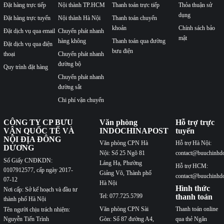
Đặt hàng trực tiếp
Nội thành TP.HCM
Thanh toán trực tiếp
Thỏa thuận sử
dụng
Đặt hàng trực tuyến
Nội thành Hà Nội
Thanh toán chuyển
khoản
Chính sách bảo
Đặt dịch vụ qua email
Chuyển phát nhanh
mật
hàng không
Thanh toán qua đường
Đặt dịch vụ qua điện
bưu điện
thoại
Chuyển phát nhanh
đường bộ
Quy trình đặt hàng
Chuyển phát nhanh
đường sắt
Chi phí vận chuyển
CÔNG TY CP BƯU
Văn phòng
Hỗ trợ trực
VẬN QUỐC TẾ VÀ
INDOCHINAPOST
tuyến
NỘI ĐỊA ĐÔNG
Văn phòng CPN Hà
Hỗ trợ Hà Nội:
DƯƠNG
Nội: Số 25 Ngõ 81
contact@buuchinhd
Số Giấy CNĐKDN:
Láng Hạ, Phường
Hỗ trợ HCM:
0107912577, cấp ngày 2017-
Giảng Võ, Thành phố
contact@buuchinhd
07-12
Hà Nội
Hình thức
Nơi cấp: Sở kế hoạch và đầu tư
Tel: 077.725.5799
thanh toán
thành phố Hà Nội
Văn phòng CPN Sài
Thanh toán online
Tên người chịu trách nhiệm:
Nguyễn Tiến Trình
Gòn: Số 87 đường A4,
qua thẻ Ngân