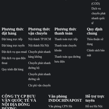
(COD)
Dịch vụ
chuyển phát
nhanh quốc
tế
Phương thức
Phương thức
Phương thức
Quy định
đặt hàng
vận chuyển
thanh toán
chung
Đặt hàng trực tiếp
Nội thành TP.HCM
Thanh toán trực tiếp
Thỏa thuận sử
dụng
Đặt hàng trực tuyến
Nội thành Hà Nội
Thanh toán chuyển
khoản
Chính sách bảo
Đặt dịch vụ qua email
Chuyển phát nhanh
mật
hàng không
Thanh toán qua đường
Đặt dịch vụ qua điện
bưu điện
thoại
Chuyển phát nhanh
đường bộ
Quy trình đặt hàng
Chuyển phát nhanh
đường sắt
Chi phí vận chuyển
CÔNG TY CP BƯU
Văn phòng
Hỗ trợ trực
VẬN QUỐC TẾ VÀ
INDOCHINAPOST
tuyến
NỘI ĐỊA ĐÔNG
Văn phòng CPN Hà
Hỗ trợ Hà Nội:
DƯƠNG