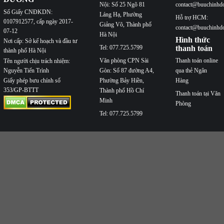
Nội: Số 25 Ngõ 81
contact@buuchinhd
Số Giấy CNĐKDN:
Láng Hạ, Phường
Hỗ trợ HCM:
0107912577, cấp ngày 2017-
Giảng Võ, Thành phố
contact@buuchinhd
07-12
Hà Nội
Hình thức
Nơi cấp: Sở kế hoạch và đầu tư
Tel: 077.725.5799
thanh toán
thành phố Hà Nội
Văn phòng CPN Sài
Thanh toán online
Tên người chịu trách nhiệm:
Nguyễn Tiến Trình
Gòn: Số 87 đường A4,
qua thẻ Ngân
Phường Bảy Hiền,
Hàng
Giấy phép bưu chính số
353/GP-BTTT
Thành phố Hồ Chí
Thanh toán tại Văn
Minh
Phòng
Tel: 077.725.5799