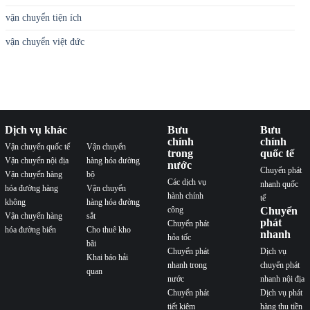
vận chuyển tiện ích
vận chuyển việt đức
Dịch vụ khác
Bưu
Bưu
chính
chính
Vận chuyển quốc tế
Vận chuyển
trong
quốc tế
Vận chuyển nội địa
hàng hóa đường
nước
Chuyển phát
Vận chuyển hàng
bộ
Các dịch vụ
nhanh quốc
hóa đường hàng
Vận chuyển
hành chính
tế
không
hàng hóa đường
công
Chuyển
Vận chuyển hàng
sắt
phát
Chuyển phát
hóa đường biển
Cho thuê kho
nhanh
hỏa tốc
bãi
Chuyển phát
Dịch vụ
Khai báo hải
nhanh trong
chuyển phát
quan
nước
nhanh nội địa
Chuyển phát
Dịch vụ phát
tiết kiệm
hàng thu tiền