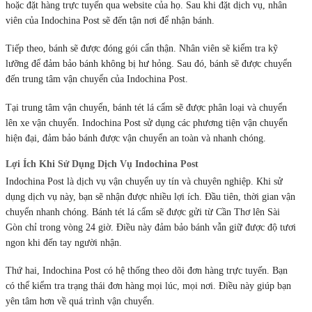
hoặc đặt hàng trực tuyến qua website của họ. Sau khi đặt dịch vụ, nhân
viên của Indochina Post sẽ đến tận nơi để nhận bánh.
Tiếp theo, bánh sẽ được đóng gói cẩn thận. Nhân viên sẽ kiểm tra kỹ
lưỡng để đảm bảo bánh không bị hư hỏng. Sau đó, bánh sẽ được chuyển
đến trung tâm vận chuyển của Indochina Post.
Tại trung tâm vận chuyển, bánh tét lá cẩm sẽ được phân loại và chuyển
lên xe vận chuyển. Indochina Post sử dụng các phương tiện vận chuyển
hiện đại, đảm bảo bánh được vận chuyển an toàn và nhanh chóng.
Lợi Ích Khi Sử Dụng Dịch Vụ Indochina Post
Indochina Post là dịch vụ vận chuyển uy tín và chuyên nghiệp. Khi sử
dụng dịch vụ này, bạn sẽ nhận được nhiều lợi ích. Đầu tiên, thời gian vận
chuyển nhanh chóng. Bánh tét lá cẩm sẽ được gửi từ Cần Thơ lên Sài
Gòn chỉ trong vòng 24 giờ. Điều này đảm bảo bánh vẫn giữ được độ tươi
ngon khi đến tay người nhận.
Thứ hai, Indochina Post có hệ thống theo dõi đơn hàng trực tuyến. Bạn
có thể kiểm tra trạng thái đơn hàng mọi lúc, mọi nơi. Điều này giúp bạn
yên tâm hơn về quá trình vận chuyển.