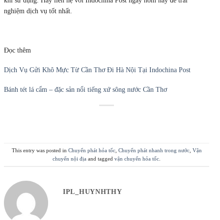
khi sử dụng. Hãy liên hệ với Indochina Post ngay hôm nay để trải
nghiệm dịch vụ tốt nhất.
Đọc thêm
Dịch Vụ Gửi Khô Mực Từ Cần Thơ Đi Hà Nội Tại Indochina Post
Bánh tét lá cẩm – đặc sản nổi tiếng xứ sông nước Cần Thơ
This entry was posted in
Chuyển phát hỏa tốc
,
Chuyển phát nhanh trong nước
,
Vận
chuyển nội địa
and tagged
vận chuyển hỏa tốc
.
IPL_HUYNHTHY