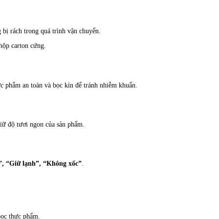
 bị rách trong quá trình vận chuyển.
hộp carton cứng.
ực phẩm an toàn và bọc kín để tránh nhiễm khuẩn.
giữ độ tươi ngon của sản phẩm.
, “Giữ lạnh”, “Không xốc”
.
bọc thực phẩm.