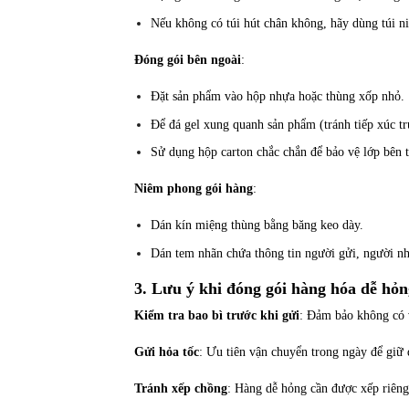
Nếu không có túi hút chân không, hãy dùng túi ni
Đóng gói bên ngoài
:
Đặt sản phẩm vào hộp nhựa hoặc thùng xốp nhỏ.
Để đá gel xung quanh sản phẩm (tránh tiếp xúc trự
Sử dụng hộp carton chắc chắn để bảo vệ lớp bên 
Niêm phong gói hàng
:
Dán kín miệng thùng bằng băng keo dày.
Dán tem nhãn chứa thông tin người gửi, người nh
3. Lưu ý khi đóng gói hàng hóa dễ hỏn
Kiểm tra bao bì trước khi gửi
: Đảm bảo không có v
Gửi hỏa tốc
: Ưu tiên vận chuyển trong ngày để giữ 
Tránh xếp chồng
: Hàng dễ hỏng cần được xếp riêng,