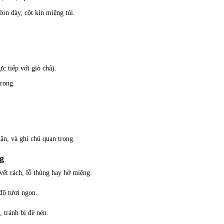
lon dày, cột kín miệng túi.
c tiếp với giò chả).
trong.
ận, và ghi chú quan trọng.
g
ết rách, lỗ thủng hay hở miệng.
độ tươi ngon.
 tránh bị đè nén.