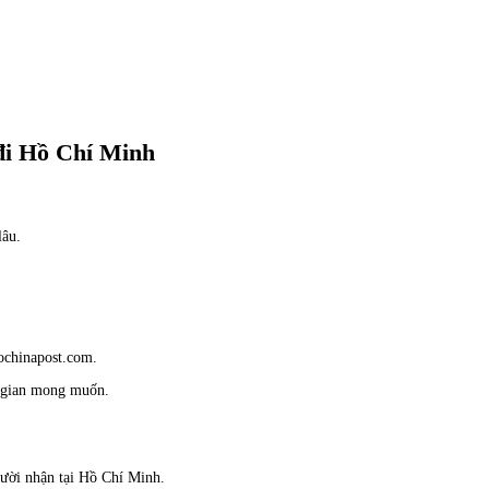
đi Hồ Chí Minh
lâu.
chinapost.com
.
ời gian mong muốn.
gười nhận tại Hồ Chí Minh.