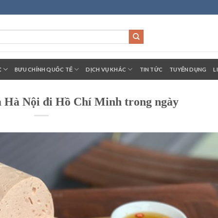
C
BƯU CHÍNH QUỐC TẾ
DỊCH VỤ KHÁC
TIN TỨC
TUYỂN DỤNG
L
ả Hà Nội đi Hồ Chí Minh trong ngày