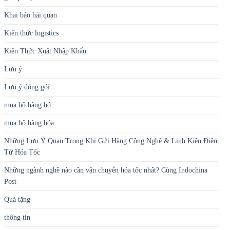
Gửi hàng đi Nga
gửi hàng thực phẩm sang Đức
Gửi hành lý cá nhân
gửi quà quốc tế
Khai báo hải quan
Kiến thức logistics
Kiến Thức Xuất Nhập Khẩu
Lưu ý
Lưu ý đóng gói
mua hộ hàng hó
mua hộ hàng hóa
Những Lưu Ý Quan Trọng Khi Gửi Hàng Công Nghệ & Linh Kiện Điện
Tử Hỏa Tốc
Những ngành nghề nào cần vận chuyển hỏa tốc nhất? Cùng Indochina