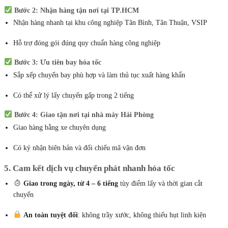
Phòng
Bước 1: Tiếp nhận đơn hàng và tư vấn phương án nhanh nhất
Bạn chỉ cần cung cấp thông tin loại linh kiện, kích thước – trọng lượng –
địa chỉ nhận, chúng tôi sẽ đưa ra phương án vận chuyển nhanh nhất và
báo giá chính xác.
Bước 2: Nhận hàng tận nơi tại TP.HCM
Nhận hàng nhanh tại khu công nghiệp Tân Bình, Tân Thuận, VSIP
Hỗ trợ đóng gói đúng quy chuẩn hàng công nghiệp
Bước 3: Ưu tiên bay hỏa tốc
Sắp xếp chuyến bay phù hợp và làm thủ tục xuất hàng khẩn
Có thể xử lý lấy chuyến gấp trong 2 tiếng
Bước 4: Giao tận nơi tại nhà máy Hải Phòng
Giao hàng bằng xe chuyên dụng
Có ký nhận biên bản và đối chiếu mã vận đơn
5. Cam kết dịch vụ chuyển phát nhanh hỏa tốc