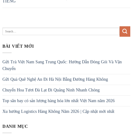
GỬI HOẢ TỐC THIẾT BỊ TRONG
DÂY CHUYỀN SẢN XUẤT TỪ
Vietjet Trúng Thầu Hợp Đồng 1.543
HÀ NỘI ĐI HỒ CHÍ MINH CHỈ 4
Tỷ Đồng Ở Sân Bay Long Thành
TIẾNG
BÀI VIẾT MỚI
Gửi Trà Việt Nam Sang Trung Quốc: Hướng Dẫn Đóng Gói Và Vận
Chuyển
Gửi Quà Quê Nghệ An Đi Hà Nội Bằng Đường Hàng Không
Chuyển Hoa Tươi Đà Lạt Đi Quảng Ninh Nhanh Chóng
Top sân bay có sản lượng hàng hóa lớn nhất Việt Nam năm 2026