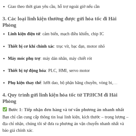
Bảo hiểm hàng hóa và ký nhận đầy đủ
Giao tận nơi tại các khu công nghiệp lớn
VSIP Hải Phòng, Đình Vũ, Tràng Duệ, Nam Cầu Kiền, Deep C,…
Giao theo thời gian yêu cầu, hỗ trợ ngoài giờ nếu cần
3. Các loại linh kiện thường được gửi hỏa tốc đi Hải
Phòng
Linh kiện điện tử
: cảm biến, mạch điều khiển, chip IC
Thiết bị cơ khí chính xác
: trục vít, bạc đạn, motor nhỏ
Máy móc phụ trợ
: máy dán nhãn, máy chiết rót
Thiết bị tự động hóa
: PLC, HMI, servo motor
Phụ kiện thay thế
: lưỡi dao, bộ phận băng chuyền, vòng bi,…
4. Quy trình gửi linh kiện hỏa tốc từ TP.HCM đi Hải