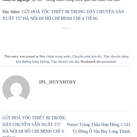
lược để doanh nghiệp
duy trì hoạt động sản xuất liên tục
, giảm rủi ro
và tối ưu lợi nhuận.
Nếu bạn đang đối mặt với tình huống cần gấp thiết bị thay thế, đừng chờ
đến ngày mai. Hãy lựa chọn
dịch vụ chuyển phát nhanh hỏa tốc
chuyên nghiệp
, uy tín – đồng hành cùng hiệu quả sản xuất của bạn.
Đọc thêm:
GỬI HOẢ TỐC THIẾT BỊ TRONG DÂY CHUYỀN SẢN
XUẤT TỪ HÀ NỘI ĐI HỒ CHÍ MINH CHỈ 4 TIẾNG
This entry was posted in
Bưu chính trong nước
,
Chuyển phát hỏa tốc
,
Vận chuyển hàng
hóa đường hàng không
,
Vận chuyển nội địa
. Bookmark the
permalink
.
IPL_HUYNHTHY