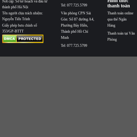
VẬN QUỐC TẾ VÀ
INDOCHINAPOST
tuyến
NỘI ĐỊA ĐÔNG
Văn phòng CPN Hà
Hỗ trợ Hà Nội:
DƯƠNG
Nội: Số 25 Ngõ 81
contact@buuchinhd
Số Giấy CNĐKDN:
Láng Hạ, Phường
Hỗ trợ HCM:
0107912577, cấp ngày 2017-
Giảng Võ, Thành phố
contact@buuchinhd
07-12
Hà Nội
Hình thức
Nơi cấp: Sở kế hoạch và đầu tư
Tel: 077.725.5799
thanh toán
thành phố Hà Nội
Văn phòng CPN Sài
Thanh toán online
Tên người chịu trách nhiệm:
Nguyễn Tiến Trình
Gòn: Số 87 đường A4,
qua thẻ Ngân
Phường Bảy Hiền,
Hàng
Giấy phép bưu chính số
353/GP-BTTT
Thành phố Hồ Chí
Thanh toán tại Văn
Minh
Phòng
Tel: 077.725.5799