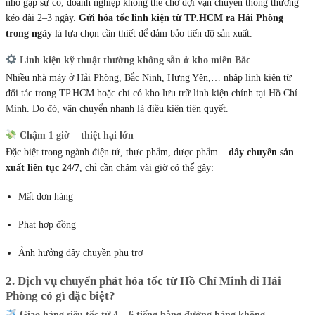
nhỏ gặp sự cố, doanh nghiệp không thể chờ đợi vận chuyển thông thường
kéo dài 2–3 ngày.
Gửi hỏa tốc linh kiện từ TP.HCM ra Hải Phòng
trong ngày
là lựa chọn cần thiết để đảm bảo tiến độ sản xuất.
Linh kiện kỹ thuật thường không sẵn ở kho miền Bắc
Nhiều nhà máy ở Hải Phòng, Bắc Ninh, Hưng Yên,… nhập linh kiện từ
đối tác trong TP.HCM hoặc chỉ có kho lưu trữ linh kiện chính tại Hồ Chí
Minh. Do đó, vận chuyển nhanh là điều kiện tiên quyết.
Chậm 1 giờ = thiệt hại lớn
Đặc biệt trong ngành điện tử, thực phẩm, dược phẩm –
dây chuyền sản
xuất liên tục 24/7
, chỉ cần chậm vài giờ có thể gây:
Mất đơn hàng
Phạt hợp đồng
Ảnh hưởng dây chuyền phụ trợ
2. Dịch vụ chuyển phát hỏa tốc từ Hồ Chí Minh đi Hải
Phòng có gì đặc biệt?
Giao hàng siêu tốc từ 4 – 6 tiếng bằng đường hàng không