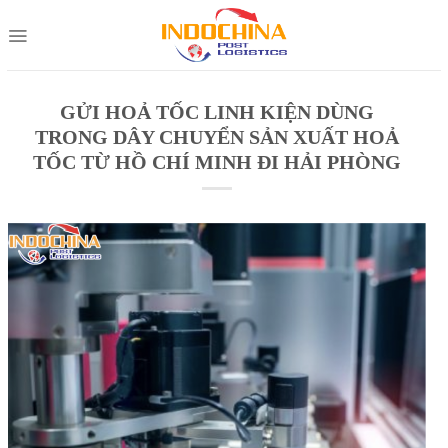
Skip
to
content
GỬI HOẢ TỐC LINH KIỆN DÙNG
TRONG DÂY CHUYỂN SẢN XUẤT HOẢ
TỐC TỪ HỒ CHÍ MINH ĐI HẢI PHÒNG