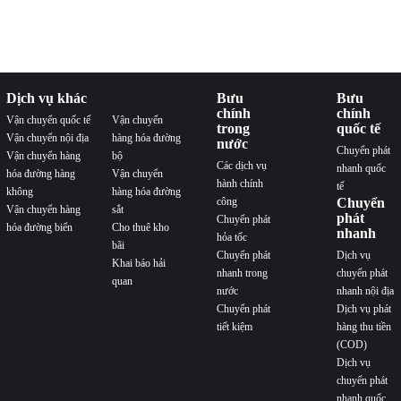
vận chuyển thực phẩm đi Đức
vận chuyển tiện ích
vận chuyển việt đức
Dịch vụ khác
Bưu
Bưu
chính
chính
Vận chuyển quốc tế
Vận chuyển
trong
quốc tế
Vận chuyển nội địa
hàng hóa đường
nước
Chuyển phát
Vận chuyển hàng
bộ
Các dịch vụ
nhanh quốc
hóa đường hàng
Vận chuyển
hành chính
tế
không
hàng hóa đường
công
Chuyển
Vận chuyển hàng
sắt
phát
Chuyển phát
hóa đường biển
Cho thuê kho
nhanh
hỏa tốc
bãi
Chuyển phát
Dịch vụ
Khai báo hải
nhanh trong
chuyển phát
quan
nước
nhanh nội địa