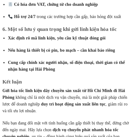
Giao trong ngày, từ 4 – 6 tiếng
tùy điểm lấy và thời gian cắt
chuyến
An toàn tuyệt đối
: không trầy xước, không thiếu hụt linh kiện
Có hóa đơn VAT, chứng từ cho doanh nghiệp
Hỗ trợ 24/7
trong các trường hợp cần gấp, báo hỏng đột xuất
6. Một số lưu ý quan trọng khi gửi linh kiện hỏa tốc
Xác định rõ mã linh kiện, yêu cầu kỹ thuật đóng gói
Nếu hàng là thiết bị có pin, bo mạch – cần khai báo riêng
Cung cấp chính xác người nhận, số điện thoại, thời gian có thể
nhận hàng tại Hải Phòng
Kết luận
Gửi hỏa tốc linh kiện dây chuyền sản xuất từ Hồ Chí Minh đi Hải
Phòng
không chỉ là một dịch vụ vận chuyển, mà là một giải pháp chiến