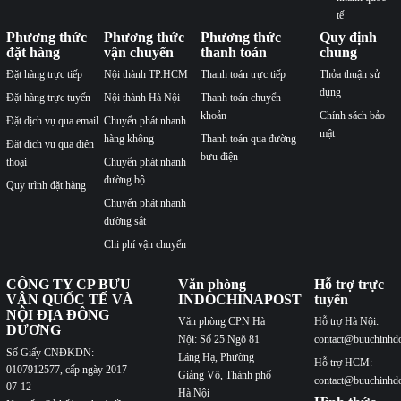
Chuyển phát
Dịch vụ phát
tiết kiệm
hàng thu tiền
(COD)
Dịch vụ
chuyển phát
nhanh quốc
tế
Phương thức
Phương thức
Phương thức
Quy định
đặt hàng
vận chuyển
thanh toán
chung
Đặt hàng trực tiếp
Nội thành TP.HCM
Thanh toán trực tiếp
Thỏa thuận sử
dụng
Đặt hàng trực tuyến
Nội thành Hà Nội
Thanh toán chuyển
khoản
Chính sách bảo
Đặt dịch vụ qua email
Chuyển phát nhanh
mật
hàng không
Thanh toán qua đường
Đặt dịch vụ qua điện
bưu điện
thoại
Chuyển phát nhanh
đường bộ
Quy trình đặt hàng
Chuyển phát nhanh
đường sắt
Chi phí vận chuyển
CÔNG TY CP BƯU
Văn phòng
Hỗ trợ trực