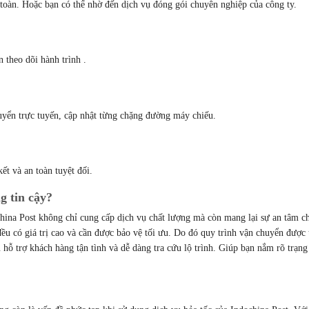
toàn. Hoặc bạn có thể nhờ đến dịch vụ đóng gói chuyên nghiệp của công ty.
n theo dõi hành trình .
huyển trực tuyến, cập nhật từng chặng đường máy chiếu.
ết và an toàn tuyệt đối.
g tin cậy?
china Post không chỉ cung cấp dịch vụ chất lượng mà còn mang lại sự an tâm c
đều có giá trị cao và cần được bảo vệ tối ưu. Do đó quy trình vận chuyển được 
 hỗ trợ khách hàng tận tình và dễ dàng tra cứu lộ trình. Giúp bạn nắm rõ trạng