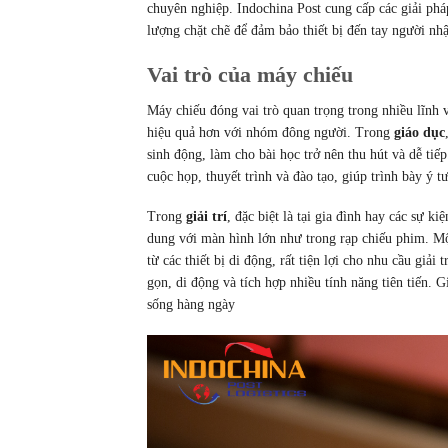
chuyên nghiệp. Indochina Post cung cấp các giải ph
lượng chặt chẽ để đảm bảo thiết bị đến tay người nhậ
Vai trò của máy chiếu
Máy chiếu đóng vai trò quan trọng trong nhiều lĩnh v
hiệu quả hơn với nhóm đông người. Trong
giáo dục
sinh động, làm cho bài học trở nên thu hút và dễ tiế
cuộc họp, thuyết trình và đào tạo, giúp trình bày ý 
Trong
giải trí
, đặc biệt là tại gia đình hay các sự 
dung với màn hình lớn như trong rạp chiếu phim. Một
từ các thiết bị di động, rất tiện lợi cho nhu cầu giả
gọn, di động và tích hợp nhiều tính năng tiên tiến.
sống hàng ngày