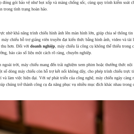
áp đóng gói bảo vệ như bọt xốp và màng chống sốc, cùng quy trình kiểm soát c
n trong tình trạng hoàn hảo.
ực nhờ khả năng trình chiếu hình ảnh lên màn hình lớn, giúp chia sẻ thông tin
, máy chiếu hỗ trợ giảng viên truyền đạt kiến thức bằng hình ảnh, video và tài 
p thu hơn. Đối với
doanh nghiệp
, máy chiếu là công cụ không thể thiếu trong 
tưởng, báo cáo số liệu một cách rõ ràng, chuyên nghiệp.
kiện ngoài trời, máy chiếu mang đến trải nghiệm xem phim hoặc thưởng thức nội
 số dòng máy chiếu còn hỗ trợ kết nối không dây, cho phép trình chiếu trực t
i trí và làm việc hiện đại. Với sự phát triển của công nghệ, máy chiếu ngày càng 
 Giúp chúng trở thành công cụ đa năng phục vụ nhiều mục đích khác nhau trong 