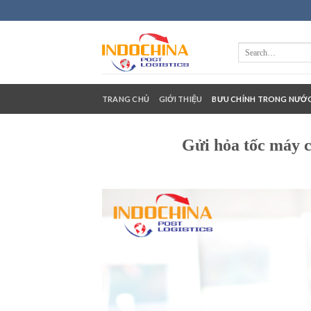
Skip
to
content
TRANG CHỦ
GIỚI THIỆU
BƯU CHÍNH TRONG NƯỚ
Gửi hỏa tốc máy c