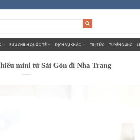
C
BƯU CHÍNH QUỐC TẾ
DỊCH VỤ KHÁC
TIN TỨC
TUYỂN DỤNG
L
hiếu mini từ Sài Gòn đi Nha Trang