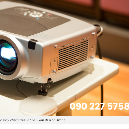
c máy chiếu mini từ Sài Gòn đi Nha Trang