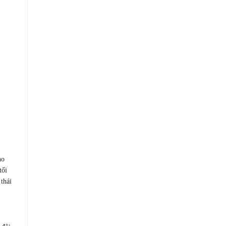
ho
tối
 thái