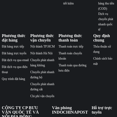
tiết kiệm
hàng thu tiền
(COD)
Dịch vụ
chuyển phát
nhanh quốc
tế
Phương thức
Phương thức
Phương thức
Quy định
đặt hàng
vận chuyển
thanh toán
chung
Đặt hàng trực tiếp
Nội thành TP.HCM
Thanh toán trực tiếp
Thỏa thuận sử
dụng
Đặt hàng trực tuyến
Nội thành Hà Nội
Thanh toán chuyển
khoản
Chính sách bảo
Đặt dịch vụ qua email
Chuyển phát nhanh
mật
hàng không
Thanh toán qua đường
Đặt dịch vụ qua điện
bưu điện
thoại
Chuyển phát nhanh
đường bộ
Quy trình đặt hàng
Chuyển phát nhanh
đường sắt
Chi phí vận chuyển
CÔNG TY CP BƯU
Văn phòng
Hỗ trợ trực
VẬN QUỐC TẾ VÀ
INDOCHINAPOST
tuyến
NỘI ĐỊA ĐÔNG