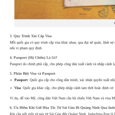
3. Quy Trình Xin Cấp Visa
Mỗi quốc gia có quy trình cấp visa khác nhau, qua đại sứ quán, lãnh sự q
nếu vi phạm quy định.
4. Passport (Hộ Chiếu) Là Gì?
Passport do chính phủ cấp, cho phép công dân xuất cảnh và nhập cảnh lạ
5. Phân Biệt Visa và Passport
Passport
: Quốc gia cấp cho công dân mình, xác nhận quyền xuất nh
Visa
: Quốc gia khác cấp, cho phép nhập cảnh tạm thời hoặc định cư.
Ví dụ, để vào Mỹ, công dân Việt Nam cần hộ chiếu Việt Nam và visa M
6. Ưu Điểm Khi Gửi Hỏa Tốc Từ Sài Gòn Đi Quảng Ninh Qua Indo
Khi cần gửi giấy tờ này từ Sài Gòn đến Quảng Ninh, Indochina Post là 