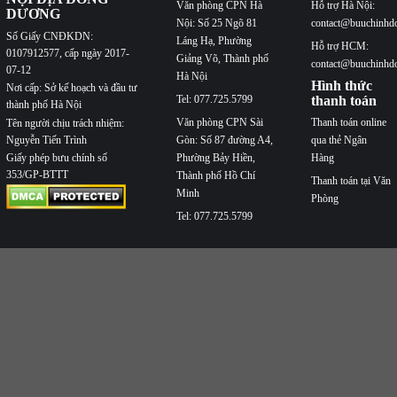
Văn phòng CPN Hà
Hỗ trợ Hà Nội:
DƯƠNG
Nội: Số 25 Ngõ 81
contact@buuchinhd
Số Giấy CNĐKDN:
Láng Hạ, Phường
Hỗ trợ HCM:
0107912577, cấp ngày 2017-
Giảng Võ, Thành phố
contact@buuchinhd
07-12
Hà Nội
Hình thức
Nơi cấp: Sở kế hoạch và đầu tư
Tel: 077.725.5799
thanh toán
thành phố Hà Nội
Văn phòng CPN Sài
Thanh toán online
Tên người chịu trách nhiệm:
Nguyễn Tiến Trình
Gòn: Số 87 đường A4,
qua thẻ Ngân
Phường Bảy Hiền,
Hàng
Giấy phép bưu chính số
353/GP-BTTT
Thành phố Hồ Chí
Thanh toán tại Văn
Minh
Phòng
Tel: 077.725.5799