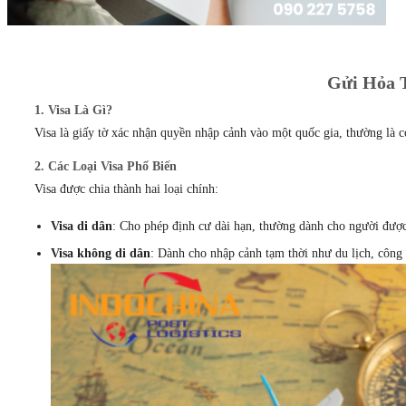
Gửi Hỏa T
1. Visa Là Gì?
Visa là giấy tờ xác nhận quyền nhập cảnh vào một quốc gia, thường là c
2. Các Loại Visa Phổ Biến
Visa được chia thành hai loại chính:
Visa di dân
: Cho phép định cư dài hạn, thường dành cho người được
Visa không di dân
: Dành cho nhập cảnh tạm thời như du lịch, công t