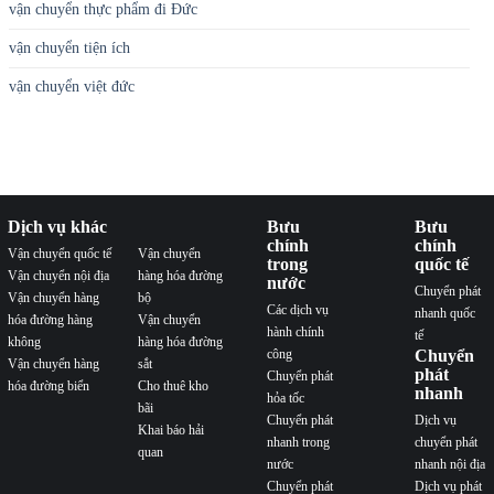
vận chuyển thực phẩm đi Đức
vận chuyển tiện ích
vận chuyển việt đức
Dịch vụ khác
Bưu
Bưu
chính
chính
Vận chuyển quốc tế
Vận chuyển
trong
quốc tế
Vận chuyển nội địa
hàng hóa đường
nước
Chuyển phát
Vận chuyển hàng
bộ
Các dịch vụ
nhanh quốc
hóa đường hàng
Vận chuyển
hành chính
tế
không
hàng hóa đường
công
Chuyển
Vận chuyển hàng
sắt
phát
Chuyển phát
hóa đường biển
Cho thuê kho
nhanh
hỏa tốc
bãi
Chuyển phát
Dịch vụ
Khai báo hải
nhanh trong
chuyển phát
quan
nước
nhanh nội địa
Chuyển phát
Dịch vụ phát