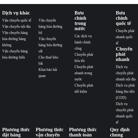
Dịch vụ khác
Bưu
Bưu
chính
chính
Vận chuyển quốc tế
Vận chuyển
trong
quốc tế
Vận chuyển nội địa
hàng hóa đường
nước
Chuyển phát
Vận chuyển hàng
bộ
Các dịch vụ
nhanh quốc
hóa đường hàng
Vận chuyển
hành chính
tế
không
hàng hóa đường
công
Chuyển
Vận chuyển hàng
sắt
phát
Chuyển phát
hóa đường biển
Cho thuê kho
nhanh
hỏa tốc
bãi
Chuyển phát
Dịch vụ
Khai báo hải
nhanh trong
chuyển phát
quan
nước
nhanh nội địa
Chuyển phát
Dịch vụ phát
tiết kiệm
hàng thu tiền
(COD)
Dịch vụ
chuyển phát
nhanh quốc
tế
Phương thức
Phương thức
Phương thức
Quy định
đặt hàng
vận chuyển
thanh toán
chung