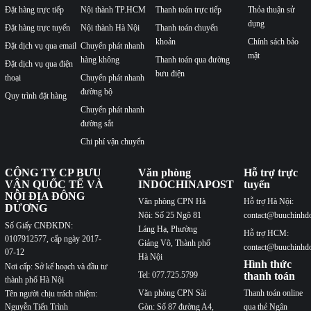
Đặt hàng trực tiếp
Nội thành TP.HCM
Thanh toán trực tiếp
Thỏa thuận sử
dụng
Đặt hàng trực tuyến
Nội thành Hà Nội
Thanh toán chuyển
khoản
Chính sách bảo
Đặt dịch vụ qua email
Chuyển phát nhanh
mật
hàng không
Thanh toán qua đường
Đặt dịch vụ qua điện
bưu điện
thoại
Chuyển phát nhanh
đường bộ
Quy trình đặt hàng
Chuyển phát nhanh
đường sắt
Chi phí vận chuyển
CÔNG TY CP BƯU
Văn phòng
Hỗ trợ trực
VẬN QUỐC TẾ VÀ
INDOCHINAPOST
tuyến
NỘI ĐỊA ĐÔNG
Văn phòng CPN Hà
Hỗ trợ Hà Nội:
DƯƠNG
Nội: Số 25 Ngõ 81
contact@buuchinhd
Số Giấy CNĐKDN:
Láng Hạ, Phường
Hỗ trợ HCM:
0107912577, cấp ngày 2017-
Giảng Võ, Thành phố
contact@buuchinhd
07-12
Hà Nội
Hình thức
Nơi cấp: Sở kế hoạch và đầu tư
Tel: 077.725.5799
thanh toán
thành phố Hà Nội
Văn phòng CPN Sài
Thanh toán online
Tên người chịu trách nhiệm:
Nguyễn Tiến Trình
Gòn: Số 87 đường A4,
qua thẻ Ngân