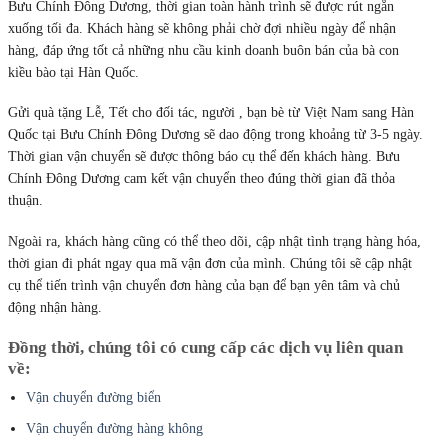
Bưu Chính Đông Dương, thời gian toàn hành trình sẽ được rút ngắn
xuống tối đa. Khách hàng sẽ không phải chờ đợi nhiều ngày để nhận
hàng, đáp ứng tốt cả những nhu cầu kinh doanh buôn bán của bà con
kiều bào tại Hàn Quốc.
Gửi quà tặng Lễ, Tết cho đối tác, người , bạn bè từ Việt Nam sang Hàn
Quốc tại Bưu Chính Đông Dương sẽ dao động trong khoảng từ 3-5 ngày.
Thời gian vận chuyển sẽ được thông báo cụ thể đến khách hàng. Bưu
Chính Đông Dương cam kết vận chuyển theo đúng thời gian đã thỏa
thuận.
Ngoài ra, khách hàng cũng có thể theo dõi, cập nhật tình trạng hàng hóa,
thời gian đi phát ngay qua mã vận đơn của mình. Chúng tôi sẽ cập nhật
cụ thể tiến trình vận chuyển đơn hàng của bạn để bạn yên tâm và chủ
động nhận hàng.
Đ
ồ
ng th
ờ
i, ch
ú
ng t
ô
i c
ó
cung c
ấ
p c
á
c d
ị
ch v
ụ
li
ê
n quan
v
ề
:
Vận chuyển đường biển
Vận chuyển đường hàng không