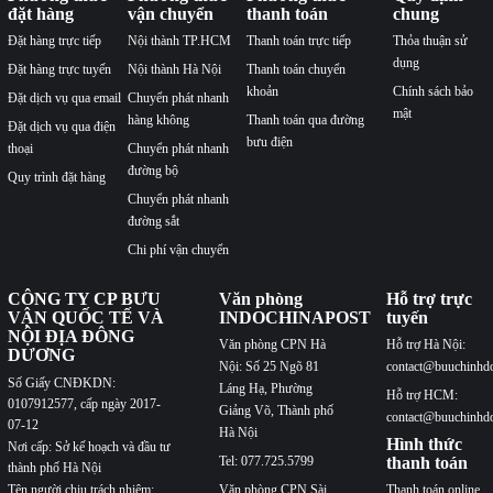
đặt hàng
vận chuyển
thanh toán
chung
Đặt hàng trực tiếp
Nội thành TP.HCM
Thanh toán trực tiếp
Thỏa thuận sử
dụng
Đặt hàng trực tuyến
Nội thành Hà Nội
Thanh toán chuyển
khoản
Chính sách bảo
Đặt dịch vụ qua email
Chuyển phát nhanh
mật
hàng không
Thanh toán qua đường
Đặt dịch vụ qua điện
bưu điện
thoại
Chuyển phát nhanh
đường bộ
Quy trình đặt hàng
Chuyển phát nhanh
đường sắt
Chi phí vận chuyển
CÔNG TY CP BƯU
Văn phòng
Hỗ trợ trực
VẬN QUỐC TẾ VÀ
INDOCHINAPOST
tuyến
NỘI ĐỊA ĐÔNG
Văn phòng CPN Hà
Hỗ trợ Hà Nội:
DƯƠNG
Nội: Số 25 Ngõ 81
contact@buuchinhd
Số Giấy CNĐKDN:
Láng Hạ, Phường
Hỗ trợ HCM:
0107912577, cấp ngày 2017-
Giảng Võ, Thành phố
contact@buuchinhd
07-12
Hà Nội
Hình thức
Nơi cấp: Sở kế hoạch và đầu tư
Tel: 077.725.5799
thanh toán
thành phố Hà Nội
Văn phòng CPN Sài
Thanh toán online
Tên người chịu trách nhiệm: