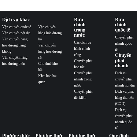
Dịch vụ khác
Bưu
Bưu
chính
chính
Vận chuyển quốc tế
Vận chuyển
trong
quốc tế
Vận chuyển nội địa
hàng hóa đường
nước
Chuyển phát
Vận chuyển hàng
bộ
Các dịch vụ
nhanh quốc
hóa đường hàng
Vận chuyển
hành chính
tế
không
hàng hóa đường
công
Chuyển
Vận chuyển hàng
sắt
phát
Chuyển phát
hóa đường biển
Cho thuê kho
nhanh
hỏa tốc
bãi
Chuyển phát
Dịch vụ
Khai báo hải
nhanh trong
chuyển phát
quan
nước
nhanh nội địa
Chuyển phát
Dịch vụ phát
tiết kiệm
hàng thu tiền
(COD)
Dịch vụ
chuyển phát
nhanh quốc
tế
Phương thức
Phương thức
Phương thức
Quy định