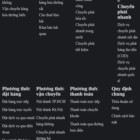
tế
không
hàng hóa đường
công
Chuyển
Vận chuyển hàng
sắt
phát
Chuyển phát
hóa đường biển
Cho thuê kho
nhanh
hỏa tốc
bãi
Chuyển phát
Dịch vụ
Khai báo hải
nhanh trong
chuyển phát
quan
nước
nhanh nội địa
Chuyển phát
Dịch vụ phát
tiết kiệm
hàng thu tiền
(COD)
Dịch vụ
chuyển phát
nhanh quốc
tế
Phương thức
Phương thức
Phương thức
Quy định
đặt hàng
vận chuyển
thanh toán
chung
Đặt hàng trực tiếp
Nội thành TP.HCM
Thanh toán trực tiếp
Thỏa thuận sử
dụng
Đặt hàng trực tuyến
Nội thành Hà Nội
Thanh toán chuyển
khoản
Chính sách bảo
Đặt dịch vụ qua email
Chuyển phát nhanh
mật
hàng không
Thanh toán qua đường
Đặt dịch vụ qua điện
bưu điện
thoại
Chuyển phát nhanh
đường bộ