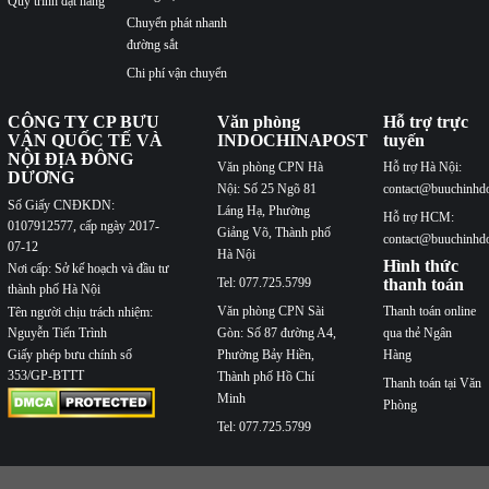
Quy trình đặt hàng
Chuyển phát nhanh
đường sắt
Chi phí vận chuyển
CÔNG TY CP BƯU
Văn phòng
Hỗ trợ trực
VẬN QUỐC TẾ VÀ
INDOCHINAPOST
tuyến
NỘI ĐỊA ĐÔNG
Văn phòng CPN Hà
Hỗ trợ Hà Nội:
DƯƠNG
Nội: Số 25 Ngõ 81
contact@buuchinhd
Số Giấy CNĐKDN:
Láng Hạ, Phường
Hỗ trợ HCM:
0107912577, cấp ngày 2017-
Giảng Võ, Thành phố
contact@buuchinhd
07-12
Hà Nội
Hình thức
Nơi cấp: Sở kế hoạch và đầu tư
Tel: 077.725.5799
thanh toán
thành phố Hà Nội
Văn phòng CPN Sài
Thanh toán online
Tên người chịu trách nhiệm:
Nguyễn Tiến Trình
Gòn: Số 87 đường A4,
qua thẻ Ngân
Phường Bảy Hiền,
Hàng
Giấy phép bưu chính số
353/GP-BTTT
Thành phố Hồ Chí
Thanh toán tại Văn
Minh
Phòng
Tel: 077.725.5799