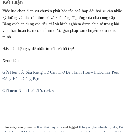
Kết Luận
Việc lựa chọn dịch vụ chuyển phát hỏa tốc phù hợp đòi hỏi sự cân nhắc
kỹ lưỡng về nhu cầu thực tế và khả năng đáp ứng của nhà cung cấp.
Bằng cách áp dụng các tiêu chí và kinh nghiệm được chia sẻ trong bài
viết, bạn hoàn toàn có thể tìm được giải pháp vận chuyển tối ưu cho
mình.
Hãy liên hệ ngay để nhận tư vấn và hỗ trợ!
Xem thêm
Gửi Hỏa Tốc Sầu Riêng Từ Cần Thơ Đi Thanh Hóa – Indochina Post
Đồng Hành Cùng Bạn
Gửi nem Ninh Hoà đi Yaroslavl
This entry was posted in
Kiến thức logistics
and tagged
#chuyển phát nhanh nội địa
,
Bưu
chính Đông Dương
,
chuyển phát hỏa tốc
,
Chuyển phát nhanh hàng hóa Quốc tế
,
Hướng