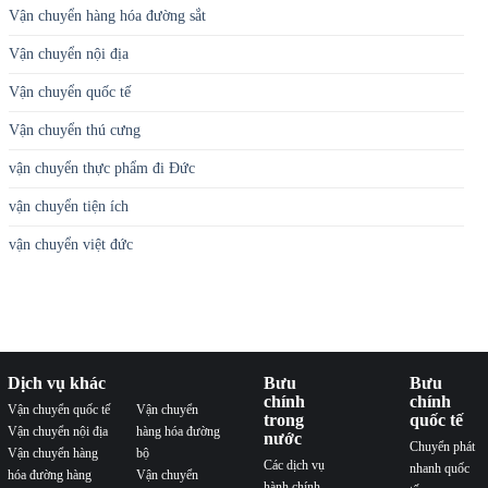
Vận chuyển hàng hóa đường sắt
Vận chuyển nội địa
Vận chuyển quốc tế
Vận chuyển thú cưng
vận chuyển thực phẩm đi Đức
vận chuyển tiện ích
vận chuyển việt đức
Dịch vụ khác
Bưu
Bưu
chính
chính
Vận chuyển quốc tế
Vận chuyển
trong
quốc tế
Vận chuyển nội địa
hàng hóa đường
nước
Chuyển phát
Vận chuyển hàng
bộ
Các dịch vụ
nhanh quốc
hóa đường hàng
Vận chuyển
hành chính