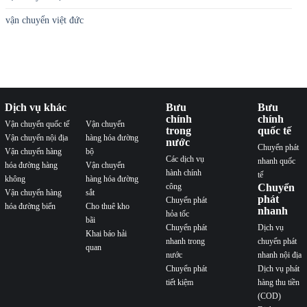
vận chuyển việt đức
Dịch vụ khác
Bưu
Bưu
chính
chính
Vận chuyển quốc tế
Vận chuyển
trong
quốc tế
Vận chuyển nội địa
hàng hóa đường
nước
Chuyển phát
Vận chuyển hàng
bộ
Các dịch vụ
nhanh quốc
hóa đường hàng
Vận chuyển
hành chính
tế
không
hàng hóa đường
công
Chuyển
Vận chuyển hàng
sắt
phát
Chuyển phát
hóa đường biển
Cho thuê kho
nhanh
hỏa tốc
bãi
Chuyển phát
Dịch vụ
Khai báo hải
nhanh trong
chuyển phát
quan
nước
nhanh nội địa
Chuyển phát
Dịch vụ phát
tiết kiệm
hàng thu tiền
(COD)