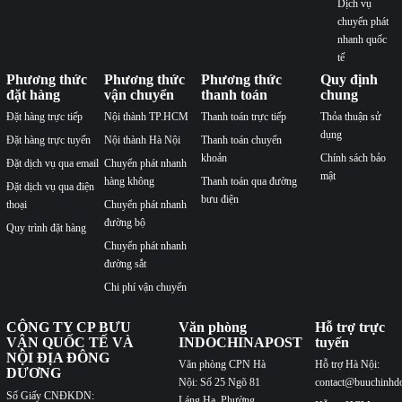
Dịch vụ
chuyển phát
nhanh quốc
tế
Phương thức
Phương thức
Phương thức
Quy định
đặt hàng
vận chuyển
thanh toán
chung
Đặt hàng trực tiếp
Nội thành TP.HCM
Thanh toán trực tiếp
Thỏa thuận sử
dụng
Đặt hàng trực tuyến
Nội thành Hà Nội
Thanh toán chuyển
khoản
Chính sách bảo
Đặt dịch vụ qua email
Chuyển phát nhanh
mật
hàng không
Thanh toán qua đường
Đặt dịch vụ qua điện
bưu điện
thoại
Chuyển phát nhanh
đường bộ
Quy trình đặt hàng
Chuyển phát nhanh
đường sắt
Chi phí vận chuyển
CÔNG TY CP BƯU
Văn phòng
Hỗ trợ trực
VẬN QUỐC TẾ VÀ
INDOCHINAPOST
tuyến
NỘI ĐỊA ĐÔNG
Văn phòng CPN Hà
Hỗ trợ Hà Nội:
DƯƠNG
Nội: Số 25 Ngõ 81
contact@buuchinhd
Số Giấy CNĐKDN:
Láng Hạ, Phường