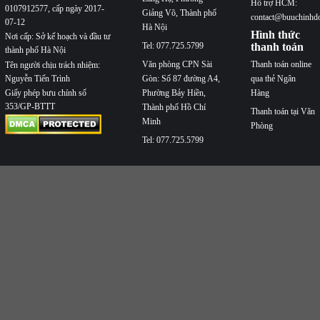
Hỗ trợ HCM:
0107912577, cấp ngày 2017-
Giảng Võ, Thành phố
contact@buuchinhd
07-12
Hà Nội
Hình thức
Nơi cấp: Sở kế hoạch và đầu tư
Tel: 077.725.5799
thanh toán
thành phố Hà Nội
Văn phòng CPN Sài
Thanh toán online
Tên người chịu trách nhiệm:
Nguyễn Tiến Trình
Gòn: Số 87 đường A4,
qua thẻ Ngân
Phường Bảy Hiền,
Hàng
Giấy phép bưu chính số
353/GP-BTTT
Thành phố Hồ Chí
Thanh toán tại Văn
Minh
Phòng
Tel: 077.725.5799