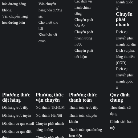
Các dịch vụ
nhanh quốc
hóa đường hàng
Vận chuyển
hành chính
tế
không
hàng hóa đường
công
Chuyển
Vận chuyển hàng
sắt
phát
Chuyển phát
hóa đường biển
Cho thuê kho
nhanh
hỏa tốc
bãi
Chuyển phát
Dịch vụ
Khai báo hải
nhanh trong
chuyển phát
quan
nước
nhanh nội địa
Chuyển phát
Dịch vụ phát
tiết kiệm
hàng thu tiền
(COD)
Dịch vụ
chuyển phát
nhanh quốc
tế
Phương thức
Phương thức
Phương thức
Quy định
đặt hàng
vận chuyển
thanh toán
chung
Đặt hàng trực tiếp
Nội thành TP.HCM
Thanh toán trực tiếp
Thỏa thuận sử
dụng
Đặt hàng trực tuyến
Nội thành Hà Nội
Thanh toán chuyển
khoản
Chính sách bảo
Đặt dịch vụ qua email
Chuyển phát nhanh
mật
hàng không
Thanh toán qua đường
Đặt dịch vụ qua điện
bưu điện
thoại
Chuyển phát nhanh