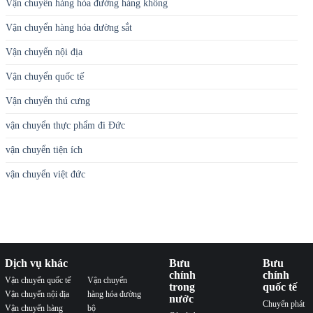
Vận chuyển hàng hóa đường hàng không
Vận chuyển hàng hóa đường sắt
Vận chuyển nội địa
Vận chuyển quốc tế
Vận chuyển thú cưng
vận chuyển thực phẩm đi Đức
vận chuyển tiện ích
vận chuyển việt đức
Dịch vụ khác
Bưu
Bưu
chính
chính
Vận chuyển quốc tế
Vận chuyển
trong
quốc tế
Vận chuyển nội địa
hàng hóa đường
nước
Chuyển phát
Vận chuyển hàng
bộ