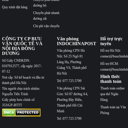
đường bộ
Quy trình đặt hàng
Chuyển phát nhanh
đường sắt
Chi phí vận chuyển
CÔNG TY CP BƯU
Văn phòng
Hỗ trợ trực
VẬN QUỐC TẾ VÀ
INDOCHINAPOST
tuyến
NỘI ĐỊA ĐÔNG
Văn phòng CPN Hà
Hỗ trợ Hà Nội:
DƯƠNG
Nội: Số 25 Ngõ 81
contact@buuchinhd
Số Giấy CNĐKDN:
Láng Hạ, Phường
Hỗ trợ HCM:
0107912577, cấp ngày 2017-
Giảng Võ, Thành phố
contact@buuchinhd
07-12
Hà Nội
Hình thức
Nơi cấp: Sở kế hoạch và đầu tư
Tel: 077.725.5799
thanh toán
thành phố Hà Nội
Văn phòng CPN Sài
Thanh toán online
Tên người chịu trách nhiệm:
Nguyễn Tiến Trình
Gòn: Số 87 đường A4,
qua thẻ Ngân
Phường Bảy Hiền,
Hàng
Giấy phép bưu chính số
353/GP-BTTT
Thành phố Hồ Chí
Thanh toán tại Văn
Minh
Phòng
Tel: 077.725.5799