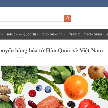
C
BƯU CHÍNH QUỐC TẾ
DỊCH VỤ KHÁC
TIN TỨC
TUYỂN DỤNG
L
chuyển hàng hóa từ Hàn Quốc về Việt Nam