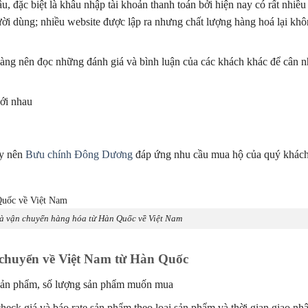
u, đặc biệt là khâu nhập tài khoản thanh toán bởi hiện nay có rất nhiều
ười dùng; nhiều website được lập ra nhưng chất lượng hàng hoá lại kh
 hàng nên đọc những đánh giá và bình luận của các khách khác để cân 
với nhau
ậy nên
Bưu chính Đông Dương
đáp ứng nhu cầu mua hộ của quý khách
.
à vận chuyển hàng hóa từ Hàn Quốc về Việt Nam
 chuyển về Việt Nam từ Hàn Quốc
sản phẩm, số lượng sản phẩm muốn mua
heck giá và báo rate sản phẩm theo loại sản phẩm và thời gian giao nh