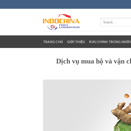
Skip
to
content
TRANG CHỦ
GIỚI THIỆU
BƯU CHÍNH TRONG NƯỚ
Dịch vụ mua hộ và vận 