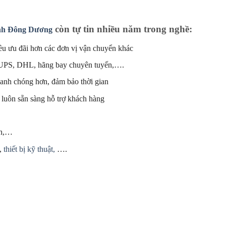
còn tự tin nhiều năm trong nghề:
nh Đông Dương
ều ưu đãi hơn các đơn vị vận chuyển khác
a UPS, DHL, hãng bay chuyên tuyến,….
anh chóng hơn, đảm bảo thời gian
 luôn sẵn sàng hỗ trợ khách hàng
nh,…
,
thiết bị kỹ thuật,
….