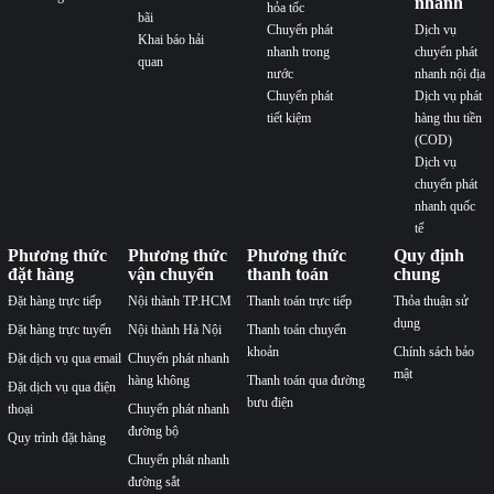
nhanh
hỏa tốc
bãi
Chuyển phát
Dịch vụ
Khai báo hải
nhanh trong
chuyển phát
quan
nước
nhanh nội địa
Chuyển phát
Dịch vụ phát
tiết kiệm
hàng thu tiền
(COD)
Dịch vụ
chuyển phát
nhanh quốc
tế
Phương thức
Phương thức
Phương thức
Quy định
đặt hàng
vận chuyển
thanh toán
chung
Đặt hàng trực tiếp
Nội thành TP.HCM
Thanh toán trực tiếp
Thỏa thuận sử
dụng
Đặt hàng trực tuyến
Nội thành Hà Nội
Thanh toán chuyển
khoản
Chính sách bảo
Đặt dịch vụ qua email
Chuyển phát nhanh
mật
hàng không
Thanh toán qua đường
Đặt dịch vụ qua điện
bưu điện
thoại
Chuyển phát nhanh
đường bộ
Quy trình đặt hàng
Chuyển phát nhanh
đường sắt