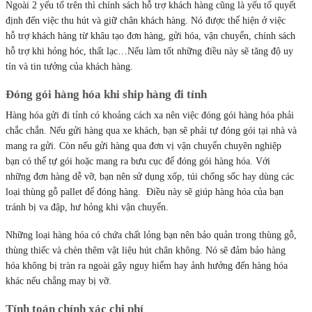
Ngoài 2 yếu tố trên thì chính sách hỗ trợ khách hàng cũng là yếu tố quyết
định đến việc thu hút và giữ chân khách hàng. Nó được thể hiện ở việc
hỗ trợ khách hàng từ khâu tạo đơn hàng, gửi hóa, vận chuyển, chính sách
hỗ trợ khi hỏng hóc, thất lạc…Nếu làm tốt những điều này sẽ tăng độ uy
tín và tin tưởng của khách hàng.
Đóng gói hàng hóa khi ship hàng đi tỉnh
Hàng hóa gửi đi tỉnh có khoảng cách xa nên việc đóng gói hàng hóa phải
chắc chắn. Nếu gửi hàng qua xe khách, bạn sẽ phải tự đóng gói tại nhà và
mang ra gửi. Còn nếu gửi hàng qua đơn vị vận chuyển chuyên nghiệp
bạn có thể tự gói hoặc mang ra bưu cục để đóng gói hàng hóa. Với
những đơn hàng dễ vỡ, bạn nên sử dụng xốp, túi chống sốc hay dùng các
loại thùng gỗ pallet để đóng hàng. Điều này sẽ giúp hàng hóa của bạn
tránh bị va đập, hư hỏng khi vận chuyển.
Những loại hàng hóa có chứa chất lỏng bạn nên bảo quản trong thùng gỗ,
thùng thiếc và chèn thêm vật liệu hút chân không. Nó sẽ đảm bảo hàng
hóa không bị tràn ra ngoài gây nguy hiểm hay ảnh hưởng đến hàng hóa
khác nếu chẳng may bị vỡ.
Tính toán chính xác chi phí