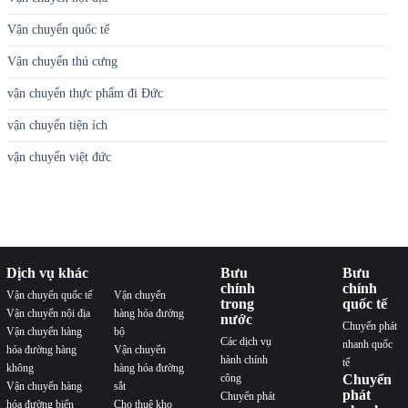
Vận chuyển quốc tế
Vận chuyển thú cưng
vận chuyển thực phẩm đi Đức
vận chuyển tiện ích
vận chuyển việt đức
Dịch vụ khác
Bưu
Bưu
chính
chính
Vận chuyển quốc tế
Vận chuyển
trong
quốc tế
Vận chuyển nội địa
hàng hóa đường
nước
Chuyển phát
Vận chuyển hàng
bộ
Các dịch vụ
nhanh quốc
hóa đường hàng
Vận chuyển
hành chính
tế
không
hàng hóa đường
công
Chuyển
Vận chuyển hàng
sắt
phát
Chuyển phát
hóa đường biển
Cho thuê kho