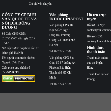
Chi phí vận chuyển
CÔNG TY CP BƯU
Văn phòng
Hỗ trợ trực
VẬN QUỐC TẾ VÀ
INDOCHINAPOST
tuyến
NỘI ĐỊA ĐÔNG
Văn phòng CPN Hà
Hỗ trợ Hà Nội:
DƯƠNG
Nội: Số 25 Ngõ 81
contact@buuchinhd
Số Giấy CNĐKDN:
Láng Hạ, Phường
Hỗ trợ HCM:
0107912577, cấp ngày 2017-
Giảng Võ, Thành phố
contact@buuchinhd
07-12
Hà Nội
Hình thức
Nơi cấp: Sở kế hoạch và đầu tư
Tel: 077.725.5799
thanh toán
thành phố Hà Nội
Văn phòng CPN Sài
Thanh toán online
Tên người chịu trách nhiệm:
Nguyễn Tiến Trình
Gòn: Số 87 đường A4,
qua thẻ Ngân
Phường Bảy Hiền,
Hàng
Giấy phép bưu chính số
353/GP-BTTT
Thành phố Hồ Chí
Thanh toán tại Văn
Minh
Phòng
Tel: 077.725.5799