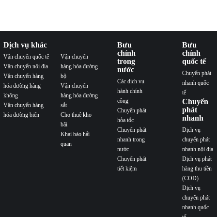
Dịch vụ khác
Bưu
Bưu
chính
chính
Vận chuyển quốc tế
Vận chuyển
trong
quốc tế
Vận chuyển nội địa
hàng hóa đường
nước
Chuyển phát
Vận chuyển hàng
bộ
Các dịch vụ
nhanh quốc
hóa đường hàng
Vận chuyển
hành chính
tế
không
hàng hóa đường
công
Chuyển
Vận chuyển hàng
sắt
phát
Chuyển phát
hóa đường biển
Cho thuê kho
nhanh
hỏa tốc
bãi
Chuyển phát
Dịch vụ
Khai báo hải
nhanh trong
chuyển phát
quan
nước
nhanh nội địa
Chuyển phát
Dịch vụ phát
tiết kiệm
hàng thu tiền
(COD)
Dịch vụ
chuyển phát
nhanh quốc
tế