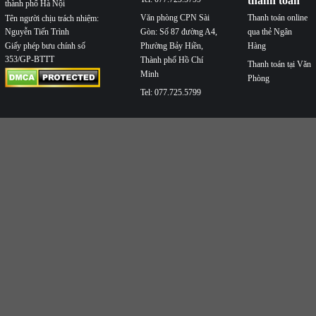
thanh toán
thành phố Hà Nội
Văn phòng CPN Sài
Thanh toán online
Tên người chịu trách nhiệm:
Nguyễn Tiến Trình
Gòn: Số 87 đường A4,
qua thẻ Ngân
Phường Bảy Hiền,
Hàng
Giấy phép bưu chính số
353/GP-BTTT
Thành phố Hồ Chí
Thanh toán tại Văn
Minh
Phòng
Tel: 077.725.5799