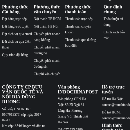
Phương thức
Phương thức
Phương thức
Quy định
đặt hàng
vận chuyển
thanh toán
chung
Đặt hàng trực tiếp
Nội thành TP.HCM
Thanh toán trực tiếp
Thỏa thuận sử
dụng
Đặt hàng trực tuyến
Nội thành Hà Nội
Thanh toán chuyển
khoản
Chính sách bảo
Đặt dịch vụ qua email
Chuyển phát nhanh
mật
hàng không
Thanh toán qua đường
Đặt dịch vụ qua điện
bưu điện
thoại
Chuyển phát nhanh
đường bộ
Quy trình đặt hàng
Chuyển phát nhanh
đường sắt
Chi phí vận chuyển
CÔNG TY CP BƯU
Văn phòng
Hỗ trợ trực
VẬN QUỐC TẾ VÀ
INDOCHINAPOST
tuyến
NỘI ĐỊA ĐÔNG
Văn phòng CPN Hà
Hỗ trợ Hà Nội:
DƯƠNG
Nội: Số 25 Ngõ 81
contact@buuchinhd
Số Giấy CNĐKDN:
Láng Hạ, Phường
Hỗ trợ HCM:
0107912577, cấp ngày 2017-
Giảng Võ, Thành phố
contact@buuchinhd
07-12
Hà Nội
Hình thức
Nơi cấp: Sở kế hoạch và đầu tư
Tel: 077.725.5799