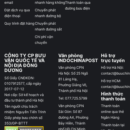
email
nhanh hàng không
Thanh toán qua
đường bưu điện
Đặt dịch vụ qua
Chuyển phát
điện thoại
nhanh đường bộ
Quy trình đặt hàng
Chuyển phát
nhanh đường sắt
Chi phí vận
chuyển
CÔNG TY CP BƯU
Văn phòng
Hỗ trợ
VẬN QUỐC TẾ VÀ
INDOCHINAPOST
trực tuyến
NỘI ĐỊA ĐÔNG
Văn phòng CPN
Hỗ trợ Hà Nội:
DƯƠNG
Hà Nội: Số 25 Ngõ
contact@buuchi
Số Giấy CNĐKDN:
81 Láng Hạ,
Hỗ trợ HCM:
0107912577, cấp ngày
Phường Giảng Võ,
contact@buuchi
2017-07-12
Thành phố Hà Nội
Hình thức
Nơi cấp: Sở kế hoạch và
thanh toán
Tel: 077.725.5799
đầu tư thành phố Hà Nội
Văn phòng CPN
Thanh toán
Tên người chịu trách
Sài Gòn: Số 87
online qua thẻ
nhiệm: Nguyễn Tiến Trình
đường A4, Phường
Ngân Hàng
Giấy phép bưu chính số
Bảy Hiền, Thành
353/GP-BTTT
Thanh toán tại
phố Hồ Chí Minh