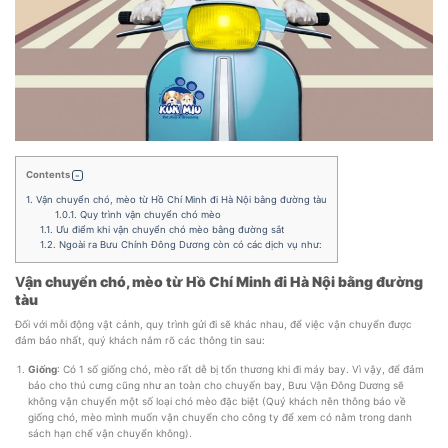
Contents
1.
Vận chuyển chó, mèo từ Hồ Chí Minh đi Hà Nội bằng đường tàu
1.0.1.
Quy trình vận chuyển chó mèo
1.1.
Ưu điểm khi vận chuyển chó mèo bằng đường sắt
1.2.
Ngoài ra Bưu Chính Đông Dương còn có các dịch vụ như:
V
ận chuyển chó, mèo từ Hồ Chí Minh đi Hà Nội bằng đường
tàu
Đối với mỗi động vật cảnh, quy trình gửi đi sẽ khác nhau, để việc vận chuyển được
đảm bảo nhất, quý khách nắm rõ các thông tin sau:
Giống
: Có 1 số giống chó, mèo rất dễ bị tổn thương khi đi máy bay. Vì vậy, để đảm
bảo cho thú cưng cũng như an toàn cho chuyến bay, Bưu Vận Đông Dương sẽ
không vận chuyển một số loại chó mèo đặc biệt (Quý khách nên thông báo về
giống chó, mèo mình muốn vận chuyển cho công ty để xem có nằm trong danh
sách hạn chế vận chuyển không).