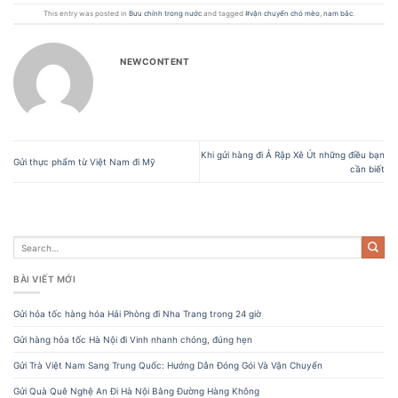
This entry was posted in
Bưu chính trong nước
and tagged
#vận chuyển chó mèo
,
nam bắc
.
NEWCONTENT
Khi gửi hàng đi Ả Rập Xê Út những điều bạn
Gửi thực phẩm từ Việt Nam đi Mỹ
cần biết
BÀI VIẾT MỚI
Gửi hỏa tốc hàng hóa Hải Phòng đi Nha Trang trong 24 giờ
Gửi hàng hỏa tốc Hà Nội đi Vinh nhanh chóng, đúng hẹn
Gửi Trà Việt Nam Sang Trung Quốc: Hướng Dẫn Đóng Gói Và Vận Chuyển
Gửi Quà Quê Nghệ An Đi Hà Nội Bằng Đường Hàng Không