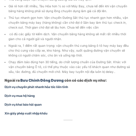
Giá rẻ hơn rất nhiều, Tàu Hỏa hơn ½ so với Máy Bay, chưa kể đến khi vận chuyển
bằng hàng không phải sử dụng lồng chuyên dụng làm giá cả đội lên.
Thủ tục nhanh gọn hơn: Vận chuyển Đường Sắt thủ tục nhanh gọn hơn nhiều, vận
chuyển bằng máy bay (hàng không) cần chờ đợi ở Sân bay làm thủ tục check in,
check out. Thời gian chờ đợi sẽ lâu hơn. Chưa kể đến việc cần
có đủ các giấy tờ kiểm dịch. Vận chuyển bằng hàng không sẽ mất rất nhiều thời
gian cho cả người gửi và người nhận.
Ngoài ra, 1 điểm rất quan trọng: vận chuyển thú cưng bằng ô tô hay máy bay đều
cho thú cưng vào cốp xe, kho hàng. Như vậy, suốt quãng đường vận chuyển sẽ
không có người chăm sóc, cho ăn và uống kịp thời.
Chạy đảm bảo đúng hẹn 30 tiếng, do chất lượng chuẩn của Đường Sắt. Khác với
vận chuyển bằng Ô tô, có thể phụ thuộc vào các yếu tố khách quan như đường sá
xấu, tắc đường, đủ chuyến mới chở. Máy bay tuyến nội địa luôn bị delay..
Ngoài ra
Bưu Chính Đông Dương
còn có các dịch vụ như:
Dịch vụ chuyển phát nhanh hỏa tốc liên tỉnh
Dịch vụ mua hộ hàng
Dịch vụ khai báo hải quan
Xin giấy phép xuất nhập khẩu