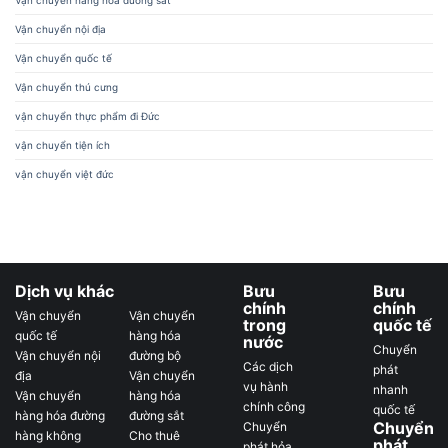
Vận chuyển hàng hóa đường sắt
Vận chuyển nội địa
Vận chuyển quốc tế
Vận chuyển thú cưng
vận chuyển thực phẩm đi Đức
vận chuyển tiện ích
vận chuyển việt đức
Dịch vụ khác
Bưu
Bưu
chính
chính
Vận chuyển
Vận chuyển
trong
quốc tế
quốc tế
hàng hóa
nước
Chuyển
Vận chuyển nội
đường bộ
Các dịch
phát
địa
Vận chuyển
vụ hành
nhanh
Vận chuyển
hàng hóa
chính công
quốc tế
hàng hóa đường
đường sắt
Chuyển
Chuyển
hàng không
Cho thuê
phát
phát hỏa