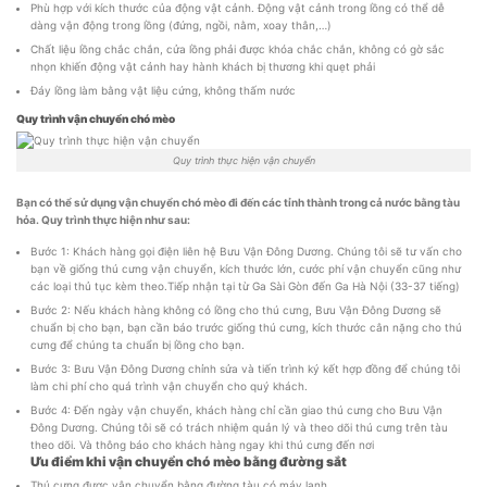
Phù hợp với kích thước của động vật cảnh. Động vật cảnh trong lồng có thể dễ
dàng vận động trong lồng (đứng, ngồi, nằm, xoay thân,…)
Chất liệu lồng chắc chắn, cửa lồng phải được khóa chắc chắn, không có gờ sắc
nhọn khiến động vật cảnh hay hành khách bị thương khi quẹt phải
Đáy lồng làm bằng vật liệu cứng, không thấm nước
Quy trình vận chuyển chó mèo
Quy trình thực hiện vận chuyển
Bạn có thể sử dụng vận chuyển chó mèo
đi đến các tỉnh thành trong cả nước bằng tàu
hỏa. Quy trình thực hiện như sau:
Bước 1: Khách hàng gọi điện liên hệ Bưu Vận Đông Dương. Chúng tôi sẽ tư vấn cho
bạn về giống thú cưng vận chuyển, kích thước lớn, cước phí vận chuyển cũng như
các loại thủ tục kèm theo.Tiếp nhận tại từ Ga Sài Gòn đến Ga Hà Nội (33-37 tiếng)
Bước 2: Nếu khách hàng không có lồng cho thú cưng, Bưu Vận Đông Dương sẽ
chuẩn bị cho bạn, bạn cần báo trước giống thú cưng, kích thước cân nặng cho thú
cưng để chúng ta chuẩn bị lồng cho bạn.
Bước 3: Bưu Vận Đông Dương chỉnh sửa và tiến trình ký kết hợp đồng để chúng tôi
làm chi phí cho quá trình vận chuyển cho quý khách.
Bước 4: Đến ngày vận chuyển, khách hàng chỉ cần giao thú cưng cho Bưu Vận
Đông Dương. Chúng tôi sẽ có trách nhiệm quản lý và theo dõi thú cưng trên tàu
theo dõi. Và thông báo cho khách hàng ngay khi thú cưng đến nơi
Ưu điểm khi vận chuyển chó mèo bằng đường sắt
Thú cưng được vận chuyển bằng đường tàu có máy lạnh