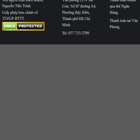
Tên người chịu trách nhiệm:
Nguyễn Tiến Trình
Gòn: Số 87 đường A4,
qua thẻ Ngân
Phường Bảy Hiền,
Hàng
Giấy phép bưu chính số
353/GP-BTTT
Thành phố Hồ Chí
Thanh toán tại Văn
Minh
Phòng
Tel: 077.725.5799