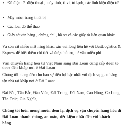
Đồ điện tử: điện thoại , máy tính, ti vi, tủ lạnh, các linh kiện điện tử
…
Máy móc, trang thiết bị
Các loại đồ thể thao
Giấy tờ văn bằng , chứng chỉ , hồ sơ và các giấy tờ liên quan khác.
Và còn rất nhiều mặt hàng khác, xin vui lòng liên hê với BestLogistics &
Express để biết thêm chi tiết và được hỗ trợ, tư vấn miễn phí.
Vận chuyển hàng hóa từ Việt Nam sang Đài Loan cung cấp
door to
door đến khắp nơi ở Đài Loan
Chúng tôi mang đến cho bạn sự tiện lợi bậc nhất với dịch vụ giao hàng
tận nhà tại khắp nơi ở Đài Loan:
Đài Bắc, Tân Bắc, Đào Viên, Đài Trung, Đài Nam, Cao Hùng, Cơ Long,
Tân Trúc, Gia Nghĩa,..
Chúng tôi luôn mong muốn đem lại dịch vụ vận chuyển hàng hóa đi
Đài Loan nhanh chóng, an toàn, tiết kiệm nhất đến với khách
hàng.