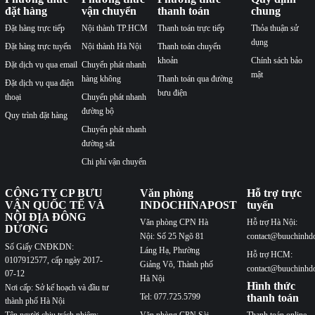
đặt hàng
vận chuyển
thanh toán
chung
Đặt hàng trực tiếp
Nội thành TP.HCM
Thanh toán trực tiếp
Thỏa thuận sử
dụng
Đặt hàng trực tuyến
Nội thành Hà Nội
Thanh toán chuyển
khoản
Chính sách bảo
Đặt dịch vụ qua email
Chuyển phát nhanh
mật
hàng không
Thanh toán qua đường
Đặt dịch vụ qua điện
bưu điện
thoại
Chuyển phát nhanh
đường bộ
Quy trình đặt hàng
Chuyển phát nhanh
đường sắt
Chi phí vận chuyển
CÔNG TY CP BƯU
Văn phòng
Hỗ trợ trực
VẬN QUỐC TẾ VÀ
INDOCHINAPOST
tuyến
NỘI ĐỊA ĐÔNG
Văn phòng CPN Hà
Hỗ trợ Hà Nội:
DƯƠNG
Nội: Số 25 Ngõ 81
contact@buuchinhd
Số Giấy CNĐKDN:
Láng Hạ, Phường
Hỗ trợ HCM:
0107912577, cấp ngày 2017-
Giảng Võ, Thành phố
contact@buuchinhd
07-12
Hà Nội
Hình thức
Nơi cấp: Sở kế hoạch và đầu tư
Tel: 077.725.5799
thanh toán
thành phố Hà Nội
Văn phòng CPN Sài
Thanh toán online