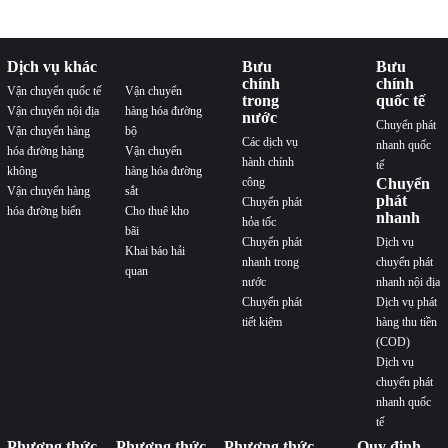
Dịch vụ khác
Bưu
Bưu
chính
chính
Vận chuyển quốc tế
Vận chuyển
trong
quốc tế
Vận chuyển nội địa
hàng hóa đường
nước
Chuyển phát
Vận chuyển hàng
bộ
Các dịch vụ
nhanh quốc
hóa đường hàng
Vận chuyển
hành chính
tế
không
hàng hóa đường
công
Chuyển
Vận chuyển hàng
sắt
phát
Chuyển phát
hóa đường biển
Cho thuê kho
nhanh
hỏa tốc
bãi
Chuyển phát
Dịch vụ
Khai báo hải
nhanh trong
chuyển phát
quan
nước
nhanh nội địa
Chuyển phát
Dịch vụ phát
tiết kiệm
hàng thu tiền
(COD)
Dịch vụ
chuyển phát
nhanh quốc
tế
Phương thức
Phương thức
Phương thức
Quy định