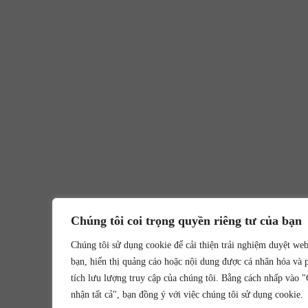
Chúng tôi coi trọng quyền riêng tư của bạn
Chúng tôi sử dụng cookie để cải thiện trải nghiệm duyệt we
bạn, hiển thị quảng cáo hoặc nội dung được cá nhân hóa và 
tích lưu lượng truy cập của chúng tôi. Bằng cách nhấp vào 
nhận tất cả", bạn đồng ý với việc chúng tôi sử dụng cookie.