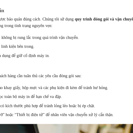
in
 được bảo quản đúng cách. Chúng tôi sử dụng
quy trình đóng gói và vận chuy
g trong tình trạng nguyên vẹn:
không bị rung lắc trong quá trình vận chuyển.
 linh kiện bên trong.
 dụng để giữ cố định máy in.
ách hàng cần tuân thủ các yêu cầu đóng gói sau:
háo khay giấy, hộp mực và các phụ kiện đi kèm để tránh hư hỏng.
ọc toàn bộ máy in để hạn chế va đập.
có kích thước phù hợp để tránh lỏng lẻo hoặc bị ép chặt.
ỡ” hoặc “Thiết bị điện tử” để nhân viên vận chuyển xử lý cẩn thận.