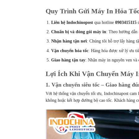
Quy Trình Gửi Máy In Hỏa Tố
Liên hệ Indochinopost
qua hotline
0903415115
đ
Chuẩn bị và đóng gói máy in
: Theo hướng dẫn 
Nhận hàng tận nơi
: Chúng tôi hỗ trợ lấy hàng t
Vận chuyển hỏa tốc
: Hàng hóa được xử lý ưu ti
Giao hàng tận tay
: Nhận máy in nguyên vẹn và 
Lợi Ích Khi Vận Chuyển Máy I
1. Vận chuyển siêu tốc – Giao hàng đ
Với hệ thống vận chuyển tối ưu, Indochinapost cam
không hoặc kết hợp đường bộ cao tốc. Khách hàng c