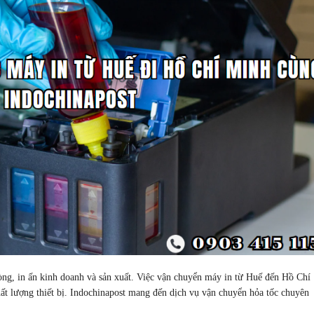
hòng, in ấn kinh doanh và sản xuất. Việc vận chuyển máy in từ Huế đến Hồ Chí
ất lượng thiết bị. Indochinapost mang đến dịch vụ vận chuyển hỏa tốc chuyên