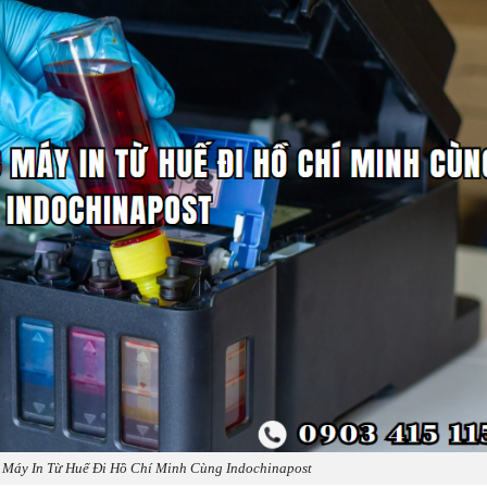
Máy In Từ Huế Đi Hồ Chí Minh Cùng Indochinapost