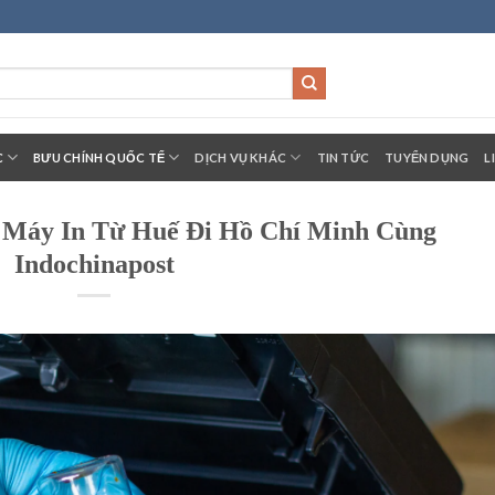
C
BƯU CHÍNH QUỐC TẾ
DỊCH VỤ KHÁC
TIN TỨC
TUYỂN DỤNG
L
 Máy In Từ Huế Đi Hồ Chí Minh Cùng
Indochinapost