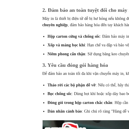
2. Đảm bảo an toàn tuyệt đối cho máy 
Máy in là thiết bị điện tử dễ bị hư hỏng nếu không
chuyên nghiệp
, đảm bảo hàng hóa đến tay khách hàn
Hộp carton cứng và chống sốc
: Đảm bảo máy in 
Xốp và màng bọc khí
: Hạn chế va đập và bảo vệ
Niêm phong cẩn thận
: Sử dụng băng keo chuyên
3. Yêu cầu đóng gói hàng hóa
Để đảm bảo an toàn tối đa khi vận chuyển máy in, kh
Tháo rời các bộ phận dễ vỡ
: Nếu có thể, hãy t
Bọc chống sốc
: Dùng bọt khí hoặc xốp dày bao b
Đóng gói trong hộp carton chắc chắn
: Hộp cần 
Dán nhãn cảnh báo
: Ghi chú rõ ràng “Hàng dễ v