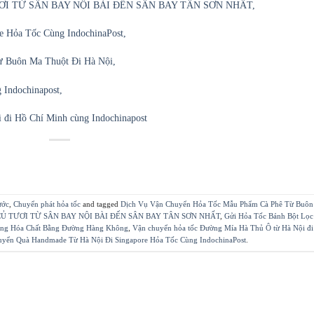
I TỪ SÂN BAY NỘI BÀI ĐẾN SÂN BAY TÂN SƠN NHẤT,
 Hỏa Tốc Cùng IndochinaPost,
 Buôn Ma Thuột Đi Hà Nội,
Indochinapost,
 đi Hồ Chí Minh cùng Indochinapost
ước
,
Chuyển phát hỏa tốc
and tagged
Dịch Vụ Vận Chuyển Hỏa Tốc Mẫu Phẩm Cà Phê Từ Buô
Ủ TƯƠI TỪ SÂN BAY NỘI BÀI ĐẾN SÂN BAY TÂN SƠN NHẤT
,
Gửi Hỏa Tốc Bánh Bột Lọc
àng Hóa Chất Bằng Đường Hàng Không
,
Vận chuyển hỏa tốc Đường Mía Hà Thủ Ô từ Hà Nội đ
yển Quà Handmade Từ Hà Nội Đi Singapore Hỏa Tốc Cùng IndochinaPost
.