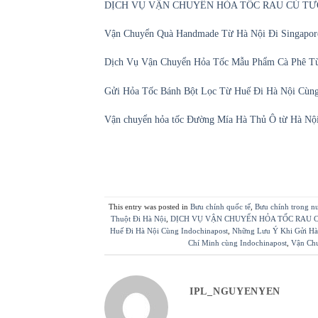
DỊCH VỤ VẬN CHUYỂN HỎA TỐC RAU CỦ TƯƠ
Vận Chuyển Quà Handmade Từ Hà Nội Đi Singapore
Dịch Vụ Vận Chuyển Hỏa Tốc Mẫu Phẩm Cà Phê Từ
Gửi Hỏa Tốc Bánh Bột Lọc Từ Huế Đi Hà Nội Cùng 
Vận chuyển hỏa tốc Đường Mía Hà Thủ Ô từ Hà Nội
This entry was posted in
Bưu chính quốc tế
,
Bưu chính trong n
Thuột Đi Hà Nội
,
DỊCH VỤ VẬN CHUYỂN HỎA TỐC RAU C
Huế Đi Hà Nội Cùng Indochinapost
,
Những Lưu Ý Khi Gửi H
Chí Minh cùng Indochinapost
,
Vận Chu
IPL_NGUYENYEN