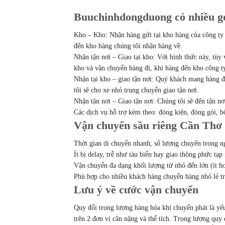
Buuchinhdongduong có nhiều gó
Kho – Kho: Nhận hàng gửi tại kho hàng của công ty 
đến kho hàng chúng tôi nhận hàng về.
Nhận tận nơi – Giao tại kho: Với hình thức này, tùy 
kho và vận chuyển hàng đi, khi hàng đến kho công t
Nhận tại kho – giao tận nơi: Quý khách mang hàng đ
tôi sẽ cho xe nhỏ trung chuyển giao tận nơi.
Nhận tận nơi – Giao tận nơi: Chúng tôi sẽ đến tận nơ
Các dịch vụ hỗ trợ kèm theo: đóng kiện, đóng gói, 
Vận chuyển sầu riêng Cần Thơ 
Thời gian di chuyển nhanh, số lượng chuyến trong n
Ít bị delay, trễ như tàu biển hay giao thông phức tạ
Vận chuyển đa dạng khối lượng từ nhỏ đến lớn (ít h
Phù hợp cho nhiều khách hàng chuyển hàng nhỏ lẻ t
Lưu ý về cước vận chuyển
Quy đổi trọng lượng hàng hóa khi chuyển phát là yếu
trên 2 đơn vị cân nặng và thể tích. Trọng lượng quy 