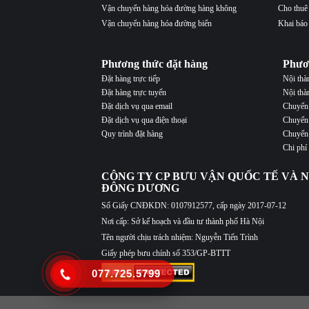
Vận chuyển hàng hóa đường hàng không
Cho thuê
Vận chuyển hàng hóa đường biển
Khai báo
Phương thức đặt hàng
Phươ
Đặt hàng trực tiếp
Nội th
Đặt hàng trực tuyến
Nội thà
Đặt dịch vụ qua email
Chuyển 
Đặt dịch vụ qua điện thoại
Chuyển 
Quy trình đặt hàng
Chuyển 
Chi phí
CÔNG TY CP BƯU VẬN QUỐC TẾ VÀ N
ĐÔNG DƯƠNG
Số Giấy CNĐKDN: 0107912577, cấp ngày 2017-07-12
Nơi cấp: Sở kế hoạch và đầu tư thành phố Hà Nội
Tên người chịu trách nhiệm: Nguyễn Tiến Trình
Giấy phép bưu chính số 353/GP-BTTT
077.725.5799