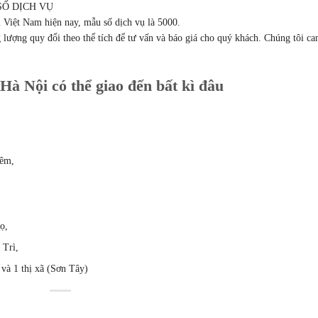
 SỐ DỊCH VỤ
i Việt Nam hiện nay, mẫu số dịch vụ là 5000.
g lượng quy đổi theo thể tích để tư vấn và báo giá cho quý khách. Chúng tôi c
à Nội có thể giao đến bất kì đâu
iêm,
ọ,
 Trì,
à 1 thị xã (Sơn Tây)