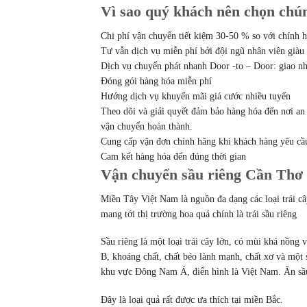
Vì sao quý khách nên chọn chún
Chi phí vận chuyển tiết kiệm 30-50 % so với chính 
Tư vẫn dịch vụ miễn phí bởi đội ngũ nhân viên giàu
Dịch vụ chuyển phát nhanh Door -to – Door: giao n
Đóng gói hàng hóa miễn phí
Hưởng dịch vụ khuyến mãi giá cước nhiều tuyến
Theo dõi và giải quyết đảm bảo hàng hóa đến nơi an 
vận chuyển hoàn thành.
Cung cấp vận đơn chính hãng khi khách hàng yêu cầ
Cam kết hàng hóa đến đúng thời gian
Vận chuyển sầu riêng Cần Thơ H
Miền Tây Việt Nam là nguồn đa dạng các loại trái c
mang tới thị trường hoa quả chính là trái sầu riêng
Sầu riêng là một loại trái cây lớn, có mùi khá nồng
B, khoáng chất, chất béo lành mạnh, chất xơ và một s
khu vực Đông Nam Á, điển hình là Việt Nam. Ăn sầu 
Đây là loại quả rất được ưa thích tại miền Bắc.