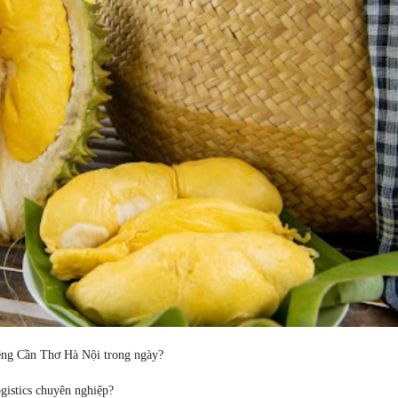
êng Cần Thơ Hà Nội trong ngày?
istics chuyên nghiệp?