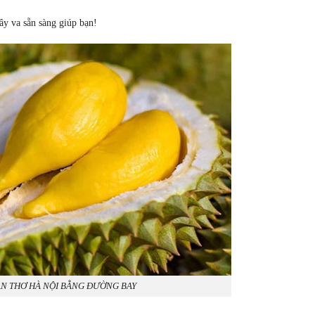
đây va sẵn sàng giúp bạn!
N THƠ HÀ NỘI BẰNG ĐƯỜNG BAY