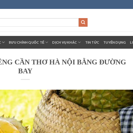
C
BƯU CHÍNH QUỐC TẾ
DỊCH VỤ KHÁC
TIN TỨC
TUYỂN DỤNG
L
ÊNG CẦN THƠ HÀ NỘI BẰNG ĐƯỜNG
BAY