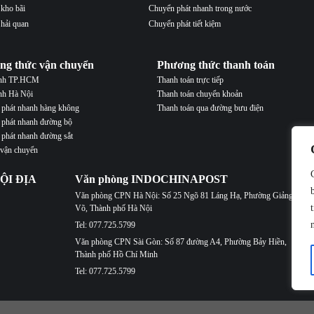
 kho bãi
Chuyển phát nhanh trong nước
 hải quan
Chuyển phát tiết kiệm
ng thức vận chuyển
Phương thức thanh toán
ành TP.HCM
Thanh toán trực tiếp
nh Hà Nội
Thanh toán chuyển khoản
phát nhanh hàng không
Thanh toán qua đường bưu điện
phát nhanh đường bộ
phát nhanh đường sắt
 vận chuyển
ỘI ĐỊA
Văn phòng INDOCHINAPOST
Văn phòng CPN Hà Nội: Số 25 Ngõ 81 Láng Hạ, Phường Giảng
Võ, Thành phố Hà Nội
Tel: 077.725.5799
Văn phòng CPN Sài Gòn: Số 87 đường A4, Phường Bảy Hiền,
Thành phố Hồ Chí Minh
Tel: 077.725.5799