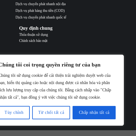
Dịch vụ chuyển phát nhanh nội địa
Dịch vụ phát hàng thu tiền (COD)
Dịch vụ chuyển phát nhanh quốc tế
Quy định chung
Thỏa thuận sử dụng
Chính sách bảo mật
Chúng tôi coi trọng quyền riêng tư của bạn
Chúng tôi sử dụng cookie để cải thiện trải nghiệm duyệt web của
Hỗ trợ trực tuyến
bạn, hiển thị quảng cáo hoặc nội dung được cá nhân hóa và phân
Hỗ trợ Hà Nội: contact@buuchinhdongduong.com
tích lưu lượng truy cập của chúng tôi. Bằng cách nhấp vào "Chấp
Hỗ trợ HCM: contact@buuchinhdongduong.com
nhận tất cả", bạn đồng ý với việc chúng tôi sử dụng cookie.
Hình thức thanh toán
Thanh toán online qua thẻ Ngân Hàng
Tùy chỉnh
Từ chối tất cả
Chấp nhận tất cả
Thanh toán tại Văn Phòng