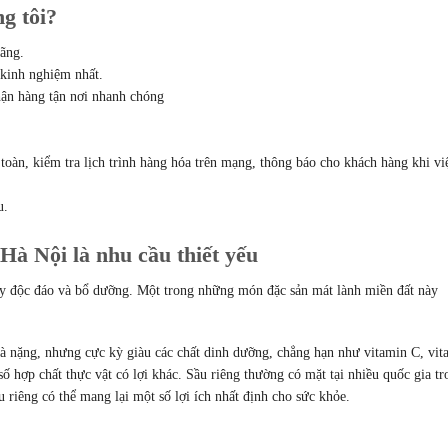
g tôi?
hãng.
 kinh nghiệm nhất.
hận hàng tận nơi nhanh chóng
toàn, kiểm tra lịch trình hàng hóa trên mạng, thông báo cho khách hàng khi vi
u.
à Nội là nhu cầu thiết yếu
ây độc đáo và bổ dưỡng. Một trong những món đặc sản mát lành miền đất này
 và nặng, nhưng cực kỳ giàu các chất dinh dưỡng, chẳng hạn như vitamin C, vit
ố hợp chất thực vật có lợi khác. Sầu riêng thường có mặt tại nhiều quốc gia tr
riêng có thể mang lại một số lợi ích nhất định cho sức khỏe.