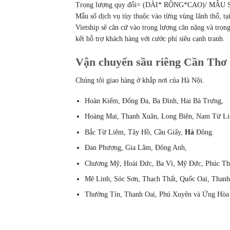
Trọng lượng quy đổi= (DÀI* RỘNG*CAO)/ MẪU
Mẫu số dịch vụ tùy thuộc vào từng vùng lãnh thổ, tạ
Vietship sẽ căn cứ vào trọng lượng căn nặng và trọn
kết hỗ trợ khách hàng với cước phí siêu cạnh tranh.
Vận chuyển sầu riêng Cần Thơ H
Chúng tôi giao hàng ở khắp nơi của Hà Nội.
Hoàn Kiếm, Đống Đa, Ba Đình, Hai Bà Trưng,
Hoàng Mai, Thanh Xuân, Long Biên, Nam Từ L
Bắc Từ Liêm, Tây Hồ, Cầu Giấy,
Hà
Đông.
Đan Phượng, Gia Lâm, Đông Anh,
Chương Mỹ, Hoài Đức, Ba Vì, Mỹ Đức, Phúc Th
Mê Linh, Sóc Sơn, Thạch Thất, Quốc Oai, Thanh
Thường Tín, Thanh Oai, Phú Xuyên và Ứng Hòa v