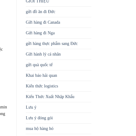
GIỚI THIỆU
gửi đồ ăn đi Đức
Gửi hàng đi Canada
Gửi hàng đi Nga
gửi hàng thực phẩm sang Đức
ệc
Gửi hành lý cá nhân
gửi quà quốc tế
Khai báo hải quan
Kiến thức logistics
Kiến Thức Xuất Nhập Khẩu
amin
Lưu ý
ong
Lưu ý đóng gói
mua hộ hàng hó