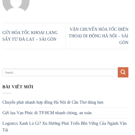
VẬN CHUYỂN HỎA TỐC ĐIỆN
GỬI HỎA TỐC KHOAI LANG
THOAI DI ĐỘNG HÀ NỘI – SÀI
SẤY TỪ ĐÀ LẠT – SÀI GÒN
GÒN
BÀI VIẾT MỚI
Chuyển phát nhanh hợp đồng Hà Nội đi Cần Thơ đúng hẹn
Gửi lụa Vạn Phúc đi TP.HCM nhanh chóng, an toàn
Logistics Xanh Là Gì? Xu Hướng Phát Triển Bền Vững Của Ngành Vận
Tải