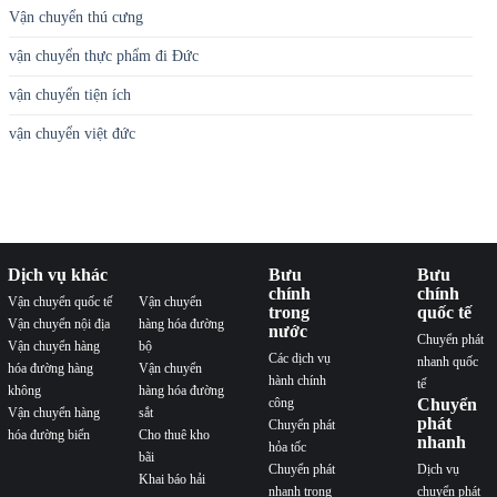
Vận chuyển thú cưng
vận chuyển thực phẩm đi Đức
vận chuyển tiện ích
vận chuyển việt đức
Dịch vụ khác
Bưu
Bưu
chính
chính
Vận chuyển quốc tế
Vận chuyển
trong
quốc tế
Vận chuyển nội địa
hàng hóa đường
nước
Chuyển phát
Vận chuyển hàng
bộ
Các dịch vụ
nhanh quốc
hóa đường hàng
Vận chuyển
hành chính
tế
không
hàng hóa đường
công
Chuyển
Vận chuyển hàng
sắt
phát
Chuyển phát
hóa đường biển
Cho thuê kho
nhanh
hỏa tốc
bãi
Chuyển phát
Dịch vụ
Khai báo hải
nhanh trong
chuyển phát