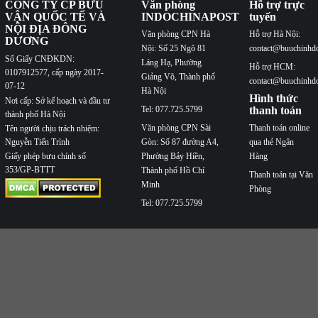
CÔNG TY CP BƯU
Văn phòng
Hỗ trợ trực
VẬN QUỐC TẾ VÀ
INDOCHINAPOST
tuyến
NỘI ĐỊA ĐÔNG
Văn phòng CPN Hà
Hỗ trợ Hà Nội:
DƯƠNG
Nội: Số 25 Ngõ 81
contact@buuchinhd
Số Giấy CNĐKDN:
Láng Hạ, Phường
Hỗ trợ HCM:
0107912577, cấp ngày 2017-
Giảng Võ, Thành phố
contact@buuchinhd
07-12
Hà Nội
Hình thức
Nơi cấp: Sở kế hoạch và đầu tư
Tel: 077.725.5799
thanh toán
thành phố Hà Nội
Văn phòng CPN Sài
Thanh toán online
Tên người chịu trách nhiệm:
Nguyễn Tiến Trình
Gòn: Số 87 đường A4,
qua thẻ Ngân
Phường Bảy Hiền,
Hàng
Giấy phép bưu chính số
353/GP-BTTT
Thành phố Hồ Chí
Thanh toán tại Văn
Minh
Phòng
Tel: 077.725.5799