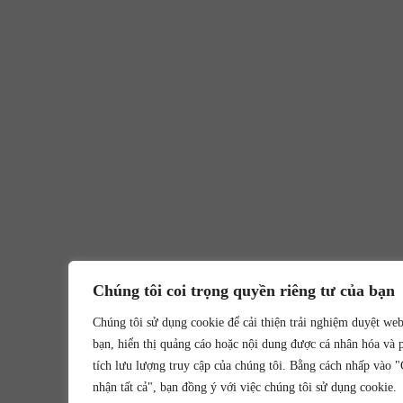
Chúng tôi coi trọng quyền riêng tư của bạn
Chúng tôi sử dụng cookie để cải thiện trải nghiệm duyệt we
bạn, hiển thị quảng cáo hoặc nội dung được cá nhân hóa và 
tích lưu lượng truy cập của chúng tôi. Bằng cách nhấp vào 
nhận tất cả", bạn đồng ý với việc chúng tôi sử dụng cookie.