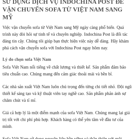
SỬ DỤNG DỊCH VỤ INDOCHINA POST ĐỂ
VẬN CHUYỂN SOFA TỪ VIỆT NAM SANG
MỸ
Việc vận chuyển sofa từ Việt Nam sang Mỹ ngày càng phổ biến. Quá
trình này đòi hỏi sự tinh tế và chuyên nghiệp. Indochina Post là đối tác
đáng tin cậy. Chúng tôi giúp bạn thực hiện việc này dễ dàng. Hãy khám
phá cách vận chuyển sofa với Indochina Post ngay hôm nay.
Lý do chọn sofa Việt Nam
Sofa Việt Nam nổi tiếng về chất lượng và thiết kế. Sản phẩm đảm bảo
tiêu chuẩn cao. Chúng mang đến cảm giác thoải mái và bền bỉ.
Các nhà sản xuất Việt Nam luôn chú trọng đến từng chi tiết nhỏ. Đội ngũ
thiết kế sáng tạo và kỹ thuật viên tay nghề cao. Sản phẩm phản ánh sự
chăm chút và tỉ mỉ.
Giá cả hợp lý là một điểm mạnh của sofa Việt Nam. Chúng mang lại giá
trị tốt với chi phí phù hợp. Khách hàng có thể yên tâm về đầu tư của
mình.
Sofa Việt Nam sử dụng nguyên liệu bền vững và thân thiện với môi