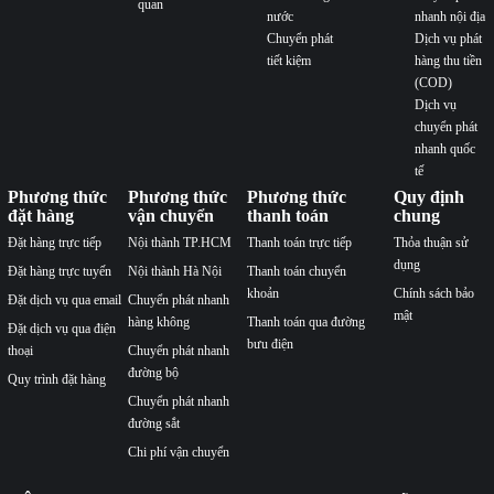
quan
nước
nhanh nội địa
Chuyển phát
Dịch vụ phát
tiết kiệm
hàng thu tiền
(COD)
Dịch vụ
chuyển phát
nhanh quốc
tế
Phương thức
Phương thức
Phương thức
Quy định
đặt hàng
vận chuyển
thanh toán
chung
Đặt hàng trực tiếp
Nội thành TP.HCM
Thanh toán trực tiếp
Thỏa thuận sử
dụng
Đặt hàng trực tuyến
Nội thành Hà Nội
Thanh toán chuyển
khoản
Chính sách bảo
Đặt dịch vụ qua email
Chuyển phát nhanh
mật
hàng không
Thanh toán qua đường
Đặt dịch vụ qua điện
bưu điện
thoại
Chuyển phát nhanh
đường bộ
Quy trình đặt hàng
Chuyển phát nhanh
đường sắt
Chi phí vận chuyển