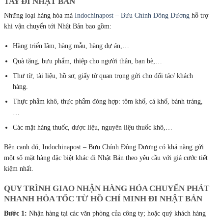
TAY ĐI NHẬT BẢN
Những loại hàng hóa mà
Indochinapost – Bưu Chính Đông Dương
hỗ trợ
khi vận chuyển tới Nhật Bản bao gồm:
Hàng triển lãm, hàng mẫu, hàng dự án,…
Quà tặng, bưu phẩm, thiệp cho người thân, bạn bè,…
Thư từ, tài liệu, hồ sơ, giấy tờ quan trọng gửi cho đối tác/ khách
hàng.
Thực phẩm khô, thực phẩm đóng hợp: tôm khố, cá khố, bánh tráng,
…
Các mặt hàng thuốc, dược liệu, nguyên liệu thuốc khô,…
Bên cạnh đó, Indochinapost – Bưu Chính Đông Dương có khả năng gửi
một số mặt hàng đặc biệt khác đi Nhật Bản theo yêu cầu với giá cước tiết
kiệm nhất.
QUY TRÌNH GIAO NHẬN HÀNG HÓA CHUYỂN PHÁT
NHANH HỎA TỐC TỪ HỒ CHÍ MINH ĐI NHẬT BẢN
Bước 1:
Nhận hàng tại các văn phòng của công ty; hoặc quý khách hàng