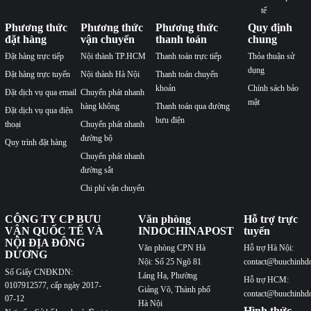
tế
Phương thức
Phương thức
Phương thức
Quy định
đặt hàng
vận chuyển
thanh toán
chung
Đặt hàng trực tiếp
Nội thành TP.HCM
Thanh toán trực tiếp
Thỏa thuận sử
dụng
Đặt hàng trực tuyến
Nội thành Hà Nội
Thanh toán chuyển
khoản
Chính sách bảo
Đặt dịch vụ qua email
Chuyển phát nhanh
mật
hàng không
Thanh toán qua đường
Đặt dịch vụ qua điện
bưu điện
thoại
Chuyển phát nhanh
đường bộ
Quy trình đặt hàng
Chuyển phát nhanh
đường sắt
Chi phí vận chuyển
CÔNG TY CP BƯU
Văn phòng
Hỗ trợ trực
VẬN QUỐC TẾ VÀ
INDOCHINAPOST
tuyến
NỘI ĐỊA ĐÔNG
Văn phòng CPN Hà
Hỗ trợ Hà Nội:
DƯƠNG
Nội: Số 25 Ngõ 81
contact@buuchinhd
Số Giấy CNĐKDN:
Láng Hạ, Phường
Hỗ trợ HCM:
0107912577, cấp ngày 2017-
Giảng Võ, Thành phố
contact@buuchinhd
07-12
Hà Nội
Hình thức