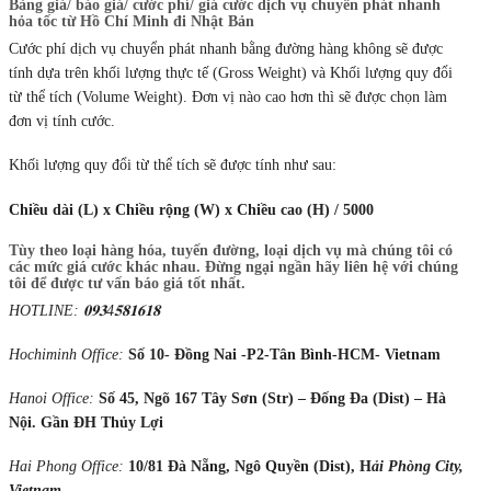
Bảng giá/ báo giá/ cước phí/ giá cước dịch vụ chuyển phát nhanh
hỏa tốc từ Hồ Chí Minh đi Nhật Bản
Cước phí dịch vụ chuyển phát nhanh bằng đường hàng không sẽ được
tính dựa trên khối lượng thực tế (Gross Weight) và Khối lượng quy đổi
từ thể tích (Volume Weight). Đơn vị nào cao hơn thì sẽ được chọn làm
đơn vị tính cước.
Khối lượng quy đổi từ thể tích sẽ được tính như sau:
Chiều dài (L) x Chiều rộng (W) x Chiều cao (H) / 5000
Tùy theo loại hàng hóa, tuyến đường, loại dịch vụ mà chúng tôi có
các mức giá cước khác nhau. Đừng ngại ngần hãy liên hệ với chúng
tôi để được tư vấn báo giá tốt nhất.
HOTLINE
:
𝟎𝟗𝟑
4
𝟓𝟖𝟏𝟔𝟏𝟖
Hochiminh Office:
Số 10- Đồng Nai -P2-Tân Bình-HCM- Vietnam
Hanoi Office:
Số 45, Ngõ 167 Tây Sơn (Str) – Đống Đa (Dist) – Hà
Nội. Gần ĐH Thủy Lợi
Hai Phong Office:
10/81 Đà Nẵng, Ngô Quyền (Dist), H
ải Phòng City,
Vietnam