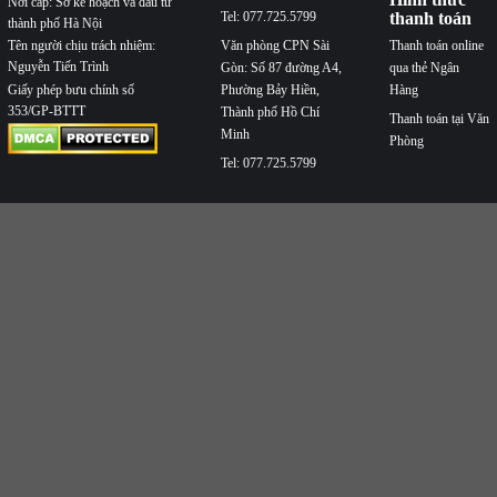
Nơi cấp: Sở kế hoạch và đầu tư
Tel: 077.725.5799
thanh toán
thành phố Hà Nội
Văn phòng CPN Sài
Thanh toán online
Tên người chịu trách nhiệm:
Nguyễn Tiến Trình
Gòn: Số 87 đường A4,
qua thẻ Ngân
Phường Bảy Hiền,
Hàng
Giấy phép bưu chính số
353/GP-BTTT
Thành phố Hồ Chí
Thanh toán tại Văn
Minh
Phòng
Tel: 077.725.5799