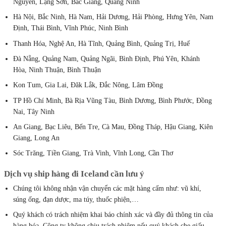
Nguyên, Lạng Sơn, Bắc Giang, Quảng Ninh
Hà Nội, Bắc Ninh, Hà Nam, Hải Dương, Hải Phòng, Hưng Yên, Nam
Định, Thái Bình, Vĩnh Phúc, Ninh Bình
Thanh Hóa, Nghệ An, Hà Tĩnh, Quảng Bình, Quảng Trị, Huế
Đà Nẵng, Quảng Nam, Quảng Ngãi, Bình Định, Phú Yên, Khánh
Hòa, Ninh Thuận, Bình Thuận
Kon Tum, Gia Lai, Đăk Lắk, Đắc Nông, Lâm Đồng
TP Hồ Chí Minh, Bà Rịa Vũng Tàu, Bình Dương, Bình Phước, Đồng
Nai, Tây Ninh
An Giang, Bạc Liêu, Bến Tre, Cà Mau, Đồng Tháp, Hậu Giang, Kiên
Giang, Long An
Sóc Trăng, Tiền Giang, Trà Vinh, Vĩnh Long, Cần Thơ
Dịch vụ ship hàng đi Iceland cần lưu ý
Chúng tôi không nhận vận chuyển các mặt hàng cấm như: vũ khí,
súng ống, đạn dược, ma túy, thuốc phiện,…
Quý khách có trách nhiệm khai báo chính xác và đầy đủ thông tin của
hàng hóa. Công ty không chịu trách nhiệm nếu quý khách che giấu