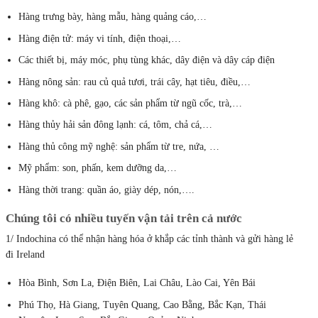
Hàng trưng bày, hàng mẫu, hàng quảng cáo,…
Hàng điện tử: máy vi tính, điện thoại,…
Các thiết bị, máy móc, phụ tùng khác, dây điện và dây cáp điện
Hàng nông sản: rau củ quả tươi, trái cây, hạt tiêu, điều,…
Hàng khô: cà phê, gạo, các sản phẩm từ ngũ cốc, trà,…
Hàng thủy hải sản đông lạnh: cá, tôm, chả cá,…
Hàng thủ công mỹ nghệ: sản phẩm từ tre, nứa, …
Mỹ phẩm: son, phấn, kem dưỡng da,…
Hàng thời trang: quần áo, giày dép, nón,….
Chúng tôi có nhiều tuyến vận tải trên cả nước
1/ Indochina có thể nhận hàng hóa ở khắp các tỉnh thành và gửi hàng lẻ
đi Ireland
Hòa Bình, Sơn La, Điện Biên, Lai Châu, Lào Cai, Yên Bái
Phú Thọ, Hà Giang, Tuyên Quang, Cao Bằng, Bắc Kạn, Thái