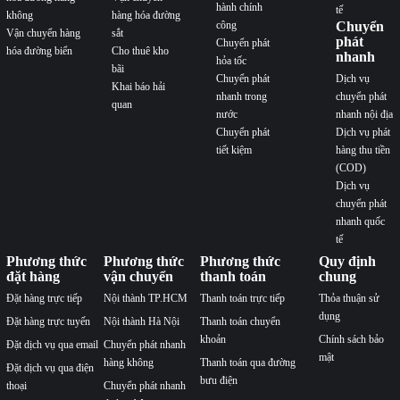
hành chính
tế
không
hàng hóa đường
công
Chuyển
Vận chuyển hàng
sắt
phát
Chuyển phát
hóa đường biển
Cho thuê kho
nhanh
hỏa tốc
bãi
Chuyển phát
Dịch vụ
Khai báo hải
nhanh trong
chuyển phát
quan
nước
nhanh nội địa
Chuyển phát
Dịch vụ phát
tiết kiệm
hàng thu tiền
(COD)
Dịch vụ
chuyển phát
nhanh quốc
tế
Phương thức
Phương thức
Phương thức
Quy định
đặt hàng
vận chuyển
thanh toán
chung
Đặt hàng trực tiếp
Nội thành TP.HCM
Thanh toán trực tiếp
Thỏa thuận sử
dụng
Đặt hàng trực tuyến
Nội thành Hà Nội
Thanh toán chuyển
khoản
Chính sách bảo
Đặt dịch vụ qua email
Chuyển phát nhanh
mật
hàng không
Thanh toán qua đường
Đặt dịch vụ qua điện
bưu điện
thoại
Chuyển phát nhanh