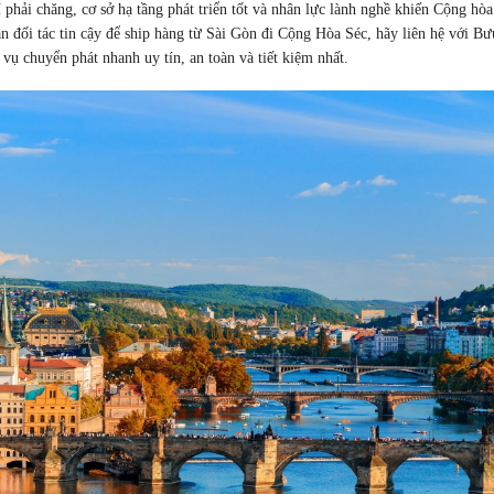
í phải chăng, cơ sở hạ tầng phát triển tốt và nhân lực lành nghề khiến Cộng hò
n đối tác tin cậy để ship hàng từ Sài Gòn đi Cộng Hòa Séc, hãy liên hệ với Bư
ụ chuyển phát nhanh uy tín, an toàn và tiết kiệm nhất.