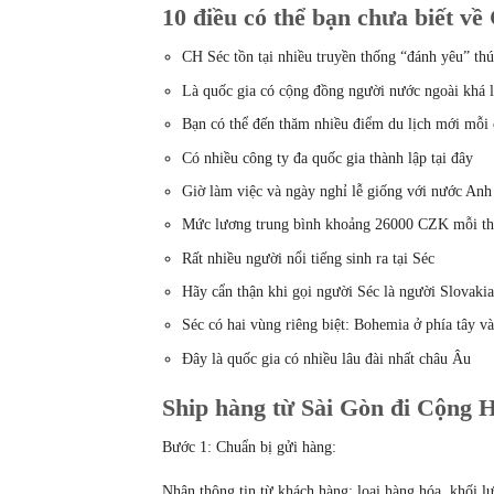
10 điều có thể bạn chưa biết v
CH Séc tồn tại nhiều truyền thống “đánh yêu” thú
Là quốc gia có cộng đồng người nước ngoài khá 
Bạn có thể đến thăm nhiều điểm du lịch mới mỗi 
Có nhiều công ty đa quốc gia thành lập tại đây
Giờ làm việc và ngày nghỉ lễ giống với nước Anh
Mức lương trung bình khoảng 26000 CZK mỗi t
Rất nhiều người nổi tiếng sinh ra tại Séc
Hãy cẩn thận khi gọi người Séc là người Slovaki
Séc có hai vùng riêng biệt: Bohemia ở phía tây v
Đây là quốc gia có nhiều lâu đài nhất châu Âu
Ship hàng từ Sài Gòn đi Cộng H
Bước 1: Chuẩn bị gửi hàng:
Nhận thông tin từ khách hàng: loại hàng hóa, khối lư