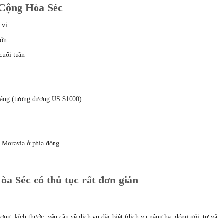
ề Cộng Hòa Séc
 vị
lớn
cuối tuần
háng (tương đương US $1000)
a
à Moravia ở phía đông
òa Séc có thủ tục rất đơn giản
ợng, kích thước, yêu cầu về dịch vụ đặc biệt (dịch vụ nâng hạ, đóng gói, tư vấ