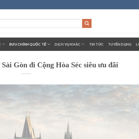
C
BƯU CHÍNH QUỐC TẾ
DỊCH VỤ KHÁC
TIN TỨC
TUYỂN DỤNG
L
ừ Sài Gòn đi Cộng Hòa Séc siêu ưu đãi